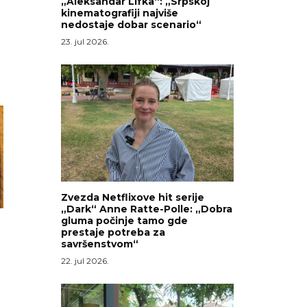
„Aleksandar Lifka“: „Srpskoj
kinematografiji najviše
nedostaje dobar scenario“
23. jul 2026.
Zvezda Netflixove hit serije
„Dark“ Anne Ratte-Polle: „Dobra
gluma počinje tamo gde
prestaje potreba za
savršenstvom“
22. jul 2026.