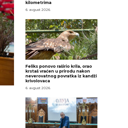
kilometrima
6. avgust 2026.
Feliks ponovo raširio krila, orao
krstaš vraćen u prirodu nakon
neverovatnog povratka iz kandži
krivolovaca
6. avgust 2026.