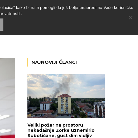
 "kolačića" kako bi nam pomogli da još bolje unapredimo Vaše korisničko
rivatnosti".
GORIJE
VESTI
RADIO
NAJNOVIJI ČLANCI
Veliki požar na prostoru
nekadašnje Zorke uznemirio
Subotičane, gust dim vidljiv