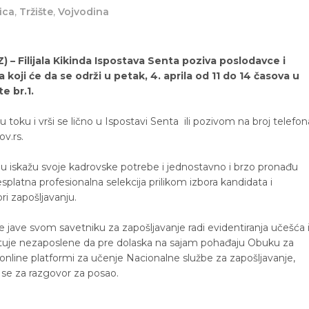
ica
,
Tržište
,
Vojvodina
) – Filijala Kikinda Ispostava Senta poziva poslodavce i
koji će da se održi u petak, 4. aprila od 11 do 14 časova u
e br.1.
toku i vrši se lično u Ispostavi Senta ili pozivom na broj telefon
v.rs.
u iskažu svoje kadrovske potrebe i jednostavno i brzo pronađu
splatna profesionalna selekcija prilikom izbora kandidata i
ri zapošljavanju.
 jave svom savetniku za zapošljavanje radi evidentiranja učešća 
etuje nezaposlene da pre dolaska na sajam pohađaju Obuku za
 online platformi za učenje Nacionalne službe za zapošljavanje,
li se za razgovor za posao.