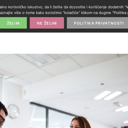
alno korisničko iskustvo, da li želite da dozvolite i korišćenje dodatnih
aznajte više o tome kako koristimo "kolačiće" klikom na dugme "Politika p
POČETNA
PROMO IZLOG
PARTNERI
KATE
ŽELIM
NE ŽELIM
POLITIKA PRIVATNOSTI