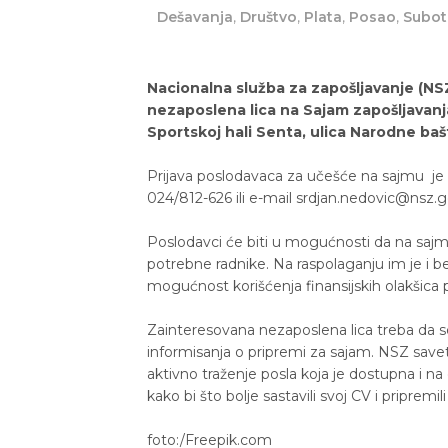
Dešavanja
,
Društvo
,
Plata
,
Posao
,
Subot
Nacionalna služba za zapošljavanje (NSZ
nezaposlena lica na Sajam zapošljavanja 
Sportskoj hali Senta, ulica Narodne bašt
Prijava poslodavaca za učešće na sajmu je u 
024/812-626 ili e-mail srdjan.nedovic@nsz.go
Poslodavci će biti u mogućnosti da na sajm
potrebne radnike. Na raspolaganju im je i be
mogućnost korišćenja finansijskih olakšica p
Zainteresovana nezaposlena lica treba da se
informisanja o pripremi za sajam. NSZ sav
aktivno traženje posla koja je dostupna i na
kako bi što bolje sastavili svoj CV i pripremi
foto:/Freepik.com