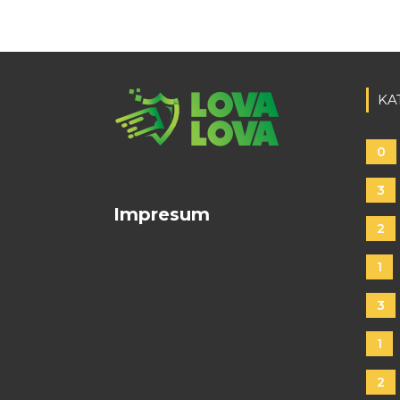
KA
0
3
Impresum
2
1
3
1
2