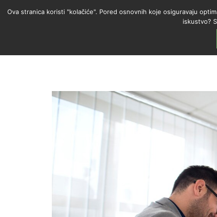
Ova stranica koristi "kolačiće". Pored osnovnih koje osiguravaju optim
iskustvo? S