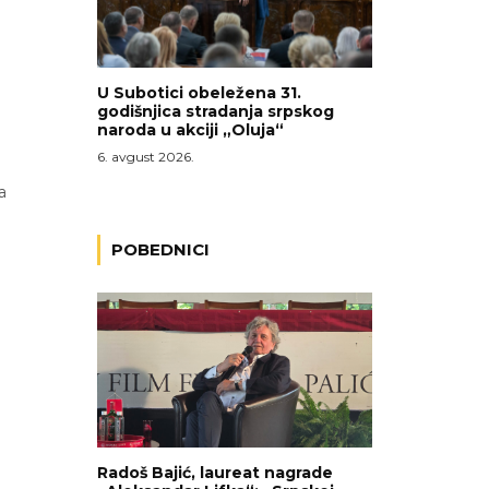
U Subotici obeležena 31.
godišnjica stradanja srpskog
naroda u akciji „Oluja“
6. avgust 2026.
a
POBEDNICI
i
Radoš Bajić, laureat nagrade