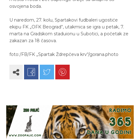
osvojena boda.
U naredom, 27. kolu, Spartakovi fudbaleri ugostiće
ekipu FK „OFK Beograd“, utakmica se igra u petak, 7.
marta na Gradskom staduionu u Subotici, a početak ze
zakazan za 18 časova.
foto:/FB/FK „Spartak Ždrepčeva krv“/gorana.photo