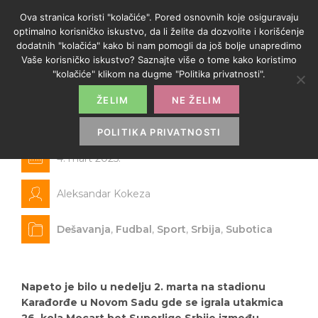
Ova stranica koristi "kolačiće". Pored osnovnih koje osiguravaju
optimalno korisničko iskustvo, da li želite da dozvolite i korišćenje
dodatnih "kolačića" kako bi nam pomogli da još bolje unapredimo
Vaše korisničko iskustvo? Saznajte više o tome kako koristimo
"kolačiće" klikom na dugme "Politika privatnosti".
ŽELIM
NE ŽELIM
Spartak – Vojvodina 3:1
POLITIKA PRIVATNOSTI
4. mart 2025.
Aleksandar Kokeza
Dešavanja
,
Fudbal
,
Sport
,
Srbija
,
Subotica
Napeto je bilo u nedelju 2. marta na stadionu
Karađorđe u Novom Sadu gde se igrala utakmica