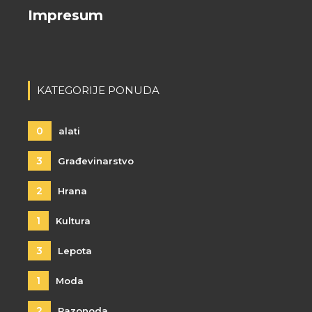
Impresum
KATEGORIJE PONUDA
0
alati
3
Građevinarstvo
2
Hrana
1
Kultura
3
Lepota
1
Moda
2
Razonoda