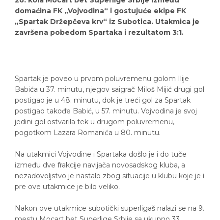
26. kola Mocart bet Superlige Srbije između
domaćina FK „Vojvodina“ i gostujuće ekipe FK
„Spartak Držepčeva krv“ iz Subotica. Utakmica je
završena pobedom Spartaka i rezultatom 3:1.
Spartak je poveo u prvom poluvremenu golom Ilije
Babića u 37. minutu, njegov saigrač Miloš Mijić drugi gol
postigao je u 48. minutu, dok je treći gol za Spartak
postigao takođe Babić, u 57. minutu. Vojvodina je svoj
jedini gol ostvarila tek u drugom poluvremenu,
pogotkom Lazara Romanića u 80. minutu.
Na utakmici Vojvodine i Spartaka došlo je i do tuče
između dve frakcije navijača novosadskog kluba, a
nezadovoljstvo je nastalo zbog situacije u klubu koje je i
pre ove utakmice je bilo veliko.
Nakon ove utakmice subotički superligaš nalazi se na 9.
mestu Mocart bet Superlige Srbije sa ukupno 33