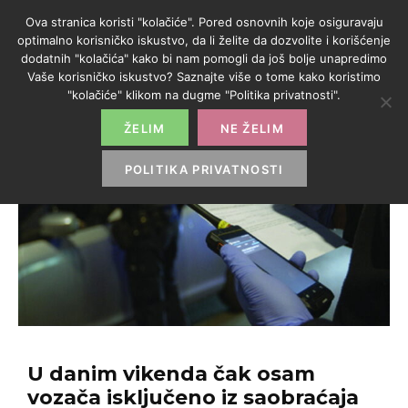
Ova stranica koristi "kolačiće". Pored osnovnih koje osiguravaju
optimalno korisničko iskustvo, da li želite da dozvolite i korišćenje
dodatnih "kolačića" kako bi nam pomogli da još bolje unapredimo
Vaše korisničko iskustvo? Saznajte više o tome kako koristimo
"kolačiće" klikom na dugme "Politika privatnosti".
ŽELIM
NE ŽELIM
POLITIKA PRIVATNOSTI
U danim vikenda čak osam
vozača isključeno iz saobraćaja