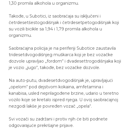
1,30 promila alkohola u organizmu.
Takođe, u Subotici, iz saobraćaja su isključeni i
četrdesetšestogodišnjak i četrdesetpetogodišnjak koji
su vozili bicikle sa 1,94 i 1,79 promila alkohola u
organizmu.
Saobraćajna policija je na periferiji Subotice zaustavila
tridesetdvogodišnjeg muškarca koji je bez vozačke
dozvole upravljao „fordom“ i dvadesettrogodišnjaka koji
je vozio „jugo“, takođe, bez vozačke dozvole.
Na auto-putu, dvadesetdvogodišnjak je, upravljajući
„opelom“ pod dejstvom kokaina, amfetamina i
kanabisa, usled neprilagođene brzine, udario u teretno
vozilo koje se kretalo ispred njega. U ovoj saobraćajnoj
nezgodi lakše je povređen vozač „opela“.
Svi vozači su zadržani i protiv njih će biti podnete
odgovarajuće prekršajne prijave.