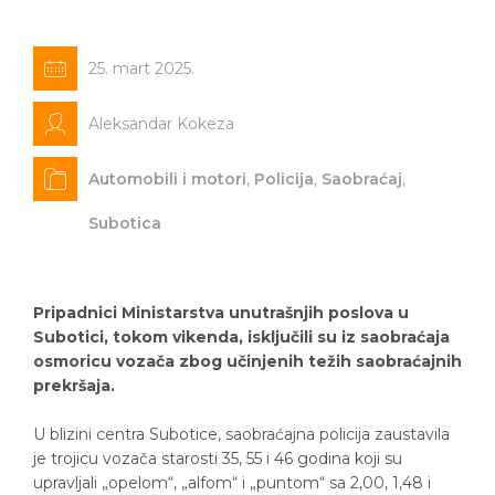
25. mart 2025.
Aleksandar Kokeza
Automobili i motori
,
Policija
,
Saobraćaj
,
Subotica
Pripadnici Ministarstva unutrašnjih poslova u
Subotici, tokom vikenda, isključili su iz saobraćaja
osmoricu vozača zbog učinjenih težih saobraćajnih
prekršaja.
U blizini centra Subotice, saobraćajna policija zaustavila
je trojicu vozača starosti 35, 55 i 46 godina koji su
upravljali „opelom“, „alfom“ i „puntom“ sa 2,00, 1,48 i