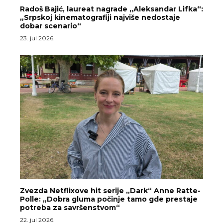
Radoš Bajić, laureat nagrade „Aleksandar Lifka“:
„Srpskoj kinematografiji najviše nedostaje
dobar scenario“
23. jul 2026.
Zvezda Netflixove hit serije „Dark“ Anne Ratte-
Polle: „Dobra gluma počinje tamo gde prestaje
potreba za savršenstvom“
22. jul 2026.