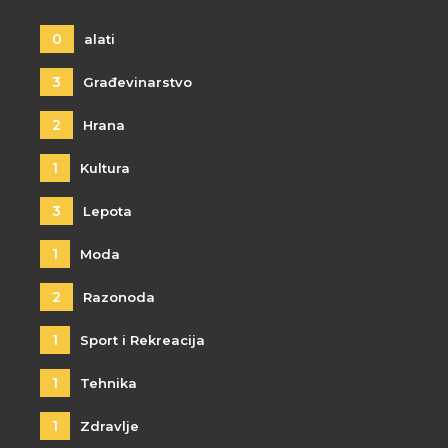
0
alati
3
Građevinarstvo
2
Hrana
1
Kultura
3
Lepota
1
Moda
2
Razonoda
1
Sport i Rekreacija
1
Tehnika
1
Zdravlje