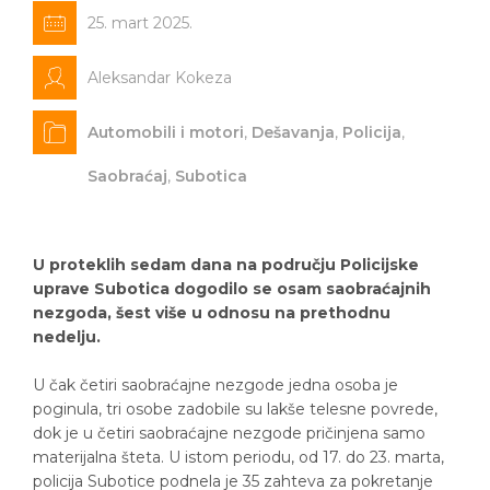
25. mart 2025.
Aleksandar Kokeza
Automobili i motori
,
Dešavanja
,
Policija
,
Saobraćaj
,
Subotica
U proteklih sedam dana na području Policijske
uprave Subotica dogodilo se osam saobraćajnih
nezgoda, šest više u odnosu na prethodnu
nedelju.
U čak četiri saobraćajne nezgode jedna osoba je
poginula, tri osobe zadobile su lakše telesne povrede,
dok je u četiri saobraćajne nezgode pričinjena samo
materijalna šteta. U istom periodu, od 17. do 23. marta,
policija Subotice podnela je 35 zahteva za pokretanje