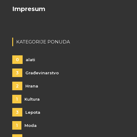
Impresum
KATEGORIJE PONUDA
0
alati
3
Građevinarstvo
2
Hrana
1
Kultura
3
Lepota
1
Moda