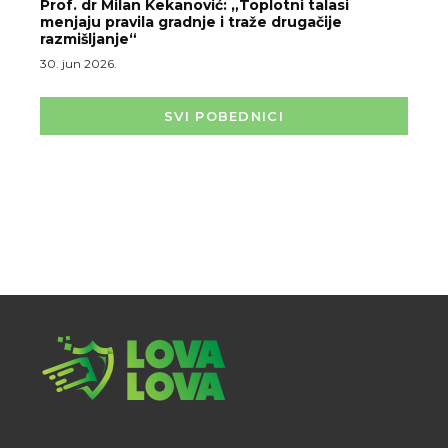
Prof. dr Milan Kekanović: „Toplotni talasi
menjaju pravila gradnje i traže drugačije
razmišljanje“
30. jun 2026.
SVI POBEDNICI