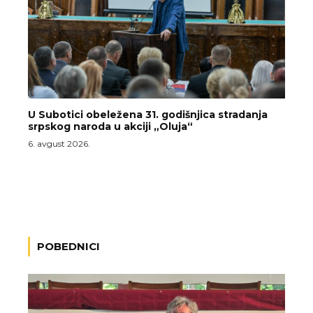
U Subotici obeležena 31. godišnjica stradanja
srpskog naroda u akciji „Oluja“
6. avgust 2026.
POBEDNICI