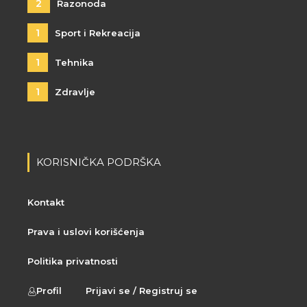
2
Razonoda
1
Sport i Rekreacija
1
Tehnika
1
Zdravlje
KORISNIČKA PODRŠKA
Kontakt
Prava i uslovi korišćenja
Politika privatnosti
Profil
Prijavi se / Registruj se