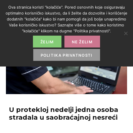
Ova stranica koristi "kolačiće". Pored osnovnih koje osiguravaju
optimalno korisničko iskustvo, da li želite da dozvolite i korišćenje
dodatnih "kolačića" kako bi nam pomogli da još bolje unapredimo
Vaše korisničko iskustvo? Saznajte više o tome kako koristimo
"kolačiće" klikom na dugme "Politika privatnosti".
ŽELIM
NE ŽELIM
POLITIKA PRIVATNOSTI
U protekloj nedelji jedna osoba
stradala u saobraćajnoj nesreći