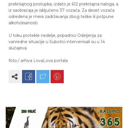
prekršajnog postupka, izdato je 612 prekršajna naloga, a
iz saobraćaja je isključeno 37 vozača. Za deset vozača
određena je mera zadržavanja zbog teške ili potpune
alkoholisanosti.
U toku protekle nedelje, pripadnici Odeljenja za
vanredne situacije u Subotici intervenisali su u 14
slučajeva.
foto:/ arhiva LovaLova portala