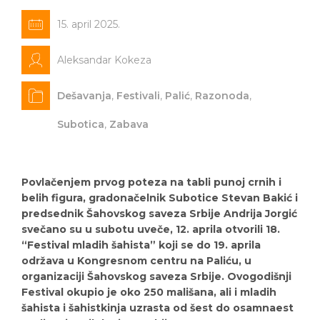
15. april 2025.
Aleksandar Kokeza
Dešavanja
,
Festivali
,
Palić
,
Razonoda
,
Subotica
,
Zabava
Povlačenjem prvog poteza na tabli punoj crnih i
belih figura, gradonačelnik Subotice Stevan Bakić i
predsednik Šahovskog saveza Srbije Andrija Jorgić
svečano su u subotu uveče, 12. aprila otvorili 18.
“Festival mladih šahista” koji se do 19. aprila
održava u Kongresnom centru na Paliću, u
organizaciji Šahovskog saveza Srbije. Ovogodišnji
Festival okupio je oko 250 mališana, ali i mladih
šahista i šahistkinja uzrasta od šest do osamnaest