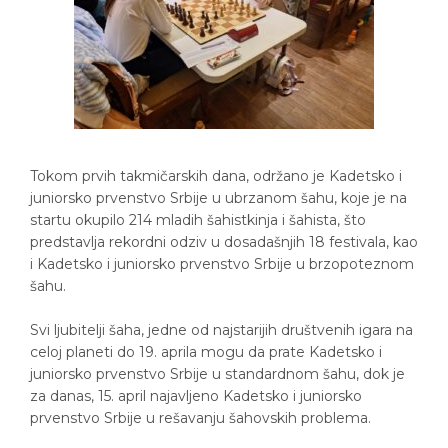
Tokom prvih takmičarskih dana, održano je Kadetsko i
juniorsko prvenstvo Srbije u ubrzanom šahu, koje je na
startu okupilo 214 mladih šahistkinja i šahista, što
predstavlja rekordni odziv u dosadašnjih 18 festivala, kao
i Kadetsko i juniorsko prvenstvo Srbije u brzopoteznom
šahu.
Svi ljubitelji šaha, jedne od najstarijih društvenih igara na
celoj planeti do 19. aprila mogu da prate Kadetsko i
juniorsko prvenstvo Srbije u standardnom šahu, dok je
za danas, 15. april najavljeno Kadetsko i juniorsko
prvenstvo Srbije u rešavanju šahovskih problema.