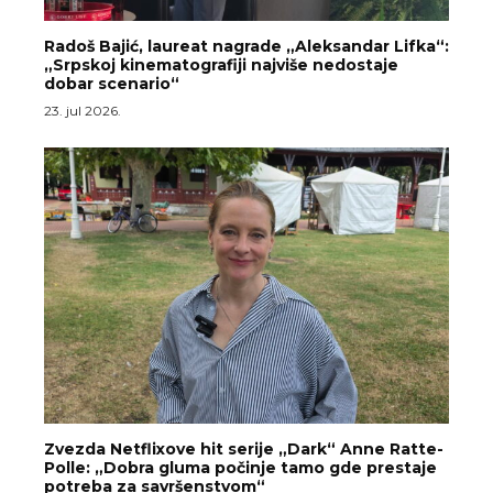
Radoš Bajić, laureat nagrade „Aleksandar Lifka“:
„Srpskoj kinematografiji najviše nedostaje
dobar scenario“
23. jul 2026.
Zvezda Netflixove hit serije „Dark“ Anne Ratte-
Polle: „Dobra gluma počinje tamo gde prestaje
potreba za savršenstvom“