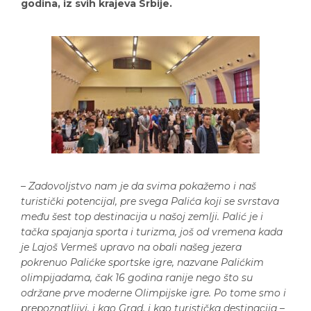
godina, iz svih krajeva Srbije.
–
Zadovoljstvo nam je da svima pokažemo i naš
turistički potencijal, pre svega Palića koji se svrstava
među šest top destinacija u našoj zemlji. Palić je i
tačka spajanja sporta i turizma, još od vremena kada
je Lajoš Vermeš upravo na obali našeg jezera
pokrenuo Palićke sportske igre, nazvane Palićkim
olimpijadama, čak 16 godina ranije nego što su
održane prve moderne Olimpijske igre. Po tome smo i
prepoznatljivi, i kao Grad, i kao turistička destinacija
–