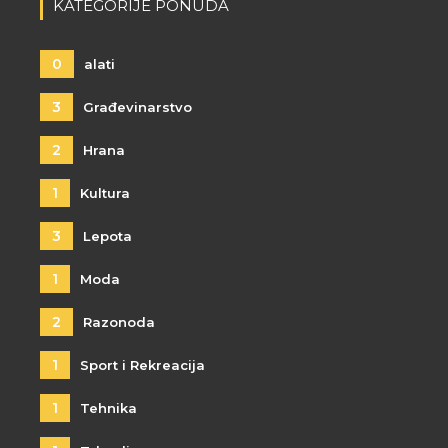
KATEGORIJE PONUDA
0
alati
3
Građevinarstvo
2
Hrana
1
Kultura
3
Lepota
1
Moda
2
Razonoda
1
Sport i Rekreacija
1
Tehnika