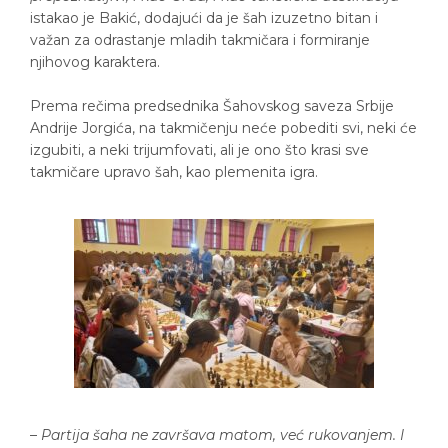
istakao je Bakić, dodajući da je šah izuzetno bitan i
važan za odrastanje mladih takmičara i formiranje
njihovog karaktera.
Prema rečima predsednika Šahovskog saveza Srbije
Andrije Jorgića, na takmičenju neće pobediti svi, neki će
izgubiti, a neki trijumfovati, ali je ono što krasi sve
takmičare upravo šah, kao plemenita igra.
–
Partija šaha ne završava matom, već rukovanjem. I