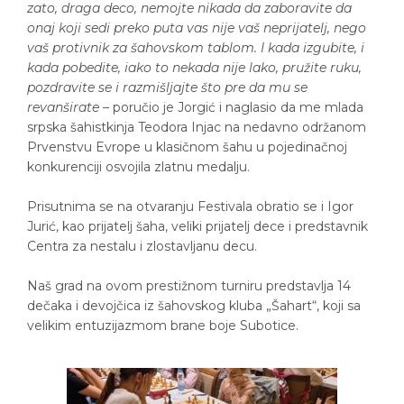
zato, draga deco, nemojte nikada da zaboravite da
onaj koji sedi preko puta vas nije vaš neprijatelj, nego
vaš protivnik za šahovskom tablom. I kada izgubite, i
kada pobedite, iako to nekada nije lako, pružite ruku,
pozdravite se i razmišljajte što pre da mu se
revanširate
– poručio je Jorgić i naglasio da me mlada
srpska šahistkinja Teodora Injac na nedavno održanom
Prvenstvu Evrope u klasičnom šahu u pojedinačnoj
konkurenciji osvojila zlatnu medalju.
Prisutnima se na otvaranju Festivala obratio se i Igor
Jurić, kao prijatelj šaha, veliki prijatelj dece i predstavnik
Centra za nestalu i zlostavljanu decu.
Naš grad na ovom prestižnom turniru predstavlja 14
dečaka i devojčica iz šahovskog kluba „Šahart“, koji sa
velikim entuzijazmom brane boje Subotice.