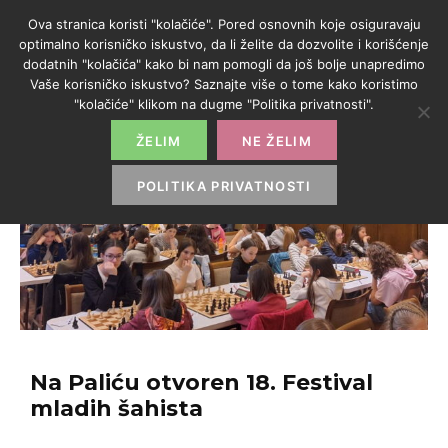
Ova stranica koristi "kolačiće". Pored osnovnih koje osiguravaju
optimalno korisničko iskustvo, da li želite da dozvolite i korišćenje
dodatnih "kolačića" kako bi nam pomogli da još bolje unapredimo
Vaše korisničko iskustvo? Saznajte više o tome kako koristimo
"kolačiće" klikom na dugme "Politika privatnosti".
ŽELIM
NE ŽELIM
POLITIKA PRIVATNOSTI
Na Paliću otvoren 18. Festival
mladih šahista