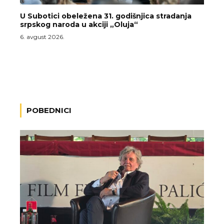
U Subotici obeležena 31. godišnjica stradanja
srpskog naroda u akciji „Oluja“
6. avgust 2026.
POBEDNICI