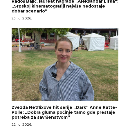
Radoš Bajić, laureat nagrade „Aleksandar Lifka“:
„Srpskoj kinematografiji najviše nedostaje
dobar scenario“
23. jul 2026.
Zvezda Netflixove hit serije „Dark“ Anne Ratte-
Polle: „Dobra gluma počinje tamo gde prestaje
potreba za savršenstvom“
22. jul 2026.