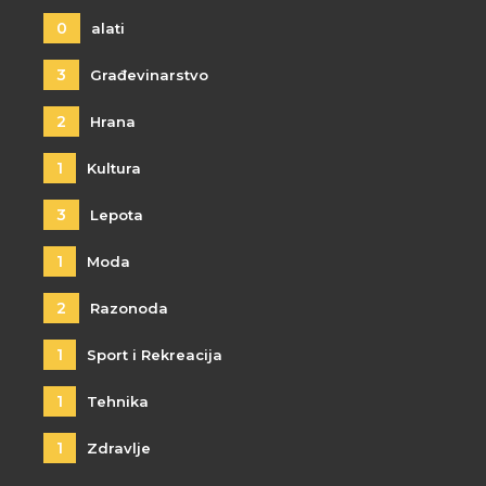
0
alati
3
Građevinarstvo
2
Hrana
1
Kultura
3
Lepota
1
Moda
2
Razonoda
1
Sport i Rekreacija
1
Tehnika
1
Zdravlje