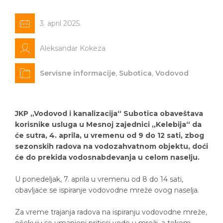
3. april 2025.
Aleksandar Kokeza
Servisne informacije
,
Subotica
,
Vodovod
JKP „Vodovod i kanalizacija“ Subotica obaveštava
korisnike usluga u Mesnoj zajednici „Kelebija“ da
će sutra, 4. aprila, u vremenu od 9 do 12 sati, zbog
sezonskih radova na vodozahvatnom objektu, doći
će do prekida vodosnabdevanja u celom naselju.
U ponedeljak, 7. aprila u vremenu od 8 do 14 sati,
obavljaće se ispiranje vodovodne mreže ovog naselja.
Za vreme trajanja radova na ispiranju vodovodne mreže,
očekuju se umanjeni pritisci vode u mreži, a tokom