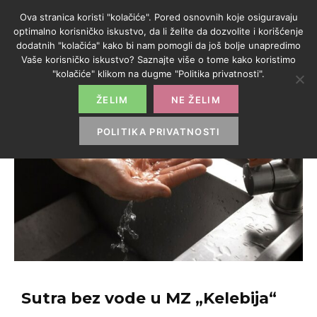
Ova stranica koristi "kolačiće". Pored osnovnih koje osiguravaju
optimalno korisničko iskustvo, da li želite da dozvolite i korišćenje
dodatnih "kolačića" kako bi nam pomogli da još bolje unapredimo
Vaše korisničko iskustvo? Saznajte više o tome kako koristimo
"kolačiće" klikom na dugme "Politika privatnosti".
ŽELIM
NE ŽELIM
POLITIKA PRIVATNOSTI
Sutra bez vode u MZ „Kelebija“