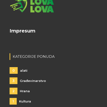
Impresum
KATEGORIJE PONUDA
0
alati
3
Građevinarstvo
2
Hrana
1
Kultura