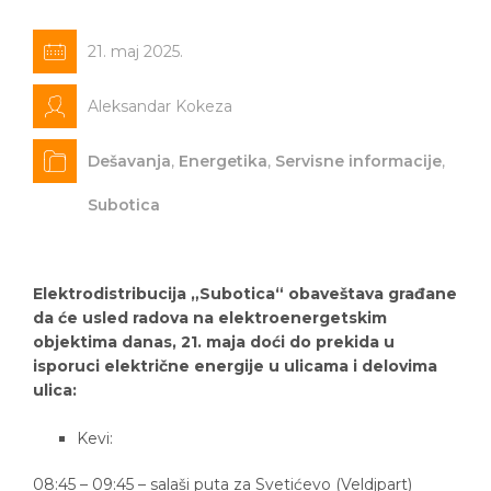
21. maj 2025.
Aleksandar Kokeza
Dešavanja
,
Energetika
,
Servisne informacije
,
Subotica
Elektrodistribucija „Subotica“ obaveštava građane
da će usled radova na elektroenergetskim
objektima danas, 21. maja doći do prekida u
isporuci električne energije u ulicama i delovima
ulica:
Kevi:
08:45 – 09:45 – salaši puta za Svetićevo (Veldjpart)