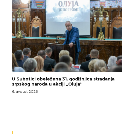
U Subotici obeležena 31. godišnjica stradanja
srpskog naroda u akciji „Oluja“
6. avgust 2026.