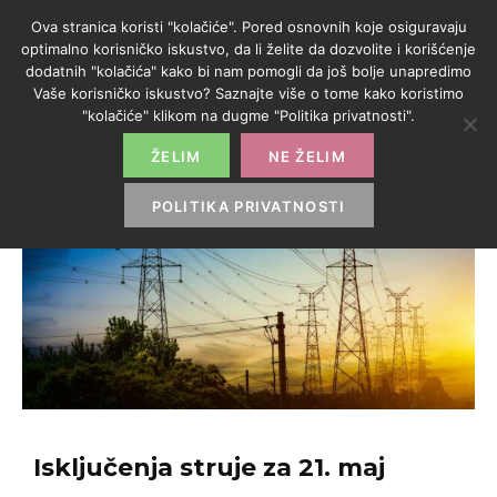
Ova stranica koristi "kolačiće". Pored osnovnih koje osiguravaju
optimalno korisničko iskustvo, da li želite da dozvolite i korišćenje
dodatnih "kolačića" kako bi nam pomogli da još bolje unapredimo
Vaše korisničko iskustvo? Saznajte više o tome kako koristimo
"kolačiće" klikom na dugme "Politika privatnosti".
ŽELIM
NE ŽELIM
POLITIKA PRIVATNOSTI
Isključenja struje za 21. maj