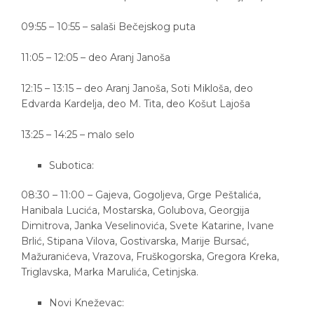
09:55 – 10:55 – salaši Bečejskog puta
11:05 – 12:05 – deo Aranj Janoša
12:15 – 13:15 – deo Aranj Janoša, Soti Mikloša, deo
Edvarda Kardelja, deo M. Tita, deo Košut Lajoša
13:25 – 14:25 – malo selo
Subotica:
08:30 – 11:00 – Gajeva, Gogoljeva, Grge Peštalića,
Hanibala Lucića, Mostarska, Golubova, Georgija
Dimitrova, Janka Veselinovića, Svete Katarine, Ivane
Brlić, Stipana Vilova, Gostivarska, Marije Bursać,
Mažuranićeva, Vrazova, Fruškogorska, Gregora Kreka,
Triglavska, Marka Marulića, Cetinjska.
Novi Kneževac: