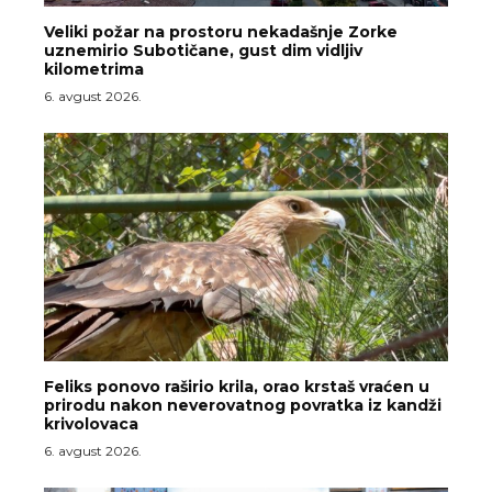
Veliki požar na prostoru nekadašnje Zorke
uznemirio Subotičane, gust dim vidljiv
kilometrima
6. avgust 2026.
Feliks ponovo raširio krila, orao krstaš vraćen u
prirodu nakon neverovatnog povratka iz kandži
krivolovaca
6. avgust 2026.