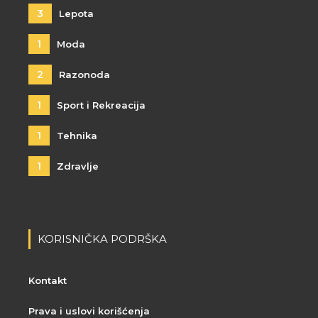
3
Lepota
1
Moda
2
Razonoda
1
Sport i Rekreacija
1
Tehnika
1
Zdravlje
KORISNIČKA PODRŠKA
Kontakt
Prava i uslovi korišćenja