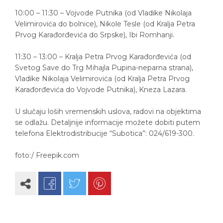
10:00 – 11:30 – Vojvode Putnika (od Vladike Nikolaja
Velimirovića do bolnice), Nikole Tesle (od Kralja Petra
Prvog Karađorđevića do Srpske), Ibi Romhanji.
11:30 – 13:00 – Kralja Petra Prvog Karađorđevića (od
Svetog Save do Trg Mihajla Pupina-neparna strana),
Vladike Nikolaja Velimirovića (od Kralja Petra Prvog
Karađorđevića do Vojvode Putnika), Kneza Lazara.
U slučaju loših vremenskih uslova, radovi na objektima
se odlažu. Detaljnije informacije možete dobiti putem
telefona Elektrodistribucije “Subotica”: 024/619-300.
foto:/ Freepik.com