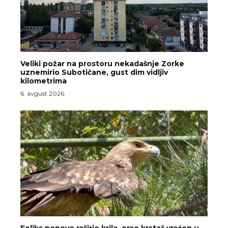
Veliki požar na prostoru nekadašnje Zorke
uznemirio Subotičane, gust dim vidljiv
kilometrima
6. avgust 2026.
Feliks ponovo raširio krila, orao krstaš vraćen u