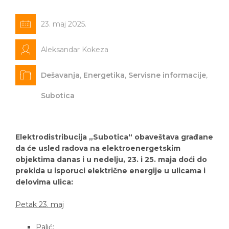
23. maj 2025.
Aleksandar Kokeza
Dešavanja
,
Energetika
,
Servisne informacije
,
Subotica
Elektrodistribucija „Subotica“ obaveštava građane
da će usled radova na elektroenergetskim
objektima danas i u nedelju, 23. i 25. maja doći do
prekida u isporuci električne energije u ulicama i
delovima ulica:
Petak 23. maj
Palić: