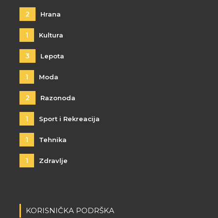
2
Hrana
1
Kultura
3
Lepota
1
Moda
2
Razonoda
1
Sport i Rekreacija
1
Tehnika
1
Zdravlje
KORISNIČKA PODRŠKA