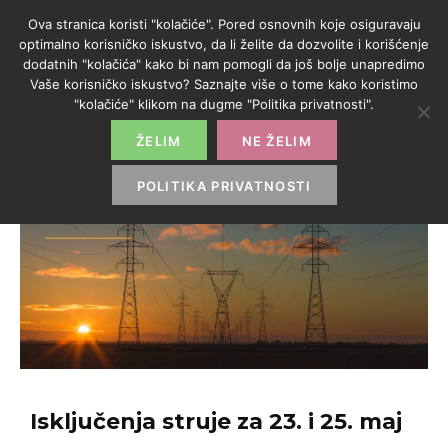
Ova stranica koristi "kolačiće". Pored osnovnih koje osiguravaju
optimalno korisničko iskustvo, da li želite da dozvolite i korišćenje
dodatnih "kolačića" kako bi nam pomogli da još bolje unapredimo
Vaše korisničko iskustvo? Saznajte više o tome kako koristimo
"kolačiće" klikom na dugme "Politika privatnosti".
ŽELIM
NE ŽELIM
POLITIKA PRIVATNOSTI
Isključenja struje za 23. i 25. maj