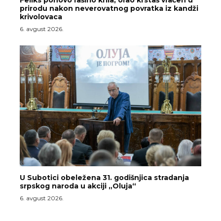
prirodu nakon neverovatnog povratka iz kandži
krivolovaca
6. avgust 2026.
U Subotici obeležena 31. godišnjica stradanja
srpskog naroda u akciji „Oluja“
6. avgust 2026.