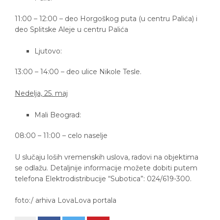
11:00 – 12:00 – deo Horgoškog puta (u centru Palića) i
deo Splitske Aleje u centru Palića
Ljutovo:
13:00 – 14:00 – deo ulice Nikole Tesle.
Nedelja, 25. maj
Mali Beograd:
08:00 – 11:00 – celo naselje
U slučaju loših vremenskih uslova, radovi na objektima
se odlažu. Detaljnije informacije možete dobiti putem
telefona Elektrodistribucije “Subotica”: 024/619-300.
foto:/ arhiva LovaLova portala