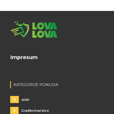
Impresum
KATEGORIJE PONUDA
0
alati
3
Građevinarstvo