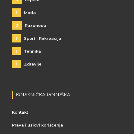
1
Moda
2
Razonoda
1
Sport i Rekreacija
1
Tehnika
1
Zdravlje
KORISNIČKA PODRŠKA
Kontakt
Prava i uslovi korišćenja