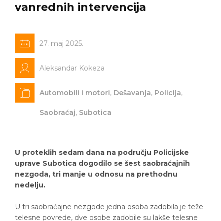
vanrednih intervencija
27. maj 2025.
Aleksandar Kokeza
Automobili i motori
,
Dešavanja
,
Policija
,
Saobraćaj
,
Subotica
U proteklih sedam dana na području Policijske
uprave Subotica dogodilo se šest saobraćajnih
nezgoda, tri manje u odnosu na prethodnu
nedelju.
U tri saobraćajne nezgode jedna osoba zadobila je teže
telesne povrede, dve osobe zadobile su lakše telesne