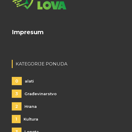
Impresum
KATEGORIJE PONUDA
0
alati
3
Građevinarstvo
2
Hrana
1
Kultura
3
Lepota