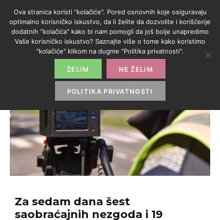
Ova stranica koristi "kolačiće". Pored osnovnih koje osiguravaju
optimalno korisničko iskustvo, da li želite da dozvolite i korišćenje
dodatnih "kolačića" kako bi nam pomogli da još bolje unapredimo
Vaše korisničko iskustvo? Saznajte više o tome kako koristimo
"kolačiće" klikom na dugme "Politika privatnosti".
ŽELIM
NE ŽELIM
POLITIKA PRIVATNOSTI
Za sedam dana šest
saobraćajnih nezgoda i 19