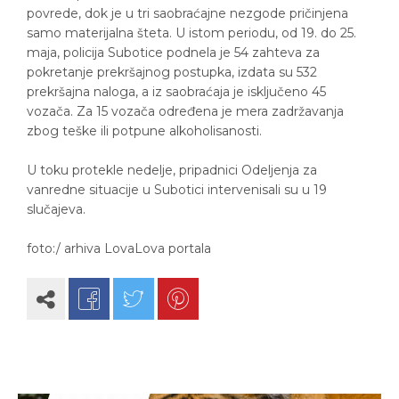
povrede, dok je u tri saobraćajne nezgode pričinjena
samo materijalna šteta. U istom periodu, od 19. do 25.
maja, policija Subotice podnela je 54 zahteva za
pokretanje prekršajnog postupka, izdata su 532
prekršajna naloga, a iz saobraćaja je isključeno 45
vozača. Za 15 vozača određena je mera zadržavanja
zbog teške ili potpune alkoholisanosti.
U toku protekle nedelje, pripadnici Odeljenja za
vanredne situacije u Subotici intervenisali su u 19
slučajeva.
foto:/ arhiva LovaLova portala