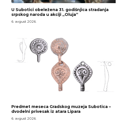
U Subotici obeležena 31. godišnjica stradanja
srpskog naroda u akciji „Oluja“
6. avgust 2026.
Predmet meseca Gradskog muzeja Subotica –
dvodelni privesak iz atara Lipara
6. avgust 2026.