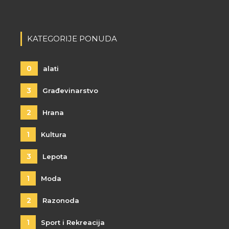
KATEGORIJE PONUDA
0
alati
3
Građevinarstvo
2
Hrana
1
Kultura
3
Lepota
1
Moda
2
Razonoda
1
Sport i Rekreacija