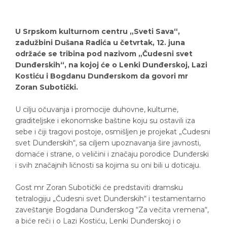
U Srpskom kulturnom centru „Sveti Sava“,
zadužbini Dušana Radića u četvrtak, 12. juna
održaće se tribina pod nazivom „Čudesni svet
Dunđerskih“, na kojoj će o Lenki Dunđerskoj, Lazi
Kostiću i Bogdanu Dunđerskom da govori mr
Zoran Subotički.
U cilju očuvanja i promocije duhovne, kulturne,
graditeljske i ekonomske baštine koju su ostavili iza
sebe i čiji tragovi postoje, osmišljen je projekat „Čudesni
svet Dunđerskih“, sa ciljem upoznavanja šire javnosti,
domaće i strane, o veličini i značaju porodice Dunđerski
i svih značajnih ličnosti sa kojima su oni bili u doticaju.
Gost mr Zoran Subotički će predstaviti dramsku
tetralogiju „Čudesni svet Dunđerskih“ i testamentarno
zaveštanje Bogdana Dunđerskog “Za večita vremena“,
a biće reči i o Lazi Kostiću, Lenki Dunđerskoj i o