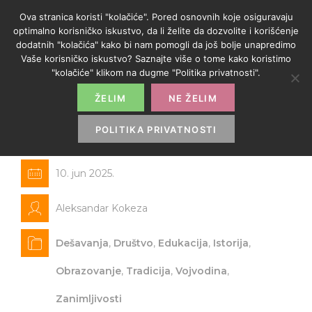
Ova stranica koristi "kolačiće". Pored osnovnih koje osiguravaju
optimalno korisničko iskustvo, da li želite da dozvolite i korišćenje
dodatnih "kolačića" kako bi nam pomogli da još bolje unapredimo
Vaše korisničko iskustvo? Saznajte više o tome kako koristimo
"kolačiće" klikom na dugme "Politika privatnosti".
ŽELIM
NE ŽELIM
Čudesni svet Dunđerskih u
četvrtak u SKC „Sveti Sava“
POLITIKA PRIVATNOSTI
10. jun 2025.
Aleksandar Kokeza
Dešavanja
,
Društvo
,
Edukacija
,
Istorija
,
Obrazovanje
,
Tradicija
,
Vojvodina
,
Zanimljivosti