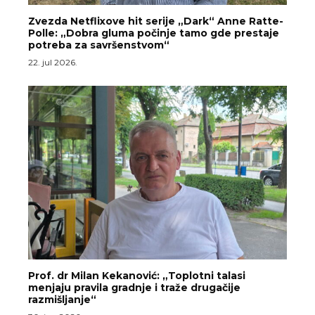
Zvezda Netflixove hit serije „Dark“ Anne Ratte-
Polle: „Dobra gluma počinje tamo gde prestaje
potreba za savršenstvom“
22. jul 2026.
Prof. dr Milan Kekanović: „Toplotni talasi
menjaju pravila gradnje i traže drugačije
razmišljanje“