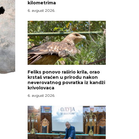
kilometrima
6. avgust 2026.
Feliks ponovo raširio krila, orao
krstaš vraćen u prirodu nakon
neverovatnog povratka iz kandži
krivolovaca
6. avgust 2026.