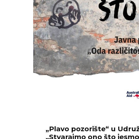
„Plavo pozorište“ u Udruž
„Stvarajmo ono što jesmo