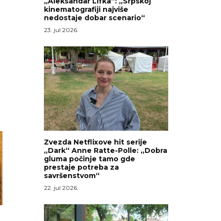
„Aleksandar Lifka“: „Srpskoj
kinematografiji najviše
nedostaje dobar scenario“
23. jul 2026.
Zvezda Netflixove hit serije
„Dark“ Anne Ratte-Polle: „Dobra
gluma počinje tamo gde
prestaje potreba za
savršenstvom“
22. jul 2026.