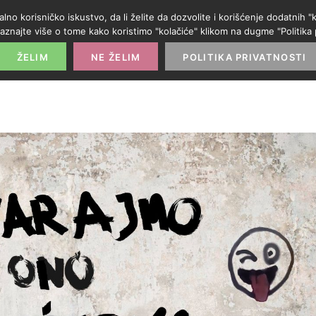
alno korisničko iskustvo, da li želite da dozvolite i korišćenje dodatnih
aznajte više o tome kako koristimo "kolačiće" klikom na dugme "Politika p
POČETNA
PROMO IZLOG
PARTNERI
KATE
ŽELIM
NE ŽELIM
POLITIKA PRIVATNOSTI