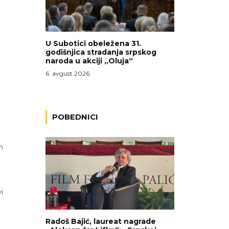
U Subotici obeležena 31.
godišnjica stradanja srpskog
naroda u akciji „Oluja“
6. avgust 2026.
POBEDNICI
m
i
Radoš Bajić, laureat nagrade