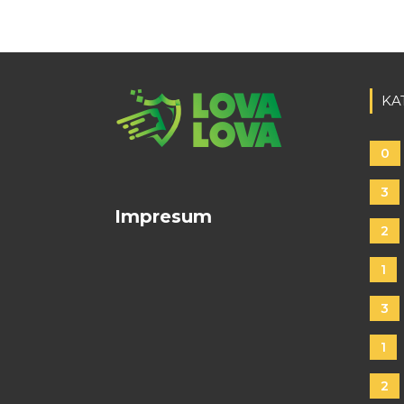
KA
0
3
Impresum
2
1
3
1
2