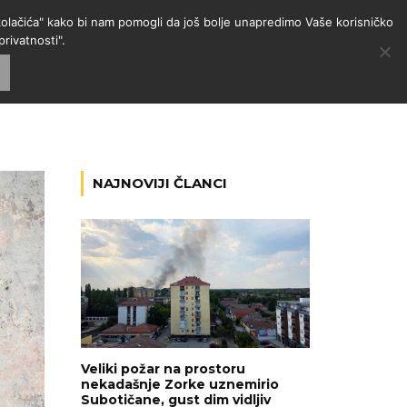
 "kolačića" kako bi nam pomogli da još bolje unapredimo Vaše korisničko
rivatnosti".
GORIJE
VESTI
RADIO
NAJNOVIJI ČLANCI
Veliki požar na prostoru
nekadašnje Zorke uznemirio
Subotičane, gust dim vidljiv