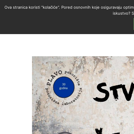
Ova stranica koristi "kolačiće". Pored osnovnih koje osiguravaju optim
iskustvo? S