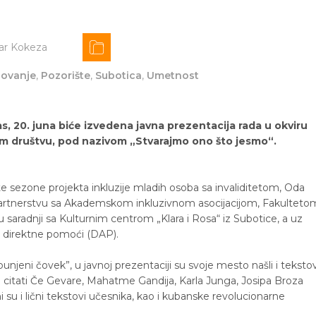
ar Kokeza
ovanje
,
Pozorište
,
Subotica
,
Umetnost
s, 20. juna biće izvedena javna prezentacija rada u okviru
nom društvu, pod nazivom „Stvarajmo ono što jesmo“.
te sezone projekta inkluzije mladih osoba sa invaliditetom, Oda
 u partnerstvu sa Akademskom inkluzivnom asocijacijom, Fakulteto
i u saradnji sa Kulturnim centrom „Klara i Rosa“ iz Subotice, a uz
 direktne pomoći (DAP).
njeni čovek”, u javnoj prezentaciji su svoje mesto našli i tekstov
i i citati Če Gevare, Mahatme Gandija, Karla Junga, Josipa Broza
eni su i lični tekstovi učesnika, kao i kubanske revolucionarne