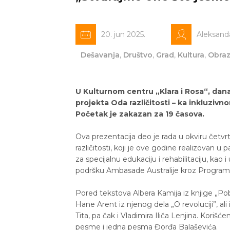
20. jun 2025.
Aleksand
Dešavanja
,
Društvo
,
Grad
,
Kultura
,
Obraz
U Kulturnom centru „Klara i Rosa“, dana
projekta Oda različitosti – ka inkluziv
Početak je zakazan za 19 časova.
Ova prezentacija deo je rada u okviru četvr
različitosti, koji je ove godine realizovan
za specijalnu edukaciju i rehabilitaciju, kao 
podršku Ambasade Australije kroz Program
Pored tekstova Albera Kamija iz knjige „Pobu
Hane Arent iz njenog dela „O revoluciji”, al
Tita, pa čak i Vladimira Iliča Lenjina. Korišć
pesme i jedna pesma Đorđa Balaševića.