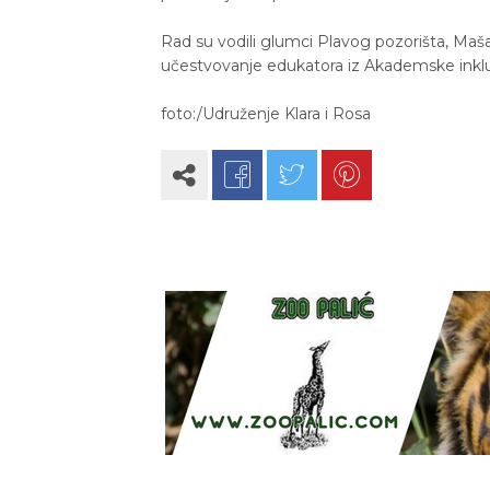
Rad su vodili glumci Plavog pozorišta, Maša 
učestvovanje edukatora iz Akademske inkluz
foto:/Udruženje Klara i Rosa