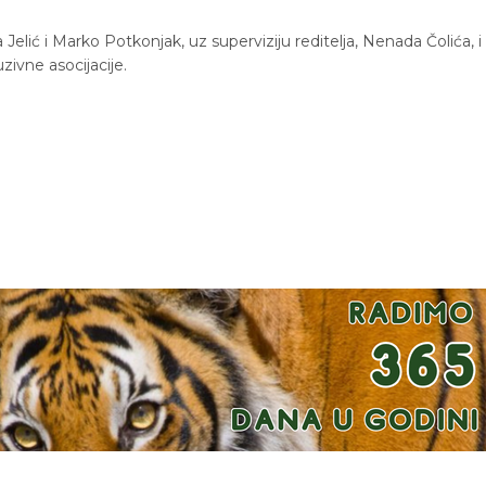
Jelić i Marko Potkonjak, uz superviziju reditelja, Nenada Čolića, i
ivne asocijacije.