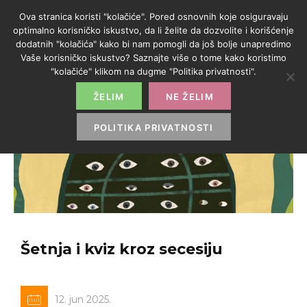
Ova stranica koristi "kolačiće". Pored osnovnih koje osiguravaju
optimalno korisničko iskustvo, da li želite da dozvolite i korišćenje
dodatnih "kolačića" kako bi nam pomogli da još bolje unapredimo
Vaše korisničko iskustvo? Saznajte više o tome kako koristimo
"kolačiće" klikom na dugme "Politika privatnosti".
ŽELIM
NE ŽELIM
POLITIKA PRIVATNOSTI
Šetnja i kviz kroz secesiju
12. jun 2025.