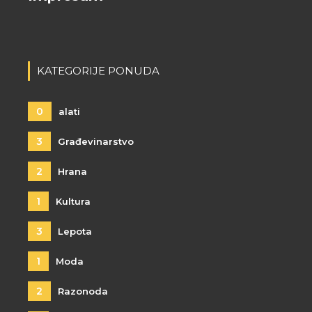
KATEGORIJE PONUDA
0
alati
3
Građevinarstvo
2
Hrana
1
Kultura
3
Lepota
1
Moda
2
Razonoda