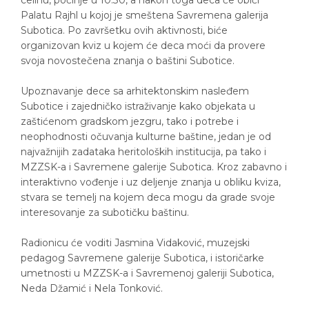
Palatu Rajhl u kojoj je smeštena Savremena galerija
Subotica. Po završetku ovih aktivnosti, biće
organizovan kviz u kojem će deca moći da provere
svoja novostečena znanja o baštini Subotice.
Upoznavanje dece sa arhitektonskim nasleđem
Subotice i zajedničko istraživanje kako objekata u
zaštićenom gradskom jezgru, tako i potrebe i
neophodnosti očuvanja kulturne baštine, jedan je od
najvažnijih zadataka heritoloških institucija, pa tako i
MZZSK-a i Savremene galerije Subotica. Kroz zabavno i
interaktivno vođenje i uz deljenje znanja u obliku kviza,
stvara se temelj na kojem deca mogu da grade svoje
interesovanje za subotičku baštinu.
Radionicu će voditi Jasmina Vidaković, muzejski
pedagog Savremene galerije Subotica, i istoričarke
umetnosti u MZZSK-a i Savremenoj galeriji Subotica,
Neda Džamić i Nela Tonković.