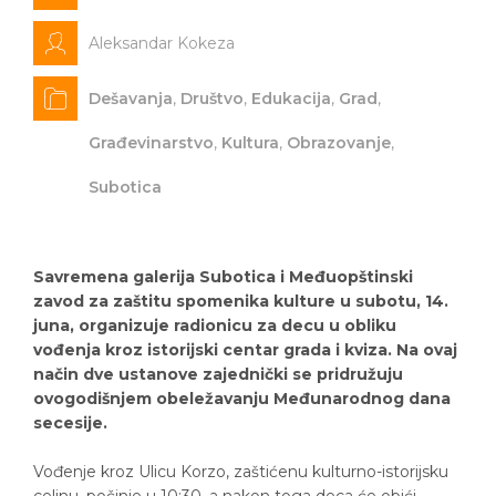
Aleksandar Kokeza
Dešavanja
,
Društvo
,
Edukacija
,
Grad
,
Građevinarstvo
,
Kultura
,
Obrazovanje
,
Subotica
Savremena galerija Subotica i Međuopštinski
zavod za zaštitu spomenika kulture u subotu, 14.
juna, organizuje radionicu za decu u obliku
vođenja kroz istorijski centar grada i kviza. Na ovaj
način dve ustanove zajednički se pridružuju
ovogodišnjem obeležavanju Međunarodnog dana
secesije.
Vođenje kroz Ulicu Korzo, zaštićenu kulturno-istorijsku
celinu, počinje u 10:30, a nakon toga deca će obići