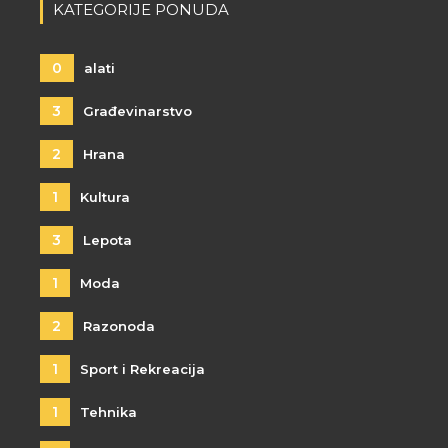
KATEGORIJE PONUDA
0
alati
3
Građevinarstvo
2
Hrana
1
Kultura
3
Lepota
1
Moda
2
Razonoda
1
Sport i Rekreacija
1
Tehnika