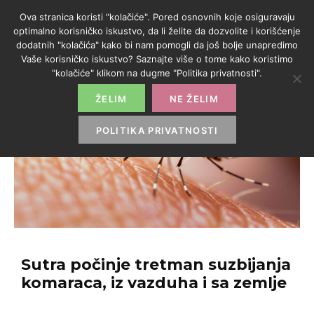
Ova stranica koristi "kolačiće". Pored osnovnih koje osiguravaju
optimalno korisničko iskustvo, da li želite da dozvolite i korišćenje
dodatnih "kolačića" kako bi nam pomogli da još bolje unapredimo
Vaše korisničko iskustvo? Saznajte više o tome kako koristimo
"kolačiće" klikom na dugme "Politika privatnosti".
ŽELIM
NE ŽELIM
POLITIKA PRIVATNOSTI
Sutra počinje tretman suzbijanja
komaraca, iz vazduha i sa zemlje