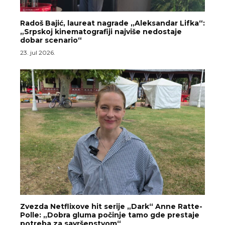
Radoš Bajić, laureat nagrade „Aleksandar Lifka“:
„Srpskoj kinematografiji najviše nedostaje
dobar scenario“
23. jul 2026.
Zvezda Netflixove hit serije „Dark“ Anne Ratte-
Polle: „Dobra gluma počinje tamo gde prestaje
potreba za savršenstvom“