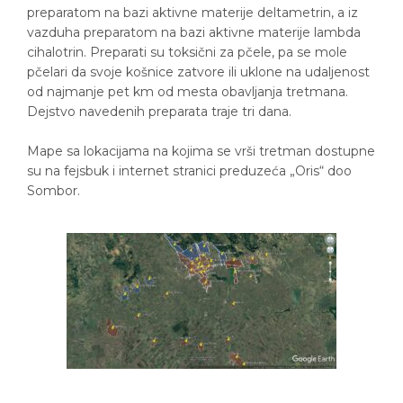
preparatom na bazi aktivne materije deltametrin, a iz
vazduha preparatom na bazi aktivne materije lambda
cihalotrin. Preparati su toksični za pčele, pa se mole
pčelari da svoje košnice zatvore ili uklone na udaljenost
od najmanje pet km od mesta obavljanja tretmana.
Dejstvo navedenih preparata traje tri dana.
Mape sa lokacijama na kojima se vrši tretman dostupne
su na fejsbuk i internet stranici preduzeća „Oris“ doo
Sombor.