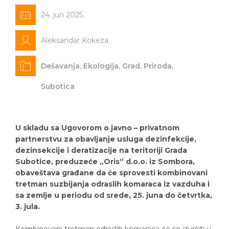
24. jun 2025.
Aleksandar Kokeza
Dešavanja
,
Ekologija
,
Grad
,
Priroda
,
Subotica
U skladu sa Ugovorom o javno – privatnom
partnerstvu za obavljanje usluga dezinfekcije,
dezinsekcije i deratizacije na teritoriji Grada
Subotice, preduzeće „Oris“ d.o.o. iz Sombora,
obaveštava građane da će sprovesti kombinovani
tretman suzbijanja odraslih komaraca iz vazduha i
sa zemlje u periodu od srede, 25. juna do četvrtka,
3. jula.