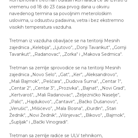
Kombinovani tretman odraslih komaraca će se izvršiti u
vremenu od 18 do 23 časa prvog dana u okviru
navedenog termina sa povoljnim meterološkim
uslovima, u odsustvu padavina, vetra i bez ekstremno
visokih temperatura vazduha.
Tretman iz vazduha obavljaće se na teritoriji Mesnih
zajednica „Kelebija“, „Ljutovo“, „Donji Tavankut“, „Gornji
Tavankut“, „Radanovac“, „Zorka“ i „Makova Sedmica“.
Tretman sa zemlje sprovodiće se na teritoriji Mesnih
zajednica „Novo Selo“, „Gat“, „Ker“, „Aleksandrovo“,
„Mali Bajmok“, „Peščara“, „Dudova Šuma“, „Centar 1“,
„Centar 2“, „Centar 3“, „Prozivka“, „Bajnat“, „Novi Grad“,
„Kertvaroš“, „Mali Radanovac“, „Željezničko Naselje“,
„Palić“, „Hajdukovo“, „Čantavir“, „Bačko Dušanovo“,
„Verušić“, „Mišićevo“, „Mala Bosna“, „Đurđin“, „Stari
Žednik“, „Novi Žednik“, „Višnjevac“, „Bikovo“, „Bajmok“,
„Šupljak“ i „Bački Vinogradi“.
Tretman sa zemlje radiće se ULV tehnikom,