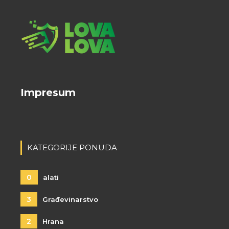
Impresum
KATEGORIJE PONUDA
0
alati
3
Građevinarstvo
2
Hrana