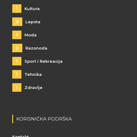
1
Kultura
3
Lepota
1
Moda
2
Razonoda
1
Sport i Rekreacija
1
Tehnika
1
Zdravlje
KORISNIČKA PODRŠKA
Kontakt