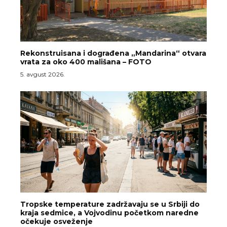
Rekonstruisana i dograđena „Mandarina“ otvara
vrata za oko 400 mališana – FOTO
5. avgust 2026.
Tropske temperature zadržavaju se u Srbiji do
kraja sedmice, a Vojvodinu početkom naredne
očekuje osveženje