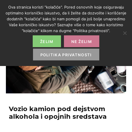
Ova stranica koristi "kolačiće". Pored osnovnih koje osiguravaju
optimalno korisničko iskustvo, da li želite da dozvolite i korišćenje
dodatnih "kolačića" kako bi nam pomogli da još bolje unapredimo
Vaše korisničko iskustvo? Saznajte više o tome kako koristimo
"kolačiće" klikom na dugme "Politika privatnosti".
ŽELIM
NE ŽELIM
POLITIKA PRIVATNOSTI
Vozio kamion pod dejstvom
alkohola i opojnih sredstava