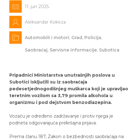
11. jun 2025.
Aleksandar Kokeza
Automobili i motori
,
Grad
,
Policija
,
Saobraćaj
,
Servisne informacije
,
Subotica
Pripadnici Ministarstva unutrašnjih poslova u
Subotici isključili su iz saobraćaja
pedesetjednogodišnjeg muškarca koji je upravljao
teretnim vozilom sa 3,79 promila alkohola u
organizmu i pod dejstvom benzodiazepina.
Vozaču je određeno zadržavanje i protiv njega je
podneta odgovarajuća prekršajna prijava.
Prema članu 187, Zakon o bezbednosti saobraćaja na