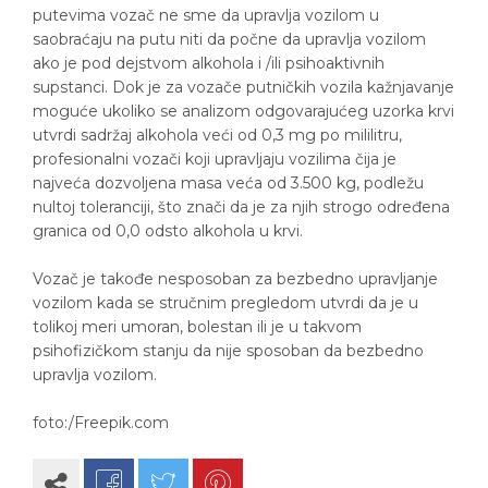
putevima vozač ne sme da upravlja vozilom u
saobraćaju na putu niti da počne da upravlja vozilom
ako je pod dejstvom alkohola i /ili psihoaktivnih
supstanci. Dok je za vozače putničkih vozila kažnjavanje
moguće ukoliko se analizom odgovarajućeg uzorka krvi
utvrdi sadržaj alkohola veći od 0,3 mg po mililitru,
profesionalni vozači koji upravljaju vozilima čija je
najveća dozvoljena masa veća od 3.500 kg, podležu
nultoj toleranciji, što znači da je za njih strogo određena
granica od 0,0 odsto alkohola u krvi.
Vozač je takođe nesposoban za bezbedno upravljanje
vozilom kada se stručnim pregledom utvrdi da je u
tolikoj meri umoran, bolestan ili je u takvom
psihofizičkom stanju da nije sposoban da bezbedno
upravlja vozilom.
foto:/Freepik.com