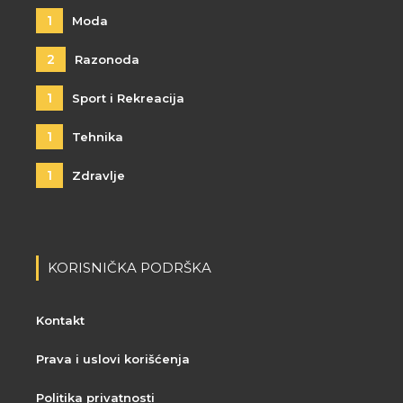
1
Moda
2
Razonoda
1
Sport i Rekreacija
1
Tehnika
1
Zdravlje
KORISNIČKA PODRŠKA
Kontakt
Prava i uslovi korišćenja
Politika privatnosti