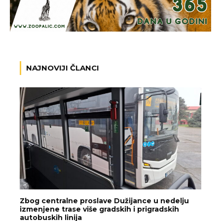
NAJNOVIJI ČLANCI
Zbog centralne proslave Dužijance u nedelju
izmenjene trase više gradskih i prigradskih
autobuskih linija