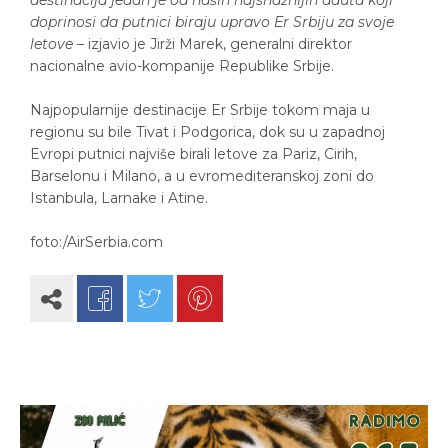
destinacija jedan je od naših najsnažnijih aduta koji
doprinosi da putnici biraju upravo Er Srbiju za svoje
letove
– izjavio je Jirži Marek, generalni direktor
nacionalne avio-kompanije Republike Srbije.
Najpopularnije destinacije Er Srbije tokom maja u
regionu su bile Tivat i Podgorica, dok su u zapadnoj
Evropi putnici najviše birali letove za Pariz, Cirih,
Barselonu i Milano, a u evromediteranskoj zoni do
Istanbula, Larnake i Atine.
foto:/AirSerbia.com