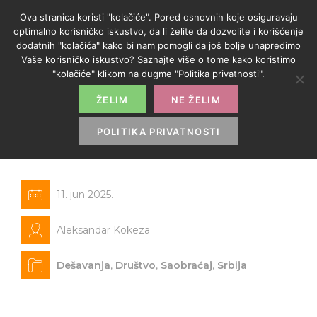
Ova stranica koristi "kolačiće". Pored osnovnih koje osiguravaju
optimalno korisničko iskustvo, da li želite da dozvolite i korišćenje
dodatnih "kolačića" kako bi nam pomogli da još bolje unapredimo
Vaše korisničko iskustvo? Saznajte više o tome kako koristimo
"kolačiće" klikom na dugme "Politika privatnosti".
ŽELIM
NE ŽELIM
Za pola godine više od 1.5
miliona putnika na letovima Er
POLITIKA PRIVATNOSTI
Srbije
11. jun 2025.
Aleksandar Kokeza
Dešavanja
,
Društvo
,
Saobraćaj
,
Srbija