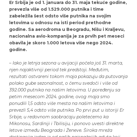
Er Srbija je od 1. januara do 31. maja tekuće godine,
prevezla više od 1.529.000 putnika i time
zabeležila šest odsto više putnika na svojim
letovima u odnosu na isti period prethodne
godine. Sa aerodroma u Beogradu, Nišu i Kraljevu,
nacionalna avio-kompanija je za prvih pet meseci
obavila je skoro 1.000 letova više nego 2024.
godine.
–
Iako je letnja sezona u avijaciji počela još 31. marta,
njen najaktivniji period tek predstoji. Međutim,
rezultati ostvareni tokom maja pokazuju da putovanja
polako gube sezonalnost, o čemu svedoči i više od
392.000 putnika na našim letovima. U poređenju sa
petim mesecom 2024. godine, ovog maja smo
ponudili 1,5 odsto više mesta na našim letovima i
prevezli 5,4 odsto više putnika. Po prvi put u istoriji Er
Srbije, u redovnom saobraćaju poletećemo ka
Mikonosu, Sardiniji i Tbilisiju, i ponovo uvesti direktne
letove između Beograda i Ženeve. Široka mreža