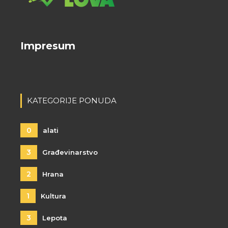
Impresum
KATEGORIJE PONUDA
0
alati
3
Građevinarstvo
2
Hrana
1
Kultura
3
Lepota