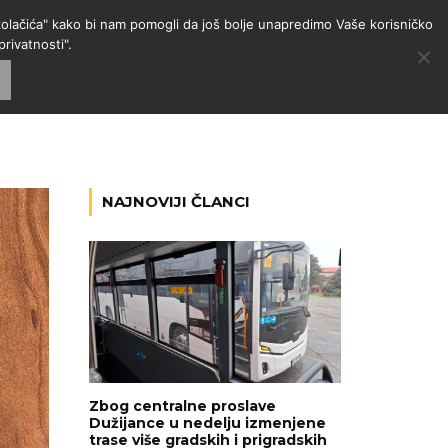
 "kolačića" kako bi nam pomogli da još bolje unapredimo Vaše korisničko
rivatnosti".
GORIJE
VESTI
RADIO
NAJNOVIJI ČLANCI
Zbog centralne proslave
Dužijance u nedelju izmenjene
trase više gradskih i prigradskih