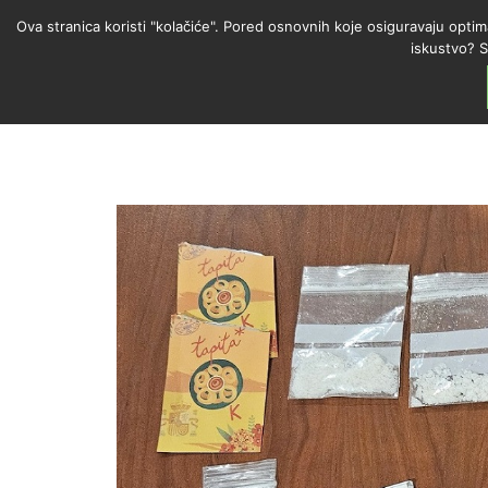
Ova stranica koristi "kolačiće". Pored osnovnih koje osiguravaju optim
iskustvo? S