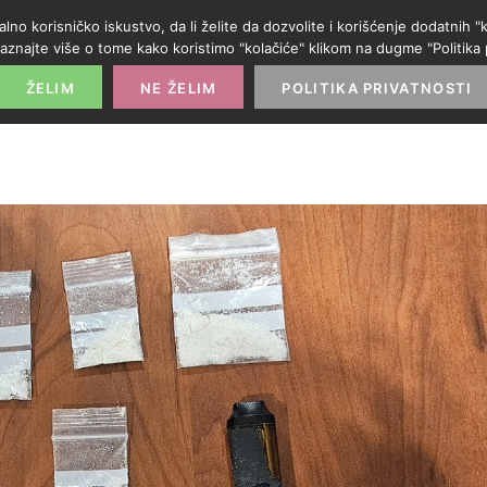
alno korisničko iskustvo, da li želite da dozvolite i korišćenje dodatnih
aznajte više o tome kako koristimo "kolačiće" klikom na dugme "Politika p
POČETNA
PROMO IZLOG
PARTNERI
KATE
ŽELIM
NE ŽELIM
POLITIKA PRIVATNOSTI