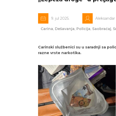
9. jul 2025.
Aleksandar
Carina
,
Dešavanja
,
Policija
,
Saobraćaj
,
S
Carinski službenici su u saradnji sa polic
razne vrste narkotika.