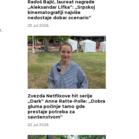
Radoš Bajić, laureat nagrade
„Aleksandar Lifka“: „Srpskoj
kinematografiji najviše
nedostaje dobar scenario“
23. jul 2026.
r,
Zvezda Netflixove hit serije
„Dark“ Anne Ratte-Polle: „Dobra
gluma počinje tamo gde
prestaje potreba za
savršenstvom“
22. jul 2026.