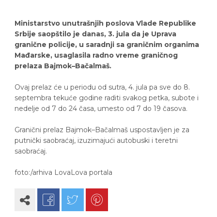
Ministarstvo unutrašnjih poslova Vlade Republike
Srbije saopštilo je danas, 3. jula da je Uprava
granične policije, u saradnji sa graničnim organima
Mađarske, usaglasila radno vreme graničnog
prelaza Bajmok–Bačalmaš.
Ovaj prelaz će u periodu od sutra, 4. jula pa sve do 8.
septembra tekuće godine raditi svakog petka, subote i
nedelje od 7 do 24 časa, umesto od 7 do 19 časova.
Granični prelaz Bajmok–Bačalmaš uspostavljen je za
putnički saobraćaj, izuzimajući autobuski i teretni
saobraćaj.
foto:/arhiva LovaLova portala