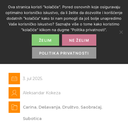
Ova stranica koristi "kolačiće". Pored osnovnih koje osiguravaju
optimalno korisničko iskustvo, da li želite da dozvolite i korišćenje
dodatnih "kolačića" kako bi nam pomogli da još bolje unapredimo
Vaše korisničko iskustvo? Saznajte više o tome kako koristimo
"kolačiće" klikom na dugme "Politika privatnosti".
ŽELIM
NE ŽELIM
Produženo radno vreme
graničnog prelaza Bajmok–
POLITIKA PRIVATNOSTI
Bačalmaš
3. jul 2025.
Aleksandar Kokeza
Carina
,
Dešavanja
,
Društvo
,
Saobraćaj
,
Subotica