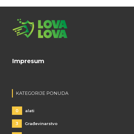
Impresum
KATEGORIJE PONUDA
0
alati
3
Građevinarstvo