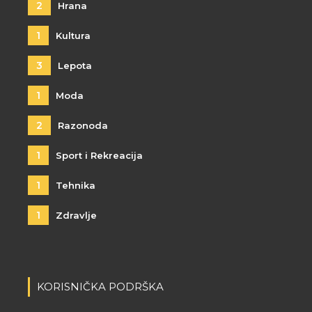
2
Hrana
1
Kultura
3
Lepota
1
Moda
2
Razonoda
1
Sport i Rekreacija
1
Tehnika
1
Zdravlje
KORISNIČKA PODRŠKA