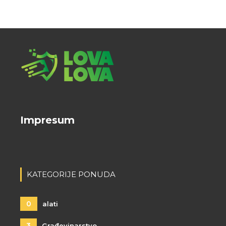
Impresum
KATEGORIJE PONUDA
0
alati
3
Građevinarstvo