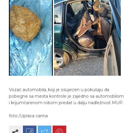
Vozač automobila, koji je osujećen u pokušaju da
pobegne sa mesta kontrole je zajedno sa automobilom
i krijumčarenom robom predat u dalju nadležnost MUP.
foto:/Uprava carina