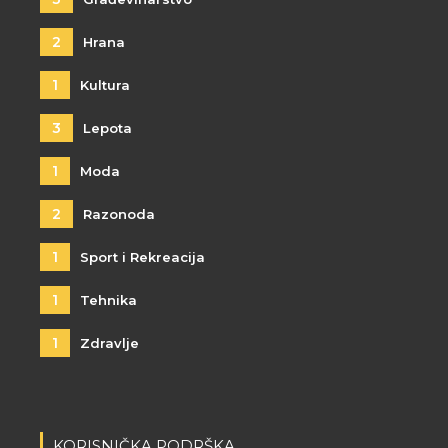
2
Hrana
1
Kultura
3
Lepota
1
Moda
2
Razonoda
1
Sport i Rekreacija
1
Tehnika
1
Zdravlje
KORISNIČKA PODRŠKA