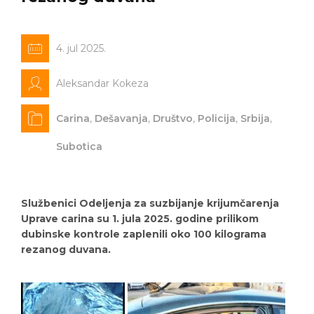
4. jul 2025.
Aleksandar Kokeza
Carina
,
Dešavanja
,
Društvo
,
Policija
,
Srbija
,
Subotica
Službenici Odeljenja za suzbijanje krijumčarenja
Uprave carina su 1. jula 2025. godine prilikom
dubinske kontrole zaplenili oko 100 kilograma
rezanog duvana.