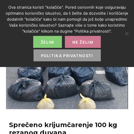
Ova stranica koristi "kolačiće". Pored osnovnih koje osiguravaju
optimalno korisničko iskustvo, da li želite da dozvolite i korišćenje
dodatnih "kolačića" kako bi nam pomogli da još bolje unapredimo
Vaše korisničko iskustvo? Saznajte više o tome kako koristimo
"kolačiće" klikom na dugme "Politika privatnosti".
ŽELIM
NE ŽELIM
POLITIKA PRIVATNOSTI
Sprečeno krijumčarenje 100 kg
rezanog duvana