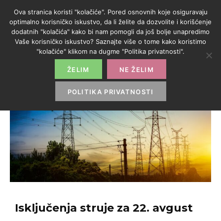
Ova stranica koristi "kolačiće". Pored osnovnih koje osiguravaju
optimalno korisničko iskustvo, da li želite da dozvolite i korišćenje
dodatnih "kolačića" kako bi nam pomogli da još bolje unapredimo
Vaše korisničko iskustvo? Saznajte više o tome kako koristimo
"kolačiće" klikom na dugme "Politika privatnosti".
ŽELIM
NE ŽELIM
POLITIKA PRIVATNOSTI
Isključenja struje za 22. avgust