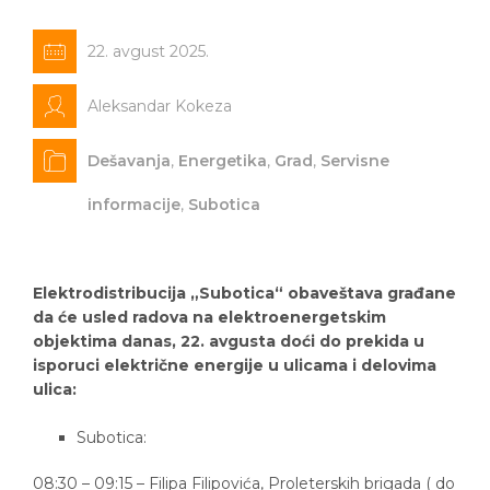
22. avgust 2025.
Aleksandar Kokeza
Dešavanja
,
Energetika
,
Grad
,
Servisne
informacije
,
Subotica
Elektrodistribucija „Subotica“ obaveštava građane
da će usled radova na elektroenergetskim
objektima danas, 22. avgusta doći do prekida u
isporuci električne energije u ulicama i delovima
ulica:
Subotica:
08:30 – 09:15 – Filipa Filipovića, Proleterskih brigada ( do