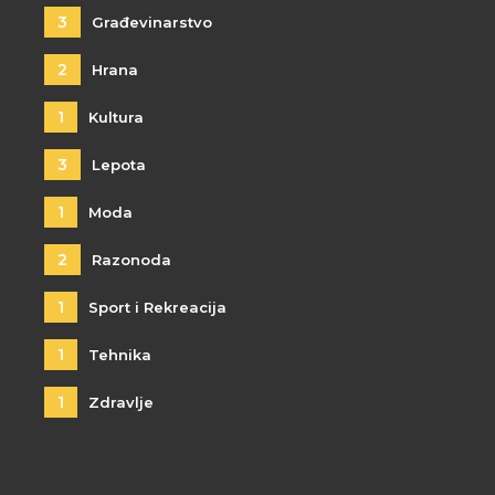
3
Građevinarstvo
2
Hrana
1
Kultura
3
Lepota
1
Moda
2
Razonoda
1
Sport i Rekreacija
1
Tehnika
1
Zdravlje