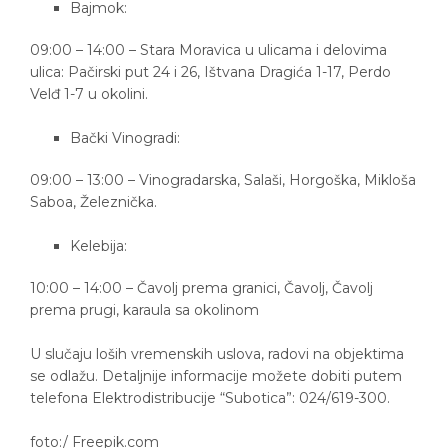
Bajmok:
09:00 – 14:00 – Stara Moravica u ulicama i delovima
ulica: Pačirski put 24 i 26, Ištvana Dragića 1-17, Perdo
Velđ 1-7 u okolini.
Bački Vinogradi:
09:00 – 13:00 – Vinogradarska, Salaši, Horgoška, Mikloša
Saboa, Železnička.
Kelebija:
10:00 – 14:00 – Čavolj prema granici, Čavolj, Čavolj
prema prugi, karaula sa okolinom
U slučaju loših vremenskih uslova, radovi na objektima
se odlažu. Detaljnije informacije možete dobiti putem
telefona Elektrodistribucije “Subotica”: 024/619-300.
foto:/ Freepik.com