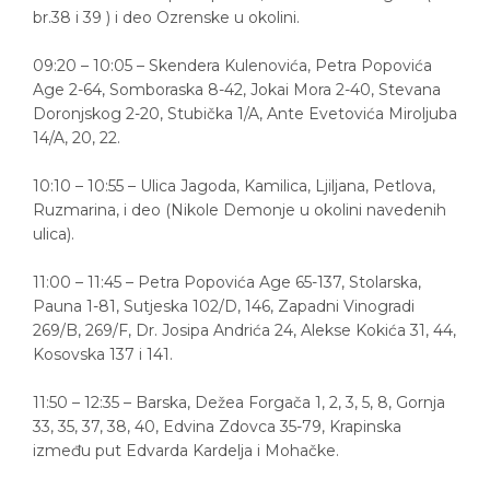
br.38 i 39 ) i deo Ozrenske u okolini.
09:20 – 10:05 – Skendera Kulenovića, Petra Popovića
Age 2-64, Somboraska 8-42, Jokai Mora 2-40, Stevana
Doronjskog 2-20, Stubička 1/A, Ante Evetovića Miroljuba
14/A, 20, 22.
10:10 – 10:55 – Ulica Jagoda, Kamilica, Ljiljana, Petlova,
Ruzmarina, i deo (Nikole Demonje u okolini navedenih
ulica).
11:00 – 11:45 – Petra Popovića Age 65-137, Stolarska,
Pauna 1-81, Sutjeska 102/D, 146, Zapadni Vinogradi
269/B, 269/F, Dr. Josipa Andrića 24, Alekse Kokića 31, 44,
Kosovska 137 i 141.
11:50 – 12:35 – Barska, Dežea Forgača 1, 2, 3, 5, 8, Gornja
33, 35, 37, 38, 40, Edvina Zdovca 35-79, Krapinska
između put Edvarda Kardelja i Mohačke.