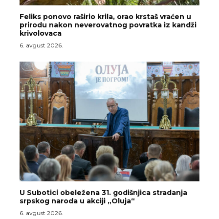
Feliks ponovo raširio krila, orao krstaš vraćen u
prirodu nakon neverovatnog povratka iz kandži
krivolovaca
6. avgust 2026.
U Subotici obeležena 31. godišnjica stradanja
srpskog naroda u akciji „Oluja“
6. avgust 2026.