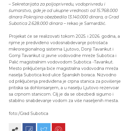
– Sekretarijata za poljoprivredu, vodoprivredu i
šumarstvo, gde je od ukupne vrednosti od 15.768.000
dinara Pokrajina obezbedila 13.140.000 dinara, a Grad
Subotica 2.628.000 dinara
– rekao je Samardžić.
Projekat će se realizovati tokom 2025. i 2026. godina, a
njime je predviđeno vodosnabdevanje potrošača
mikroregionalnog sistema Ljutovo, Donji Tavankut i
Gornji Tavankut iz javne vodovodne mreže Subotica i
Palić magistralnim vodovodom Subotica -Tavankut.
Mesto priključenja biće magistralna vodovodna mreža
naselja Subotica kod ulice Španskih boraca. Nizvodno
od priključenja predviđena je crpna stanica za povišenje
pritiska sa dohlorisanjem, a u naselju Ljutovo rezervoar
sa crpnom stanicom. Cilj je da se obezbedi sigurno i
stabilno snabdevanje vodom za više naseljenih mesta.
foto:/Grad Subotica