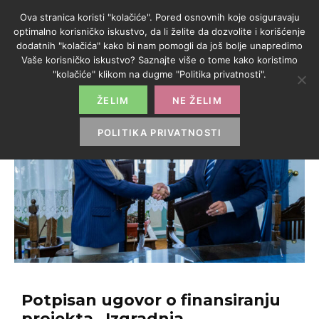
Ova stranica koristi "kolačiće". Pored osnovnih koje osiguravaju
optimalno korisničko iskustvo, da li želite da dozvolite i korišćenje
dodatnih "kolačića" kako bi nam pomogli da još bolje unapredimo
Vaše korisničko iskustvo? Saznajte više o tome kako koristimo
"kolačiće" klikom na dugme "Politika privatnosti".
ŽELIM
NE ŽELIM
POLITIKA PRIVATNOSTI
Potpisan ugovor o finansiranju
projekta „Izgradnja