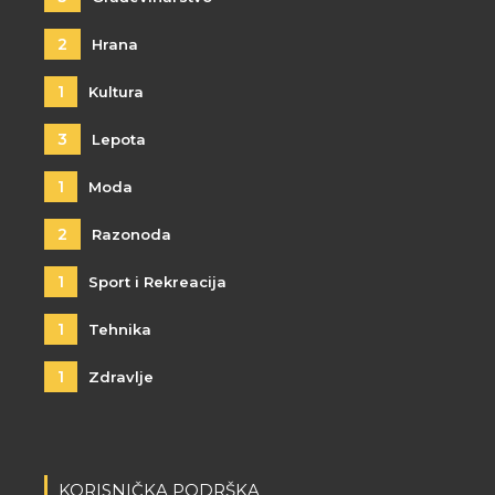
2
Hrana
1
Kultura
3
Lepota
1
Moda
2
Razonoda
1
Sport i Rekreacija
1
Tehnika
1
Zdravlje
KORISNIČKA PODRŠKA