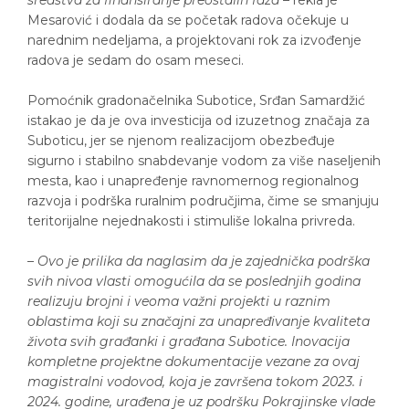
Mesarović i dodala da se početak radova očekuje u
narednim nedeljama, a projektovani rok za izvođenje
radova je sedam do osam meseci.
Pomoćnik gradonačelnika Subotice, Srđan Samardžić
istakao je da je ova investicija od izuzetnog značaja za
Suboticu, jer se njenom realizacijom obezbeđuje
sigurno i stabilno snabdevanje vodom za više naseljenih
mesta, kao i unapređenje ravnomernog regionalnog
razvoja i podrška ruralnim područjima, čime se smanjuju
teritorijalne nejednakosti i stimuliše lokalna privreda.
–
Ovo je prilika da naglasim da je zajednička podrška
svih nivoa vlasti omogućila da se poslednjih godina
realizuju brojni i veoma važni projekti u raznim
oblastima koji su značajni za unapređivanje kvaliteta
života svih građanki i građana Subotice. Inovacija
kompletne projektne dokumentacije vezane za ovaj
magistralni vodovod, koja je završena tokom 2023. i
2024. godine, urađena je uz podršku Pokrajinske vlade