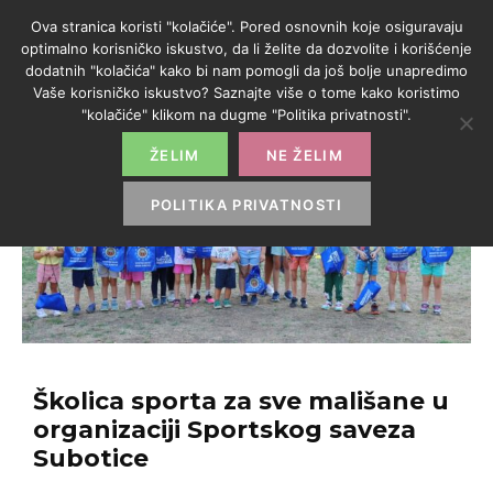
Ova stranica koristi "kolačiće". Pored osnovnih koje osiguravaju
optimalno korisničko iskustvo, da li želite da dozvolite i korišćenje
dodatnih "kolačića" kako bi nam pomogli da još bolje unapredimo
Vaše korisničko iskustvo? Saznajte više o tome kako koristimo
"kolačiće" klikom na dugme "Politika privatnosti".
ŽELIM
NE ŽELIM
POLITIKA PRIVATNOSTI
Školica sporta za sve mališane u
organizaciji Sportskog saveza
Subotice