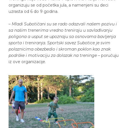
organizuju se od početka jula, a namenjeni su deci
uzrasta od 6 do 9 godina.
–
Mladi Subotičani su se rado odazvali našem pozivu i
sa našim trenerima vredno treniraju u savlađivanju
poligona a usput se upoznaju sa osnovama bavljenja
sporta i treniranja. Sportski savez Subotice je svim
polaznicima obezbedio i skroman poklon kao znak
podrške i motivaciju za dolazak na treninge
– poručuju
iz ove organizacije.