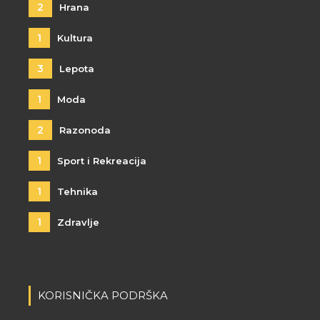
2
Hrana
1
Kultura
3
Lepota
1
Moda
2
Razonoda
1
Sport i Rekreacija
1
Tehnika
1
Zdravlje
KORISNIČKA PODRŠKA