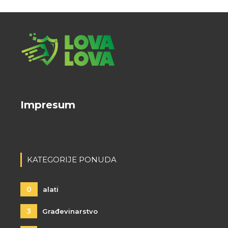
Impresum
KATEGORIJE PONUDA
0
alati
3
Građevinarstvo