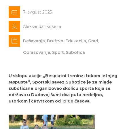
7. avgust 2025.
Aleksandar Kokeza
Dešavanja
,
Društvo
,
Edukacija
,
Grad
,
Obrazovanje
,
Sport
,
Subotica
U sklopu akcije „Besplatni treninzi tokom letnjeg
raspusta“, Sportski savez Subotice je za mlade
subotičane organizovao školicu sporta koja se
održava u Dudovoj šumi dva puta nedeljno,
utorkom i četvrtkom od 19:00 časova.