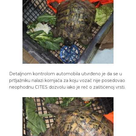
Detaljnom kontrolom automobila utvrđeno je da se u
prtljažniku nalazi kornjača za koju vozač nije posedovao
neophodnu CITES dozvolu iako je reč o zaštićenoj vrsti.