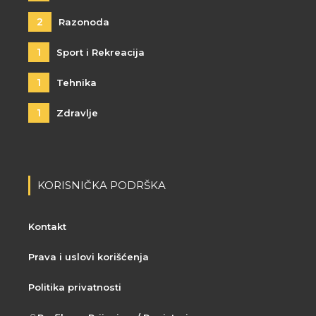
2
Razonoda
1
Sport i Rekreacija
1
Tehnika
1
Zdravlje
KORISNIČKA PODRŠKA
Kontakt
Prava i uslovi korišćenja
Politika privatnosti