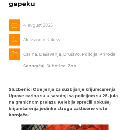
gepeku
4. avgust 2025.
Aleksandar Kokeza
Carina
,
Dešavanja
,
Društvo
,
Policija
,
Priroda
,
Saobraćaj
,
Subotica
,
Zoo
Službenici Odeljenja za suzbijanje krijumčarenja
Uprave carina su u saradnji sa policijom su 25. jula
na graničnom prelazu Kelebija sprečili pokušaj
krijumčarenja jedinke strogo zaštićene vrste
kornjače.