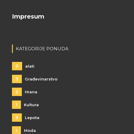
Impresum
KATEGORIJE PONUDA
0
alati
3
Građevinarstvo
2
Hrana
1
Kultura
3
Lepota
1
Moda