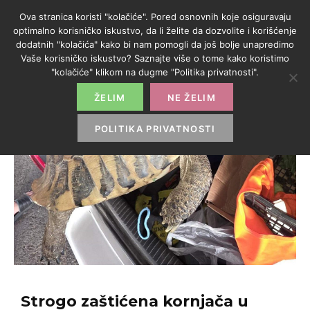
Ova stranica koristi "kolačiće". Pored osnovnih koje osiguravaju
optimalno korisničko iskustvo, da li želite da dozvolite i korišćenje
dodatnih "kolačića" kako bi nam pomogli da još bolje unapredimo
Vaše korisničko iskustvo? Saznajte više o tome kako koristimo
"kolačiće" klikom na dugme "Politika privatnosti".
ŽELIM
NE ŽELIM
POLITIKA PRIVATNOSTI
Strogo zaštićena kornjača u