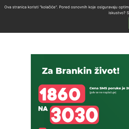
Ova stranica koristi "kolačiće". Pored osnovnih koje osiguravaju optim
iskustvo? S