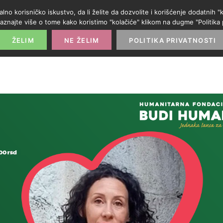
alno korisničko iskustvo, da li želite da dozvolite i korišćenje dodatnih
aznajte više o tome kako koristimo "kolačiće" klikom na dugme "Politika p
POČETNA
PROMO IZLOG
PARTNERI
KATE
ŽELIM
NE ŽELIM
POLITIKA PRIVATNOSTI