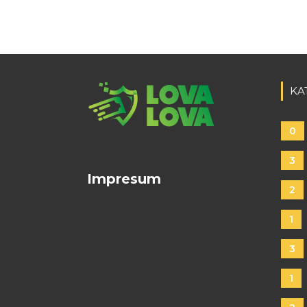
KA
0
3
Impresum
2
1
3
1