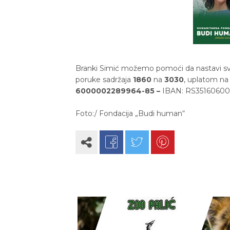
Branki Simić možemo pomoći da nastavi s
poruke sadržaja
1860
na
3030
, uplatom na 
6000002289964-85 –
IBAN: RS3516060
Foto:/ Fondacija „Budi human“