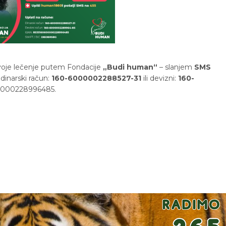
voje lečenje putem Fondacije
„Budi human“
– slanjem
SMS
dinarski račun:
160-6000002288527-31
ili devizni:
160-
0000228996485.