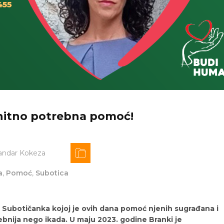
 hitno potrebna pomoć!
andar Kokeza
a
,
Pomoć
,
Subotica
 Subotičanka kojoj je ovih dana pomoć njenih sugrađana i
trebnija nego ikada. U maju 2023. godine Branki je