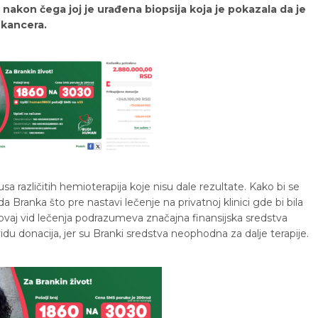
 nakon čega joj je urađena biopsija koja je pokazala da je
 kancera.
usa različitih hemioterapija koje nisu dale rezultate. Kako bi se
da Branka što pre nastavi lečenje na privatnoj klinici gde bi bila
 ovaj vid lečenja podrazumeva značajna finansijska sredstva
idu donacija, jer su Branki sredstva neophodna za dalje terapije.