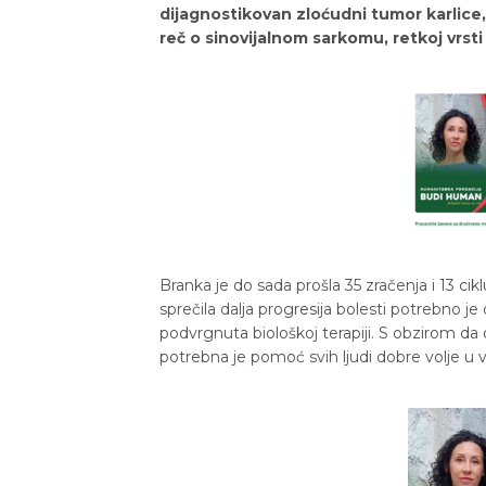
dijagnostikovan zloćudni tumor karlice,
reč o sinovijalnom sarkomu, retkoj vrsti
Branka je do sada prošla 35 zračenja i 13 cikl
sprečila dalja progresija bolesti potrebno je 
podvrgnuta biološkoj terapiji. S obzirom da
potrebna je pomoć svih ljudi dobre volje u v