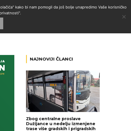
 "kolačića" kako bi nam pomogli da još bolje unapredimo Vaše korisničko
rivatnosti".
GORIJE
VESTI
RADIO
NAJNOVIJI ČLANCI
Zbog centralne proslave
Dužijance u nedelju izmenjene
trase više gradskih i prigradskih