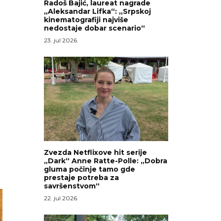
Radoš Bajić, laureat nagrade
„Aleksandar Lifka“: „Srpskoj
kinematografiji najviše
nedostaje dobar scenario“
23. jul 2026.
Zvezda Netflixove hit serije
„Dark“ Anne Ratte-Polle: „Dobra
gluma počinje tamo gde
prestaje potreba za
savršenstvom“
22. jul 2026.