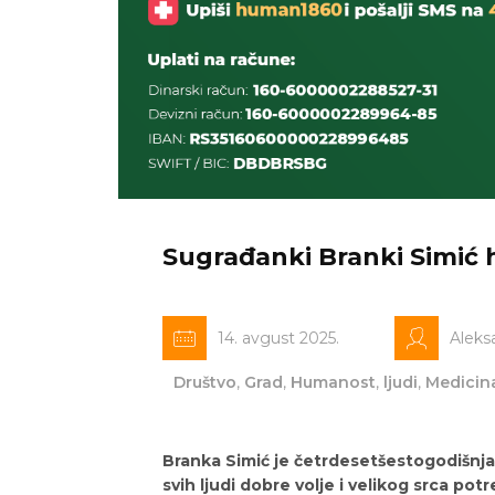
Sugrađanki Branki Simić
14. avgust 2025.
Aleks
Društvo
,
Grad
,
Humanost
,
ljudi
,
Medicin
Branka Simić je četrdesetšestogodišnja
svih ljudi dobre volje i velikog srca po