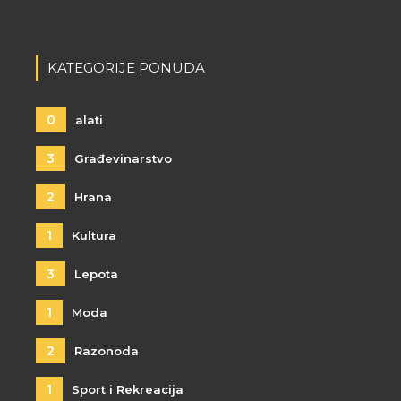
KATEGORIJE PONUDA
0
alati
3
Građevinarstvo
2
Hrana
1
Kultura
3
Lepota
1
Moda
2
Razonoda
1
Sport i Rekreacija