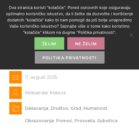
Ova stranica koristi "kolačiće". Pored osnovnih koje osiguravaju
optimalno korisničko iskustvo, da li želite da dozvolite i korišćenje
dodatnih "kolačića" kako bi nam pomogli da još bolje unapredimo
Vaše korisničko iskustvo? Saznajte više o tome kako koristimo
"kolačiće" klikom na dugme "Politika privatnosti".
ŽELIM
NE ŽELIM
U akciji Crvenog krsta prikupljen
školski pribor za 53 đaka
POLITIKA PRIVATNOSTI
11. avgust 2025.
Aleksandar Kokeza
Dešavanja
,
Društvo
,
Grad
,
Humanost
,
Obrazovanje
,
Pomoć
,
Prosveta
,
Subotica