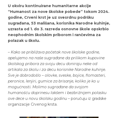
U okviru kontinuirane humanitarne akcije
“Humanost za nove školske pobede” tokom 2024.
godine, Crveni krst je uz svesrdnu podršku
sugrađana, 53 mališana, korisnika Narodne kuhinje,
uzrasta od 1. do 3. razreda osnovne škole opskrbio
neophodnim školskim priborom i rančevima za
polazak u školu.
– Kako se približava početak nove školske godine,
apelujemo na naše sugrađane da prilikom kupovine
školskog pribora za svoju decu doniraju neke od
artikala za školu i za decu korisnike Narodne kuhinje.
Sve je dobrodošlo – olovke, sveske, bojice, flomasteri,
peronice, lenjiri, gumice za brisanje, koliko je ko u
mogućnosti. Molimo sugrađane da svojom
humanošću doprinesu lakšem i bezbrižnijem polasku
ove dece u novu školsku godinu
– poručuju iz gradske
organizacije Crvenog krsta.