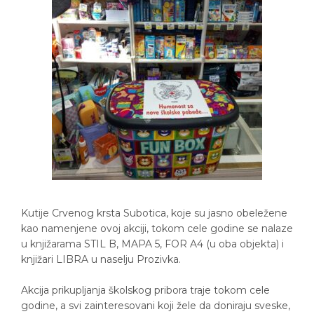
Kutije Crvenog krsta Subotica, koje su jasno obeležene
kao namenjene ovoj akciji, tokom cele godine se nalaze
u knjižarama STIL B, MAPA 5, FOR A4 (u oba objekta) i
knjižari LIBRA u naselju Prozivka.
Akcija prikupljanja školskog pribora traje tokom cele
godine, a svi zainteresovani koji žele da doniraju sveske,