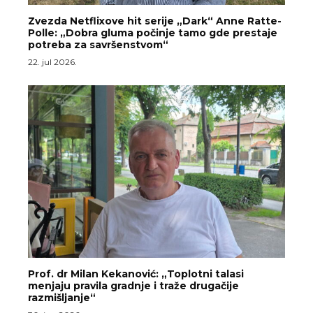
Zvezda Netflixove hit serije „Dark“ Anne Ratte-
Polle: „Dobra gluma počinje tamo gde prestaje
potreba za savršenstvom“
22. jul 2026.
Prof. dr Milan Kekanović: „Toplotni talasi
menjaju pravila gradnje i traže drugačije
razmišljanje“