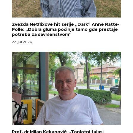
Zvezda Netflixove hit serije „Dark“ Anne Ratte-
Polle: „Dobra gluma počinje tamo gde prestaje
potreba za savršenstvom“
22. jul 2026.
Prof. dr Milan Kekanović: „Toplotni talasi