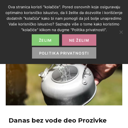
Ova stranica koristi "kolačiće". Pored osnovnih koje osiguravaju
optimalno korisničko iskustvo, da li želite da dozvolite i korišćenje
dodatnih "kolačića" kako bi nam pomogli da još bolje unapredimo
Vaše korisničko iskustvo? Saznajte više o tome kako koristimo
"kolačiće" klikom na dugme "Politika privatnosti".
ŽELIM
NE ŽELIM
POLITIKA PRIVATNOSTI
Danas bez vode deo Prozivke