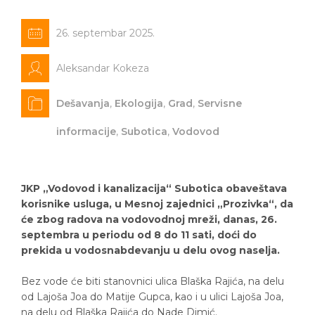
26. septembar 2025.
Aleksandar Kokeza
Dešavanja
,
Ekologija
,
Grad
,
Servisne
informacije
,
Subotica
,
Vodovod
JKP „Vodovod i kanalizacija“ Subotica obaveštava
korisnike usluga, u Mesnoj zajednici „Prozivka“, da
će zbog radova na vodovodnoj mreži, danas, 26.
septembra u periodu od 8 do 11 sati, doći do
prekida u vodosnabdevanju u delu ovog naselja.
Bez vode će biti stanovnici ulica Blaška Rajića, na delu
od Lajoša Joa do Matije Gupca, kao i u ulici Lajoša Joa,
na delu od Blaška Rajića do Nade Dimić.