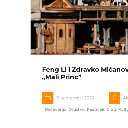
Feng Li i Zdravko Mićanov
„Mali Princ”
8. septembar 2025.
Al
Dešavanja
,
Društvo
,
Festivali
,
Grad
,
Kult