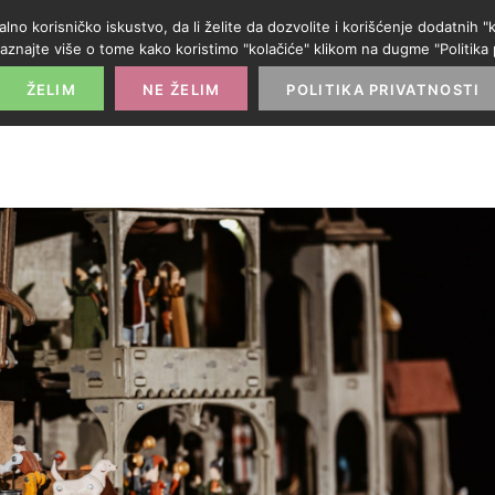
alno korisničko iskustvo, da li želite da dozvolite i korišćenje dodatnih
aznajte više o tome kako koristimo "kolačiće" klikom na dugme "Politika p
POČETNA
PROMO IZLOG
PARTNERI
KATE
ŽELIM
NE ŽELIM
POLITIKA PRIVATNOSTI