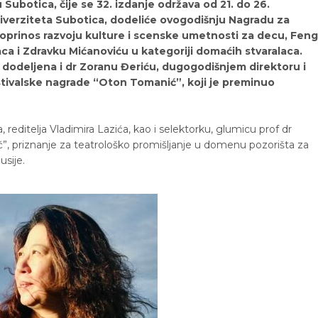
Subotica, čije se 32. izdanje održava od 21. do 26.
iverziteta Subotica, dodeliće ovogodišnju Nagradu za
 doprinos razvoju kulture i scenske umetnosti za decu, Feng
alaca i Zdravku Mićanoviću u kategoriji domaćih stvaralaca.
 dodeljena i dr Zoranu Đeriću, dugogodišnjem direktoru i
estivalske nagrade “Oton Tomanić”, koji je preminuo
 reditelja Vladimira Lazića, kao i selektorku, glumicu prof dr
, priznanje za teatrološko promišljanje u domenu pozorišta za
usije.