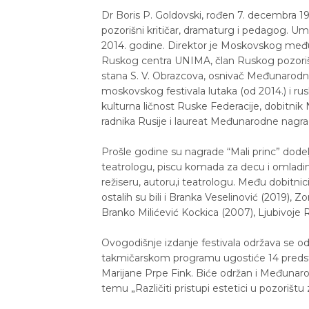
Dr Boris P. Goldovski, rođen 7. decembra 194
pozorišni kritičar, dramaturg i pedagog. U
2014. godine. Direktor je Moskovskog međun
Ruskog centra UNIMA, član Ruskog pozori
stana S. V. Obrazcova, osnivač Međunarodn
moskovskog festivala lutaka (od 2014.) i r
kulturna ličnost Ruske Federacije, dobitni
radnika Rusije i laureat Međunarodne nagra
Prošle godine su nagrade “Mali princ” dodel
teatrologu, piscu komada za decu i omladinu
režiseru, autoru,i teatrologu. Među dobitni
ostalih su bili i Branka Veselinović (2019), Z
Branko Milićević Kockica (2007), Ljubivoje 
Ovogodišnje izdanje festivala održava se od
takmičarskom programu ugostiće 14 predstav
Marijane Prpe Fink. Biće održan i Međunaro
temu „Različiti pristupi estetici u pozorištu