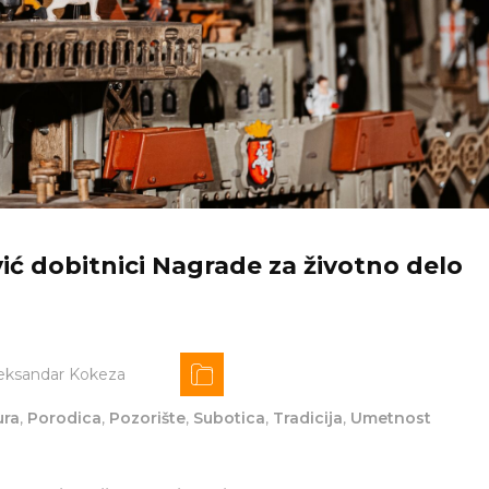
ić dobitnici Nagrade za životno delo
eksandar Kokeza
ura
,
Porodica
,
Pozorište
,
Subotica
,
Tradicija
,
Umetnost