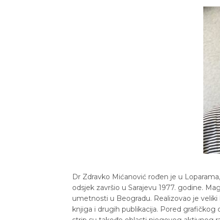
Dr Zdravko Mićanović rođen je u Loparama, 
odsjek završio u Sarajevu 1977. godine. Mag
umetnosti u Beogradu. Realizovao je veliki 
knjiga i drugih publikacija. Pored grafičkog di
strip su takođe oblasti njegovog aktivnog ra