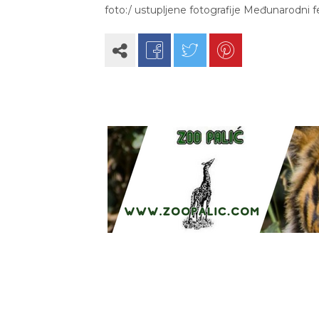
foto:/ ustupljene fotografije Međunarodni f