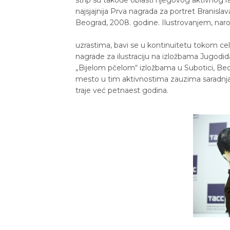
najsjajnija Prva nagrada za portret Branisl
Beograd, 2008. godine. Ilustrovanjem, nar
uzrastima, bavi se u kontinuitetu tokom ce
nagrade za ilustraciju na izložbama Jugodi
„Bijelom pčelom“ izložbama u Subotici, Beogr
mesto u tim aktivnostima zauzima saradnja
traje već petnaest godina.