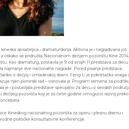
ineska spisateljica i dramaturškinja. Aktivna je i nagrađivana još
, a otkako se pridružila Nacionalnom dečijem pozorištu Kine 2014
štu. Kao dramaturg, postavila je 9 od svojih 11 predstava za decu 
ila najmanje dve nacionalne nagrade. Pored pisanja predstava,
e članke o dečjoj i omladinskoj drami. Feng Li je pokretačka snaga 
kazuje njen pionirski rad – osnovala je Program semena za podršk
la je i postavljala predstave specijalno za decu iz seoskih područj
 dečijeg pozorišta koji je za četiri godine omogućio razvoj preko
koncepata.
nice Kineskog nacionalnog pozorišta za operu i plesnu dramu i
rodne političke konsultativne konferencije.