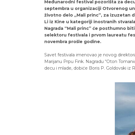
Međunarodni festival pozorišta za decu 
septembra u organizaciji Otvorenog un
životno delo „Mali princ”, za izuzetan
Li iz Kine u kategoriji inostranih stvar
Nagrada “Mali princ” će posthumno biti
selektoru festivala i prvom laureatu f
novembra prošle godine.
Savet festivala imenovao je novog direktora,
Marijanu Prpu Fink. Nagradu “Oton Tomanić”
decu i mlade, dobiće Boris P. Goldovski iz R