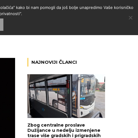
 "kolačića" kako bi nam pomogli da još bolje unapredimo Vaše korisničko
rivatnosti".
GORIJE
VESTI
RADIO
NAJNOVIJI ČLANCI
Zbog centralne proslave
Dužijance u nedelju izmenjene
trase više gradskih i prigradskih