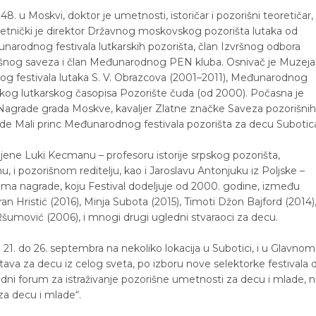
8. u Moskvi, doktor je umetnosti, istoričar i pozorišni teoretičar,
metnički je direktor Državnog moskovskog pozorišta lutaka od
arodnog festivala lutkarskih pozorišta, član Izvršnog odbora
šnog saveza i član Međunarodnog PEN kluba. Osnivač je Muzeja
og festivala lutaka S. V. Obrazcova (2001–2011), Međunarodnog
uskog lutkarskog časopisa Pozorište čuda (od 2000). Počasna je
k Nagrade grada Moskve, kavaljer Zlatne značke Saveza pozorišnih
de Mali princ Međunarodnog festivala pozorišta za decu Subotic
jene Luki Kecmanu – profesoru istorije srpskog pozorišta,
, i pozorišnom reditelju, kao i Jaroslavu Antonjuku iz Poljske –
cima nagrade, koju Festival dodeljuje od 2000. godine, između
oran Hristić (2016), Minja Subota (2015), Timoti Džon Bajford (2014)
Ršumović (2006), i mnogi drugi ugledni stvaraoci za decu.
 21. do 26. septembra na nekoliko lokacija u Subotici, i u Glavnom
a za decu iz celog sveta, po izboru nove selektorke festivala d
dni forum za istraživanje pozorišne umetnosti za decu i mlade, n
 za decu i mlade“.