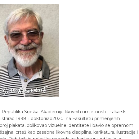
Republika Srpska. Akademiju likovnih umjetnosti – slikarski
istrirao 1998. i doktorirao2020. na Fakultetu primenjenih
broj plakata, oblikovao vizuelne identitete i bavio se opremom
zajna, crtež kao zasebna likovna disciplina, karikatura, ilustracija i
da. Dobitnik je nekoliko nagrada za karikaturu od kojih je