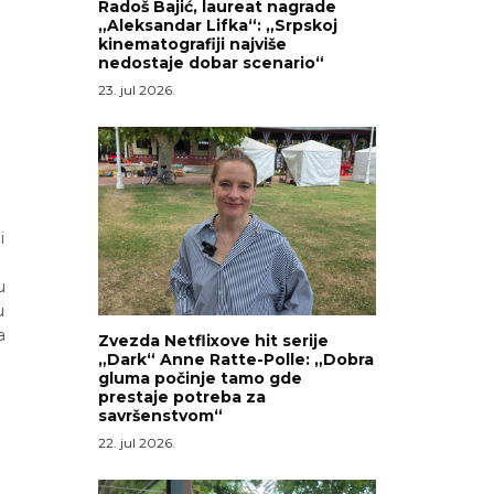
Radoš Bajić, laureat nagrade
„Aleksandar Lifka“: „Srpskoj
kinematografiji najviše
nedostaje dobar scenario“
23. jul 2026.
.
i
u
u
a
Zvezda Netflixove hit serije
„Dark“ Anne Ratte-Polle: „Dobra
gluma počinje tamo gde
prestaje potreba za
savršenstvom“
22. jul 2026.