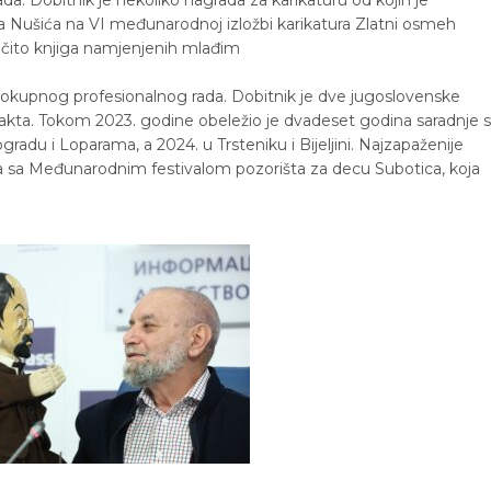
ava Nušića na VI međunarodnoj izložbi karikatura Zlatni osmeh
očito knjiga namjenjenih mlađim
lokupnog profesionalnog rada. Dobitnik je dve jugoslovenske
dakta. Tokom 2023. godine obeležio je dvadeset godina saradnje 
adu i Loparama, a 2024. u Trsteniku i Bijeljini. Najzapaženije
 sa Međunarodnim festivalom pozorišta za decu Subotica, koja