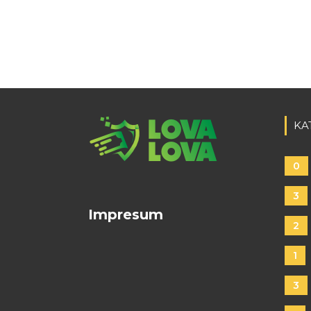
KA
0
3
Impresum
2
1
3