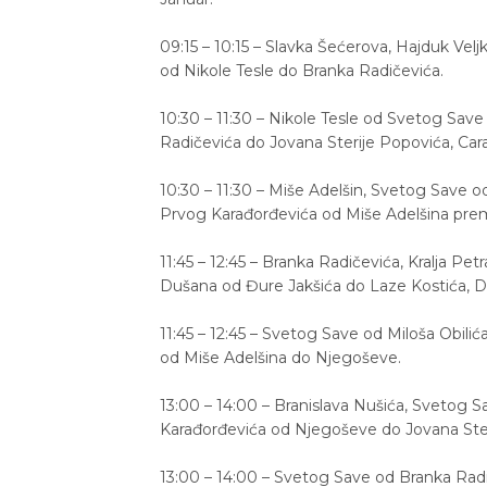
09:15 – 10:15 – Slavka Šećerova, Hajduk Ve
od Nikole Tesle do Branka Radičevića.
10:30 – 11:30 – Nikole Tesle od Svetog Save
Radičevića do Jovana Sterije Popovića, Car
10:30 – 11:30 – Miše Adelšin, Svetog Save od
Prvog Karađorđevića od Miše Adelšina prema
11:45 – 12:45 – Branka Radičevića, Kralja Pe
Dušana od Đure Jakšića do Laze Kostića, Do
11:45 – 12:45 – Svetog Save od Miloša Obili
od Miše Adelšina do Njegoševe.
13:00 – 14:00 – Branislava Nušića, Svetog 
Karađorđevića od Njegoševe do Jovana Ster
13:00 – 14:00 – Svetog Save od Branka Radi