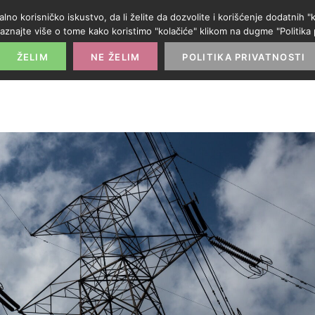
alno korisničko iskustvo, da li želite da dozvolite i korišćenje dodatnih
aznajte više o tome kako koristimo "kolačiće" klikom na dugme "Politika p
POČETNA
PROMO IZLOG
PARTNERI
KATE
ŽELIM
NE ŽELIM
POLITIKA PRIVATNOSTI