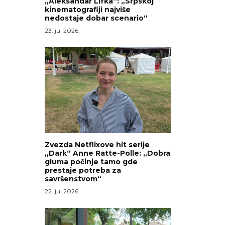
„Aleksandar Lifka“: „Srpskoj
kinematografiji najviše
nedostaje dobar scenario“
e
23. jul 2026.
Zvezda Netflixove hit serije
„Dark“ Anne Ratte-Polle: „Dobra
gluma počinje tamo gde
prestaje potreba za
savršenstvom“
22. jul 2026.