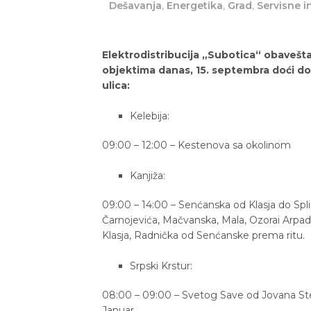
Dešavanja
,
Energetika
,
Grad
,
Servisne i
Elektrodistribucija „Subotica“ obaveš
objektima danas, 15. septembra doći do 
ulica:
Kelebija:
09:00 – 12:00 – Kestenova sa okolinom
Kanjiža:
09:00 – 14:00 – Senćanska od Klasja do Spli
Čarnojevića, Mačvanska, Mala, Ozorai Arpa
Klasja, Radnička od Senćanske prema ritu.
Srpski Krstur:
08:00 – 09:00 – Svetog Save od Jovana Ster
Januar.