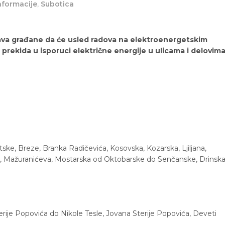
nformacije
,
Subotica
tava građane da će usled radova na elektroenergetskim
prekida u isporuci električne energije u ulicama i delovim
tske, Breze, Branka Radičevića, Kosovska, Kozarska, Ljiljana,
d, Mažuranićeva, Mostarska od Oktobarske do Senčanske, Drinska
ije Popovića do Nikole Tesle, Jovana Sterije Popovića, Deveti