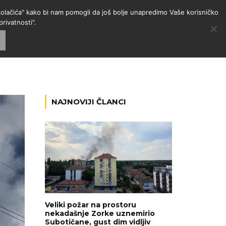
 "kolačića" kako bi nam pomogli da još bolje unapredimo Vaše korisničko
rivatnosti".
GORIJE
VESTI
RADIO
NAJNOVIJI ČLANCI
Veliki požar na prostoru
nekadašnje Zorke uznemirio
Subotičane, gust dim vidljiv