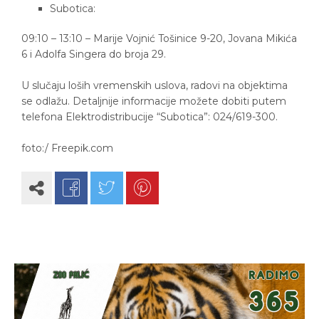
Subotica:
09:10 – 13:10 – Marije Vojnić Tošinice 9-20, Jovana Mikića
6 i Adolfa Singera do broja 29.
U slučaju loših vremenskih uslova, radovi na objektima
se odlažu. Detaljnije informacije možete dobiti putem
telefona Elektrodistribucije “Subotica”: 024/619-300.
foto:/ Freepik.com