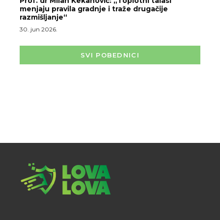
Prof. dr Milan Kekanović: „Toplotni talasi
menjaju pravila gradnje i traže drugačije
razmišljanje“
30. jun 2026.
SVI POBEDNICI