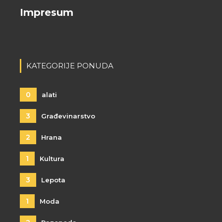
Impresum
KATEGORIJE PONUDA
0
alati
3
Građevinarstvo
2
Hrana
1
Kultura
3
Lepota
1
Moda