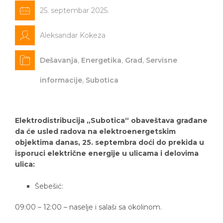
25. septembar 2025.
Aleksandar Kokeza
Dešavanja
,
Energetika
,
Grad
,
Servisne
informacije
,
Subotica
Elektrodistribucija „Subotica“ obaveštava građane
da će usled radova na elektroenergetskim
objektima danas, 25. septembra doći do prekida u
isporuci električne energije u ulicama i delovima
ulica:
Šebešić:
09:00 – 12:00 – naselje i salaši sa okolinom.