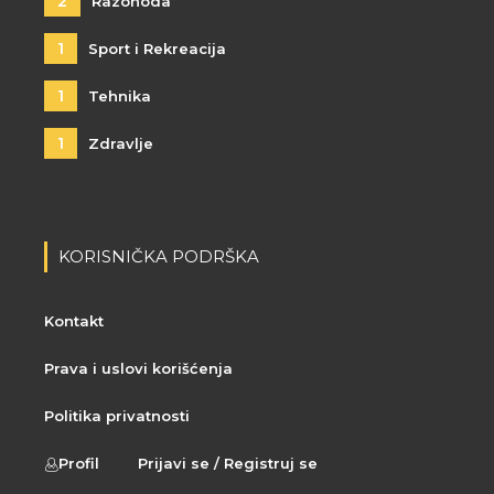
2
Razonoda
1
Sport i Rekreacija
1
Tehnika
1
Zdravlje
KORISNIČKA PODRŠKA
Kontakt
Prava i uslovi korišćenja
Politika privatnosti
Profil
Prijavi se / Registruj se