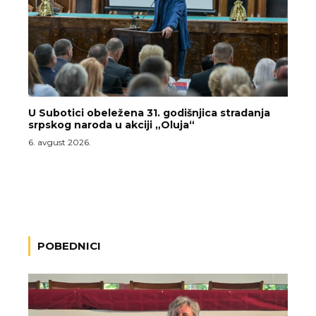
U Subotici obeležena 31. godišnjica stradanja
srpskog naroda u akciji „Oluja“
6. avgust 2026.
POBEDNICI