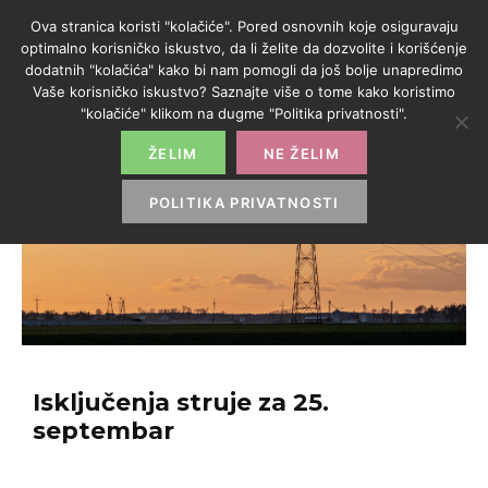
Ova stranica koristi "kolačiće". Pored osnovnih koje osiguravaju
optimalno korisničko iskustvo, da li želite da dozvolite i korišćenje
dodatnih "kolačića" kako bi nam pomogli da još bolje unapredimo
Vaše korisničko iskustvo? Saznajte više o tome kako koristimo
"kolačiće" klikom na dugme "Politika privatnosti".
ŽELIM
NE ŽELIM
POLITIKA PRIVATNOSTI
Isključenja struje za 25.
septembar