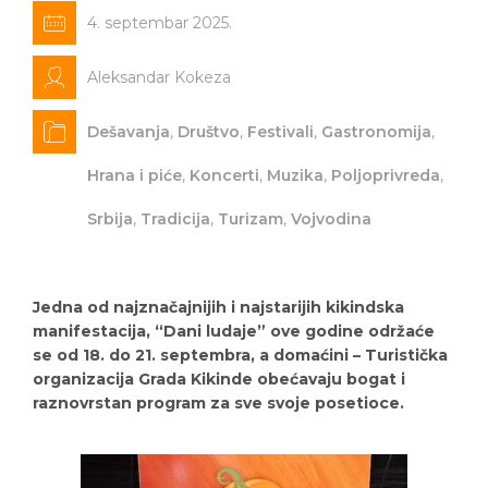
4. septembar 2025.
Aleksandar Kokeza
Dešavanja
,
Društvo
,
Festivali
,
Gastronomija
,
Hrana i piće
,
Koncerti
,
Muzika
,
Poljoprivreda
,
Srbija
,
Tradicija
,
Turizam
,
Vojvodina
Jedna od najznačajnijih i najstarijih kikindska
manifestacija, “Dani ludaje” ove godine održaće
se od 18. do 21. septembra, a domaćini – Turistička
organizacija Grada Kikinde obećavaju bogat i
raznovrstan program za sve svoje posetioce.