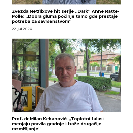
Zvezda Netflixove hit serije „Dark“ Anne Ratte-
Polle: „Dobra gluma počinje tamo gde prestaje
potreba za savršenstvom“
22. jul 2026.
Prof. dr Milan Kekanović: „Toplotni talasi
menjaju pravila gradnje i traže drugačije
razmišljanje“