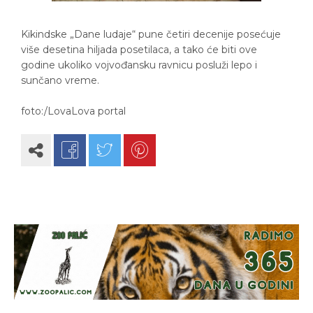
Kikindske „Dane ludaje“ pune četiri decenije posećuje
više desetina hiljada posetilaca, a tako će biti ove
godine ukoliko vojvođansku ravnicu posluži lepo i
sunčano vreme.
foto:/LovaLova portal