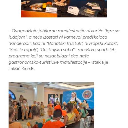
–
Ovogodišnju jubilarnu manifestaciju otvoriće “Igre sa
ludajom”, a neće izostati ni karneval predškolaca
“Kinderbal”, kao ni “Banatski fruštuk”, “Evropski kutak”,
“Seoski rogalj”, “Gostinjska soba” i mnoštvo sportskih
programa koji su nezaobilazni deo naše
gastronomsko-turističke manifestacije
– istakla je
Jakšić Kiurski.