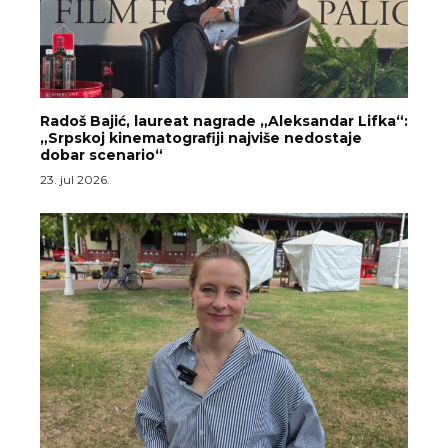
Radoš Bajić, laureat nagrade „Aleksandar Lifka“:
„Srpskoj kinematografiji najviše nedostaje
dobar scenario“
23. jul 2026.