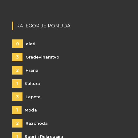
KATEGORIJE PONUDA
0
alati
3
Građevinarstvo
2
Hrana
1
Kultura
3
Lepota
1
Moda
2
Razonoda
1
Sport i Rekreacija