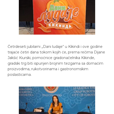
Četrdeseti jubilarni „Dani ludaje“ u Kikindi i ove godine
trajaće četiri dana tokom kojih će, prema rečima Dijane
Jakšić Kiurski, pomoćnice gradonačelnika Kikinde,
gradski trg biti ispunjen brojnim tezgama sa domaćim
proizvodima, rukotvorinama i gastronomskim
poslasticama.