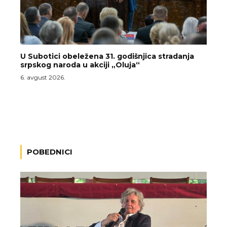
U Subotici obeležena 31. godišnjica stradanja
srpskog naroda u akciji „Oluja“
6. avgust 2026.
POBEDNICI