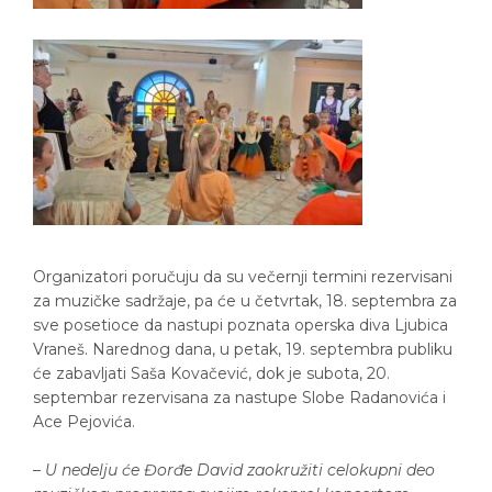
Organizatori poručuju da su večernji termini rezervisani
za muzičke sadržaje, pa će u četvrtak, 18. septembra za
sve posetioce da nastupi poznata operska diva Ljubica
Vraneš. Narednog dana, u petak, 19. septembra publiku
će zabavljati Saša Kovačević, dok je subota, 20.
septembar rezervisana za nastupe Slobe Radanovića i
Ace Pejovića.
– U nedelju će Đorđe David zaokružiti celokupni deo