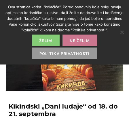
Ova stranica koristi "kolačiće". Pored osnovnih koje osiguravaju
optimalno korisničko iskustvo, da li želite da dozvolite i korišćenje
dodatnih "kolačića" kako bi nam pomogli da još bolje unapredimo
Vaše korisničko iskustvo? Saznajte više o tome kako koristimo
"kolačiće" klikom na dugme "Politika privatnosti".
ŽELIM
NE ŽELIM
POLITIKA PRIVATNOSTI
Kikindski „Dani ludaje“ od 18. do
21. septembra