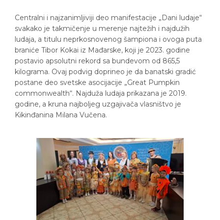
Centralni i najzanimljiviji deo manifestacije „Dani ludaje“
svakako je takmičenje u merenje najtežih i najdužih
ludaja, a titulu neprkosnovenog šampiona i ovoga puta
braniće Tibor Kokai iz Mađarske, koji je 2023. godine
postavio apsolutni rekord sa bundevom od 865,5
kilograma. Ovaj podvig doprineo je da banatski gradić
postane deo svetske asocijacije „Great Pumpkin
commonwealth“. Najduža ludaja prikazana je 2019.
godine, a kruna najboljeg uzgajivača vlasništvo je
Kikinđanina Milana Vučena.