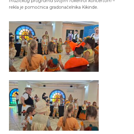
muzičkog programa svojim rokenrol koncertom
–
rekla je pomoćnica gradonačelnika Kikinde.