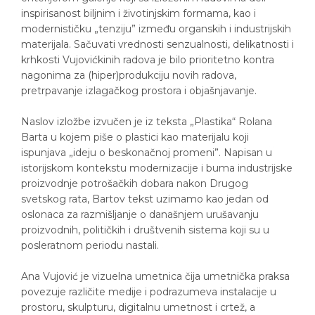
inspirisanost biljnim i životinjskim formama, kao i
modernističku „tenziju” između organskih i industrijskih
materijala. Sačuvati vrednosti senzualnosti, delikatnosti i
krhkosti Vujovićkinih radova je bilo prioritetno kontra
nagonima za (hiper)produkciju novih radova,
pretrpavanje izlagačkog prostora i objašnjavanje.
Naslov izložbe izvučen je iz teksta „Plastika“ Rolana
Barta u kojem piše o plastici kao materijalu koji
ispunjava „ideju o beskonačnoj promeni”. Napisan u
istorijskom kontekstu modernizacije i buma industrijske
proizvodnje potrošačkih dobara nakon Drugog
svetskog rata, Bartov tekst uzimamo kao jedan od
oslonaca za razmišljanje o današnjem urušavanju
proizvodnih, političkih i društvenih sistema koji su u
posleratnom periodu nastali.
Ana Vujović je vizuelna umetnica čija umetnička praksa
povezuje različite medije i podrazumeva instalacije u
prostoru, skulpturu, digitalnu umetnost i crtež, a