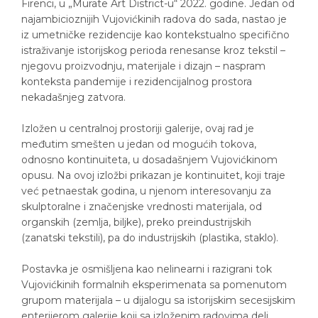
Firenci, u „Murate Art District-u“ 2022. godine. Jedan od
najambicioznijih Vujovićkinih radova do sada, nastao je
iz umetničke rezidencije kao kontekstualno specifično
istraživanje istorijskog perioda renesanse kroz tekstil –
njegovu proizvodnju, materijale i dizajn – naspram
konteksta pandemije i rezidencijalnog prostora
nekadašnjeg zatvora.
Izložen u centralnoj prostoriji galerije, ovaj rad je
međutim smešten u jedan od mogućih tokova,
odnosno kontinuiteta, u dosadašnjem Vujovićkinom
opusu. Na ovoj izložbi prikazan je kontinuitet, koji traje
već petnaestak godina, u njenom interesovanju za
skulptoralne i značenjske vrednosti materijala, od
organskih (zemlja, biljke), preko preindustrijskih
(zanatski tekstili), pa do industrijskih (plastika, staklo).
Postavka je osmišljena kao nelinearni i razigrani tok
Vujovićkinih formalnih eksperimenata sa pomenutom
grupom materijala – u dijalogu sa istorijskim secesijskim
enterijerom galerije koji sa izloženim radovima deli