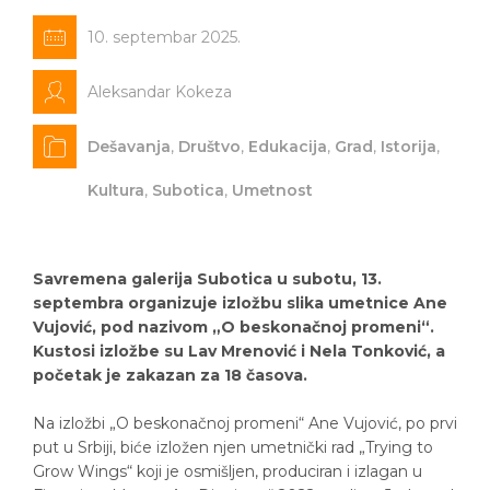
10. septembar 2025.
Aleksandar Kokeza
Dešavanja
,
Društvo
,
Edukacija
,
Grad
,
Istorija
,
Kultura
,
Subotica
,
Umetnost
Savremena galerija Subotica u subotu, 13.
septembra organizuje izložbu slika umetnice Ane
Vujović, pod nazivom „O beskonačnoj promeni“.
Kustosi izložbe su Lav Mrenović i Nela Tonković, a
početak je zakazan za 18 časova.
Na izložbi „O beskonačnoj promeni“ Ane Vujović, po prvi
put u Srbiji, biće izložen njen umetnički rad „Trying to
Grow Wings“ koji je osmišljen, produciran i izlagan u