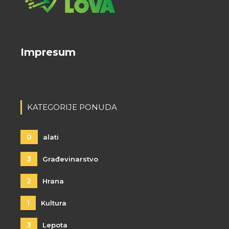
Impresum
KATEGORIJE PONUDA
0
alati
3
Građevinarstvo
2
Hrana
1
Kultura
3
Lepota