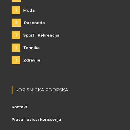
1
Moda
2
Razonoda
1
Sport i Rekreacija
1
Tehnika
1
Zdravlje
KORISNIČKA PODRŠKA
Kontakt
Prava i uslovi korišćenja