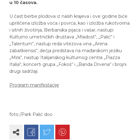
u 10 časova.
U čast berbe plodova iz naših krajeva i ove godine biće
upriličena izložba voća i povrća, kao i izložba rukotvorina
i sitnih životinja, Berbanska pijaca i vašar, nastupi
Kulturno umetničkih društava „Mladost“, „Palić“ i
„Talentum“, nastup reda vitezova vina „Arena
zabatkiensis“, dečja predstava na mađarskom jeziku
„Mira“, nastup Italijanskog kulturnog centra „Piazza
Italia“, koncerti grupa „Fokoš“ i „Banda Drvena“ i brojni
drugi sadržaji.
Program manifestacije
foto:/Park Palić doo