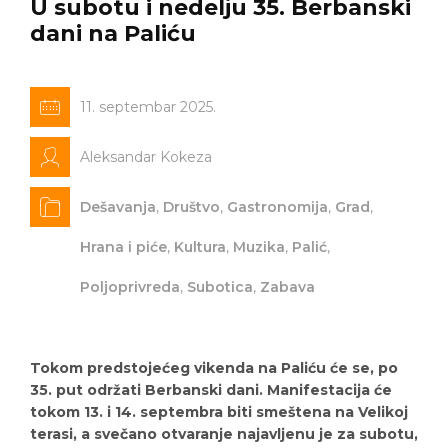
U subotu i nedelju 35. Berbanski
dani na Paliću
11. septembar 2025.
Aleksandar Kokeza
Dešavanja
,
Društvo
,
Gastronomija
,
Grad
,
Hrana i piće
,
Kultura
,
Muzika
,
Palić
,
Poljoprivreda
,
Subotica
,
Zabava
Tokom predstojećeg vikenda na Paliću će se, po
35. put održati Berbanski dani. Manifestacija će
tokom 13. i 14. septembra biti smeštena na Velikoj
terasi, a svečano otvaranje najavljenu je za subotu,