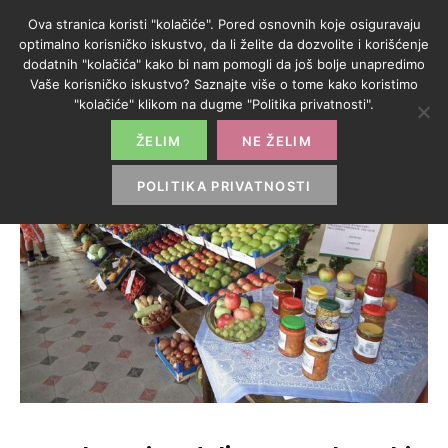
Ova stranica koristi "kolačiće". Pored osnovnih koje osiguravaju
optimalno korisničko iskustvo, da li želite da dozvolite i korišćenje
dodatnih "kolačića" kako bi nam pomogli da još bolje unapredimo
Vaše korisničko iskustvo? Saznajte više o tome kako koristimo
"kolačiće" klikom na dugme "Politika privatnosti".
ŽELIM
NE ŽELIM
POLITIKA PRIVATNOSTI