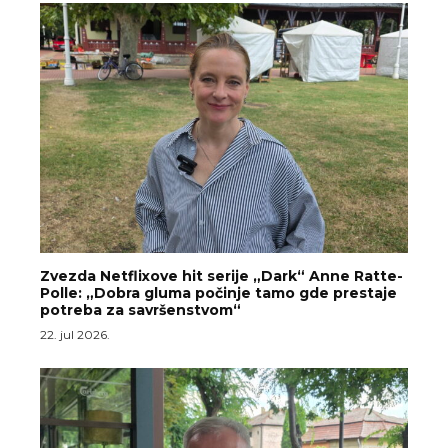
Zvezda Netflixove hit serije „Dark“ Anne Ratte-
Polle: „Dobra gluma počinje tamo gde prestaje
potreba za savršenstvom“
22. jul 2026.