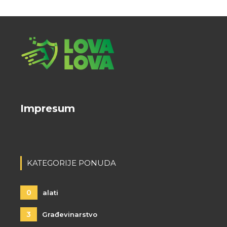
Impresum
KATEGORIJE PONUDA
0
alati
3
Građevinarstvo