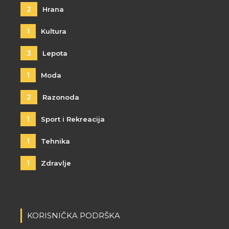
2
Hrana
1
Kultura
3
Lepota
1
Moda
2
Razonoda
1
Sport i Rekreacija
1
Tehnika
1
Zdravlje
KORISNIČKA PODRŠKA