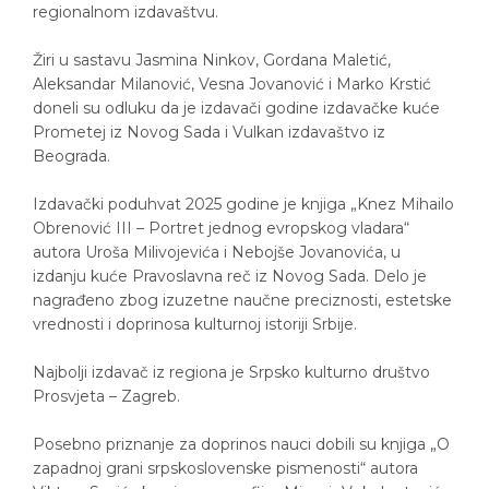
regionalnom izdavaštvu.
Žiri u sastavu Jasmina Ninkov, Gordana Maletić,
Aleksandar Milanović, Vesna Jovanović i Marko Krstić
doneli su odluku da je izdavači godine izdavačke kuće
Prometej iz Novog Sada i Vulkan izdavaštvo iz
Beograda.
Izdavački poduhvat 2025 godine je knjiga „Knez Mihailo
Obrenović III – Portret jednog evropskog vladara“
autora Uroša Milivojevića i Nebojše Jovanovića, u
izdanju kuće Pravoslavna reč iz Novog Sada. Delo je
nagrađeno zbog izuzetne naučne preciznosti, estetske
vrednosti i doprinosa kulturnoj istoriji Srbije.
Najbolji izdavač iz regiona je Srpsko kulturno društvo
Prosvjeta – Zagreb.
Posebno priznanje za doprinos nauci dobili su knjiga „O
zapadnoj grani srpskoslovenske pismenosti“ autora