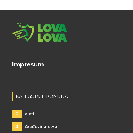
Impresum
KATEGORIJE PONUDA
0
alati
3
Građevinarstvo