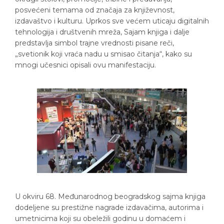
posvećeni temama od značaja za književnost,
izdavaštvo i kulturu. Uprkos sve većem uticaju digitalnih
tehnologija i društvenih mreža, Sajam knjiga i dalje
predstavlja simbol trajne vrednosti pisane reči,
„svetionik koji vraća nadu u smisao čitanja“, kako su
mnogi učesnici opisali ovu manifestaciju.
U okviru 68. Međunarodnog beogradskog sajma knjiga
dodeljene su prestižne nagrade izdavačima, autorima i
umetnicima koji su obeležili godinu u domaćem i