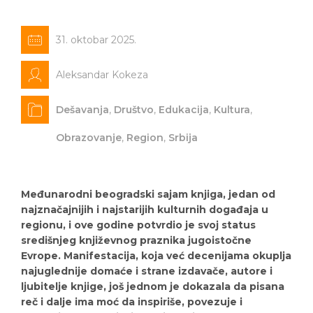
31. oktobar 2025.
Aleksandar Kokeza
Dešavanja
,
Društvo
,
Edukacija
,
Kultura
,
Obrazovanje
,
Region
,
Srbija
Međunarodni beogradski sajam knjiga, jedan od
najznačajnijih i najstarijih kulturnih događaja u
regionu, i ove godine potvrdio je svoj status
središnjeg književnog praznika jugoistočne
Evrope. Manifestacija, koja već decenijama okuplja
najuglednije domaće i strane izdavače, autore i
ljubitelje knjige, još jednom je dokazala da pisana
reč i dalje ima moć da inspiriše, povezuje i