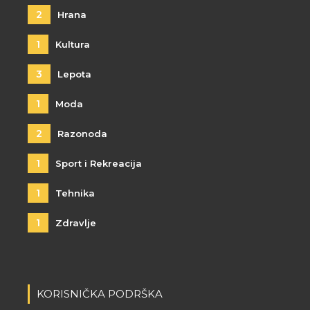
2
Hrana
1
Kultura
3
Lepota
1
Moda
2
Razonoda
1
Sport i Rekreacija
1
Tehnika
1
Zdravlje
KORISNIČKA PODRŠKA