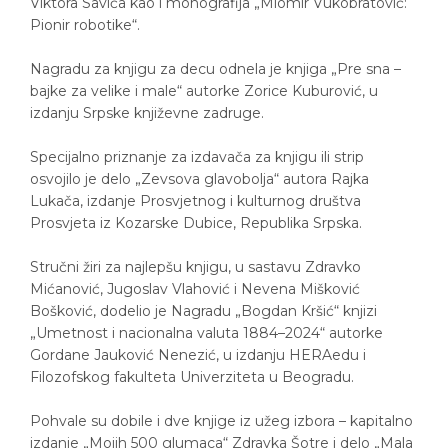
Viktora Savića kao i monografija „Miomir Vukobratović:
Pionir robotike“.
Nagradu za knjigu za decu odnela je knjiga „Pre sna –
bajke za velike i male“ autorke Zorice Kuburović, u
izdanju Srpske književne zadruge.
Specijalno priznanje za izdavača za knjigu ili strip
osvojilo je delo „Zevsova glavobolja“ autora Rajka
Lukača, izdanje Prosvjetnog i kulturnog društva
Prosvjeta iz Kozarske Dubice, Republika Srpska.
Stručni žiri za najlepšu knjigu, u sastavu Zdravko
Mićanović, Jugoslav Vlahović i Nevena Mišković
Bošković, dodelio je Nagradu „Bogdan Kršić“ knjizi
„Umetnost i nacionalna valuta 1884–2024“ autorke
Gordane Jauković Nenezić, u izdanju HERAedu i
Filozofskog fakulteta Univerziteta u Beogradu.
Pohvale su dobile i dve knjige iz užeg izbora – kapitalno
izdanje „Mojih 500 glumaca“ Zdravka Šotre i delo „Mala