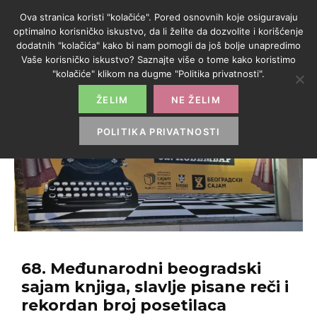
Ova stranica koristi "kolačiće". Pored osnovnih koje osiguravaju
optimalno korisničko iskustvo, da li želite da dozvolite i korišćenje
dodatnih "kolačića" kako bi nam pomogli da još bolje unapredimo
Vaše korisničko iskustvo? Saznajte više o tome kako koristimo
"kolačiće" klikom na dugme "Politika privatnosti".
ŽELIM
NE ŽELIM
POLITIKA PRIVATNOSTI
68. Međunarodni beogradski
sajam knjiga, slavlje pisane reči i
rekordan broj posetilaca