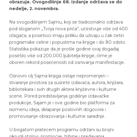
obrazuje. Ovogodišnje 68. izdanje održava se do
nedelje, 2. novembra.
Na ovogodišnjem Sajmu, koji se tradicionalno održava
pod sloganom „Tvoja nova priča“, učestvuje više od 400
izlagača, a posetioci imaju priliku da uživaju u čak četiri
programske celine i popustima na knjige i do 80 odsto.
Statistika pokazuje da je prošle godine ovaj događaj
posetilo više od 200.000 ljubitelja knjige, čime je
oboren rekord posećenosti od osnivanja manifestacije.
Osnovni cilj Sajma knjiga ostaje nepromenjen –
stvaranje prostora za susrete izdavača, autora, knjižara,
bibliotekara i svih drugih aktera književne i kulturne
scene. Pored predstavljanja godišnje izdavačke
produkcije, Sajam je i ove godine bio platforma za
razmenu ideja, sklapanje poslovnih dogovora i
promovisanje obrazovanja i kulturne saradnje.
U bogatom pratećem programu održani su brojni
okrugli stolovi, promocije, tribine i predavanja,