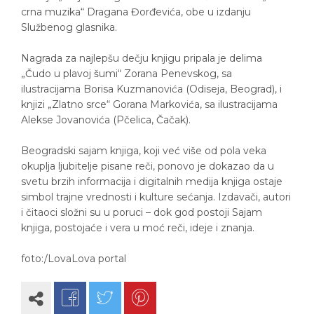
crna muzika“ Dragana Đorđevića, obe u izdanju
Službenog glasnika.
Nagrada za najlepšu dečju knjigu pripala je delima
„Čudo u plavoj šumi“ Zorana Penevskog, sa
ilustracijama Borisa Kuzmanovića (Odiseja, Beograd), i
knjizi „Zlatno srce“ Gorana Markovića, sa ilustracijama
Alekse Jovanovića (Pčelica, Čačak).
Beogradski sajam knjiga, koji već više od pola veka
okuplja ljubitelje pisane reči, ponovo je dokazao da u
svetu brzih informacija i digitalnih medija knjiga ostaje
simbol trajne vrednosti i kulture sećanja. Izdavači, autori
i čitaoci složni su u poruci – dok god postoji Sajam
knjiga, postojaće i vera u moć reči, ideje i znanja.
foto:/LovaLova portal