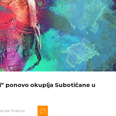
i” ponovo okuplja Subotičane u
sandar Kokeza