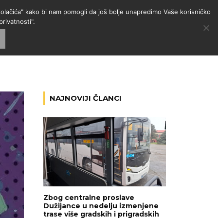
 "kolačića" kako bi nam pomogli da još bolje unapredimo Vaše korisničko
rivatnosti".
GORIJE
VESTI
RADIO
NAJNOVIJI ČLANCI
Zbog centralne proslave
Dužijance u nedelju izmenjene
trase više gradskih i prigradskih