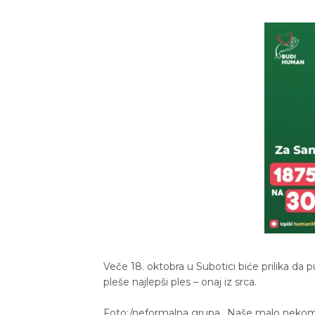
Veče 18. oktobra u Subotici biće prilika da
pleše najlepši ples – onaj iz srca.
Foto:/neformalna grupa „Naše malo nekom