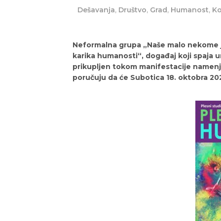
Dešavanja
,
Društvo
,
Grad
,
Humanost
,
Ko
Neformalna grupa „Naše malo nekome je
karika humanosti“, događaj koji spaja u
prikupljen tokom manifestacije namenje
poručuju da će Subotica 18. oktobra 20