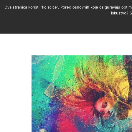
Ova stranica koristi "kolačiće". Pored osnovnih koje osiguravaju optim
iskustvo? S