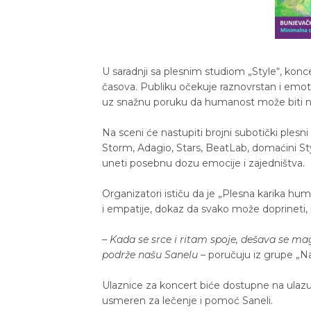
U saradnji sa plesnim studiom „Style“, konc
časova. Publiku očekuje raznovrstan i emot
uz snažnu poruku da humanost može biti naj
Na sceni će nastupiti brojni subotički plesn
Storm, Adagio, Stars, BeatLab, domaćini Styl
uneti posebnu dozu emocije i zajedništva.
Organizatori ističu da je „Plesna karika hu
i empatije, dokaz da svako može doprineti,
–
Kada se srce i ritam spoje, dešava se ma
podrže našu Sanelu
– poručuju iz grupe „Na
Ulaznice za koncert biće dostupne na ulazu 
usmeren za lečenje i pomoć Saneli.