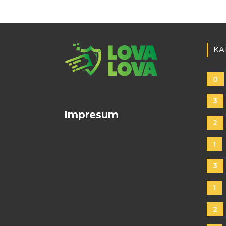
KA
0
3
Impresum
2
1
3
1
2