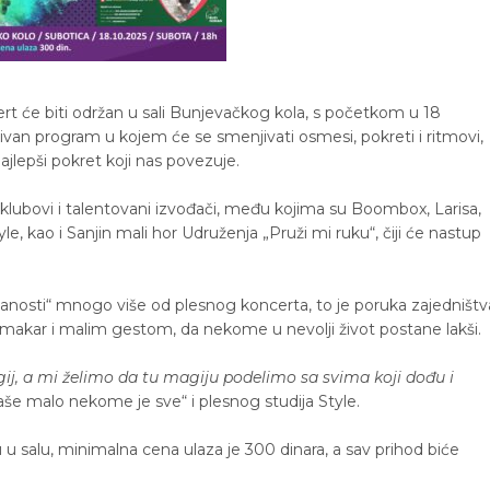
ert će biti održan u sali Bunjevačkog kola, s početkom u 18
ivan program u kojem će se smenjivati osmesi, pokreti i ritmovi,
lepši pokret koji nas povezuje.
i klubovi i talentovani izvođači, među kojima su Boombox, Larisa,
e, kao i Sanjin mali hor Udruženja „Pruži mi ruku“, čiji će nastup
manosti“ mnogo više od plesnog koncerta, to je poruka zajedništv
 makar i malim gestom, da nekome u nevolji život postane lakši.
gij, a mi želimo da tu magiju podelimo sa svima koji dođu i
še malo nekome je sve“ i plesnog studija Style.
u salu, minimalna cena ulaza je 300 dinara, a sav prihod biće