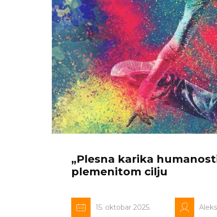
„Plesna karika humanost
plemenitom cilju
15. oktobar 2025.
Alek