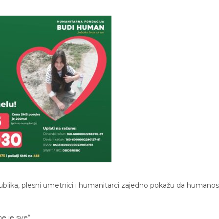
 publika, plesni umetnici i humanitarci zajedno pokažu da humanos
e je sve“