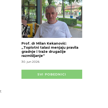
Prof. dr Milan Kekanović:
„Toplotni talasi menjaju pravila
gradnje i traže drugačije
razmišljanje“
30. jun 2026.
SVI POBEDNICI
t