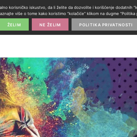
alno korisničko iskustvo, da li želite da dozvolite i korišćenje dodatnih
aznajte više o tome kako koristimo "kolačiće" klikom na dugme "Politika p
POČETNA
PROMO IZLOG
PARTNERI
KATE
ŽELIM
NE ŽELIM
POLITIKA PRIVATNOSTI