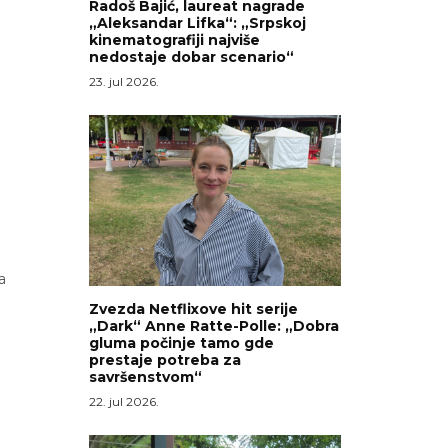
Radoš Bajić, laureat nagrade
„Aleksandar Lifka“: „Srpskoj
kinematografiji najviše
nedostaje dobar scenario“
23. jul 2026.
a
Zvezda Netflixove hit serije
„Dark“ Anne Ratte-Polle: „Dobra
gluma počinje tamo gde
prestaje potreba za
savršenstvom“
22. jul 2026.