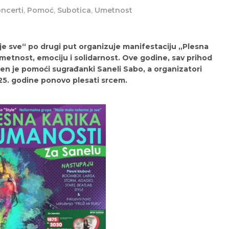
ncerti
,
Pomoć
,
Subotica
,
Umetnost
 sve“ po drugi put organizuje manifestaciju „Plesna
metnost, emociju i solidarnost. Ove godine, sav prihod
n je pomoći sugrađanki Saneli Sabo, a organizatori
25. godine ponovo plesati srcem.