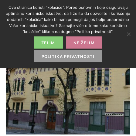
Ova stranica koristi "kolačiće". Pored osnovnih koje osiguravaju
optimalno korisničko iskustvo, da li želite da dozvolite i korišćenje
dodatnih "kolačića" kako bi nam pomogli da još bolje unapredimo
Vaše korisničko iskustvo? Saznajte više o tome kako koristimo
"kolačiće" klikom na dugme "Politika privatnosti".
ŽELIM
NE ŽELIM
POLITIKA PRIVATNOSTI