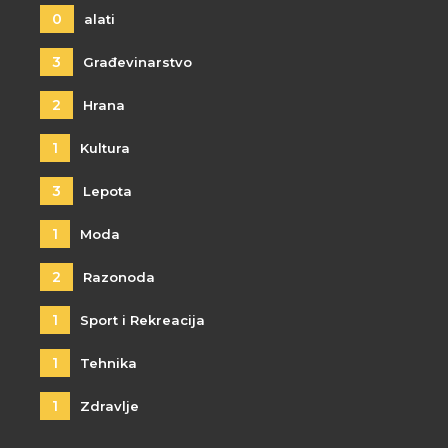
0
alati
3
Građevinarstvo
2
Hrana
1
Kultura
3
Lepota
1
Moda
2
Razonoda
1
Sport i Rekreacija
1
Tehnika
1
Zdravlje