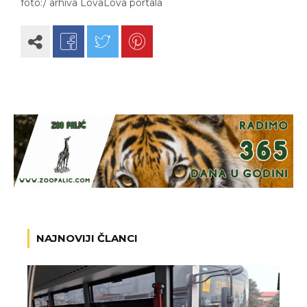
foto:/ arhiva LovaLova portala
NAJNOVIJI ČLANCI