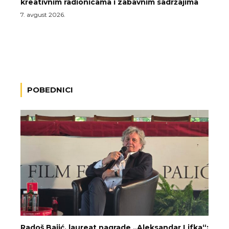
kreativnim radionicama i zabavnim sadržajima
7. avgust 2026.
POBEDNICI
Radoš Bajić, laureat nagrade „Aleksandar Lifka“: