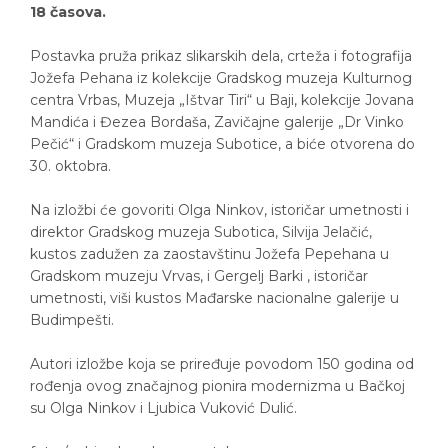
18 časova.
Postavka pruža prikaz slikarskih dela, crteža i fotografija
Jožefa Pehana iz kolekcije Gradskog muzeja Kulturnog
centra Vrbas, Muzeja „Ištvar Tiri“ u Baji, kolekcije Jovana
Mandića i Đezea Bordaša, Zavičajne galerije „Dr Vinko
Pečić“ i Gradskom muzeja Subotice, a biće otvorena do
30. oktobra.
Na izložbi će govoriti Olga Ninkov, istoričar umetnosti i
direktor Gradskog muzeja Subotica, Silvija Jelačić,
kustos zadužen za zaostavštinu Jožefa Pepehana u
Gradskom muzeju Vrvas, i Gergelj Barki , istoričar
umetnosti, viši kustos Mađarske nacionalne galerije u
Budimpešti.
Autori izložbe koja se priređuje povodom 150 godina od
rođenja ovog značajnog pionira modernizma u Bačkoj
su Olga Ninkov i Ljubica Vuković Dulić.