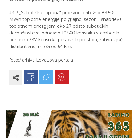
JKP „Subotička toplana“ proizvodi približno 83.500
MWh toplotne energije po grejnoj sezoni i snabdeva
toplotnom energijom oko 27 odsto subotičkih
domaćinstava, odnosno 10.560 korisnika stambenih,
odnosno 347 korisnika poslovnih prostora, zahvaljujući
distributivnoj mreži od 54 km.
foto:/ arhiva LovaLova portala