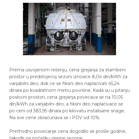
Prema usvojenom rešenju, cena grejanja za stambeni
prostor u predstojećoj sezoni iznosiće 8,04 din/kWh za
varijabilni deo, dok će se fiksni deo naplaćivati 45,24
dinara po kvadratnom metru površine. Kada su u pitanju
poslovni prostori, cena grejanja povećava se na 10,05
din/kWh za varijabilni deo, a fiksni deo naplaćivaće se
po ceni od 383,95 dinara po kilovatu instalisane snage.
Na sve cene obračunava se i PDV od 10%.
Prethodno povećanje cena dogodilo se prošle godine,
takođe na početku grejne sezone.