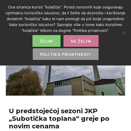
Ova stranica koristi "kolačiće". Pored osnovnih koje osiguravaju
optimalno korisničko iskustvo, da li želite da dozvolite i korišćenje
dodatnih "kolačića" kako bi nam pomogli da još bolje unapredimo
Vaše korisničko iskustvo? Saznajte više o tome kako koristimo
"kolačiće" klikom na dugme "Politika privatnosti".
ŽELIM
NE ŽELIM
POLITIKA PRIVATNOSTI
U predstojećoj sezoni JKP
„Subotička toplana“ greje po
novim cenama