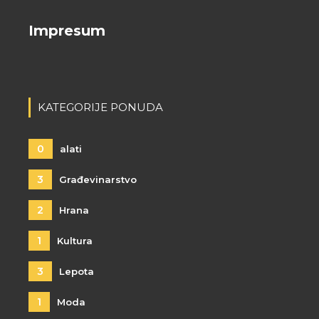
Impresum
KATEGORIJE PONUDA
0
alati
3
Građevinarstvo
2
Hrana
1
Kultura
3
Lepota
1
Moda