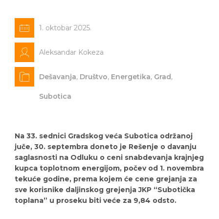
1. oktobar 2025.
Aleksandar Kokeza
Dešavanja
,
Društvo
,
Energetika
,
Grad
,
Subotica
Na 33. sednici Gradskog veća Subotica održanoj
juče, 30. septembra doneto je Rešenje o davanju
saglasnosti na Odluku o ceni snabdevanja krajnjeg
kupca toplotnom energijom, počev od 1. novembra
tekuće godine, prema kojem će cene grejanja za
sve korisnike daljinskog grejenja JKP “Subotička
toplana” u proseku biti veće za 9,84 odsto.