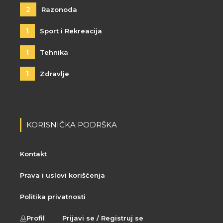
2
Razonoda
1
Sport i Rekreacija
1
Tehnika
1
Zdravlje
KORISNIČKA PODRŠKA
Kontakt
Prava i uslovi korišćenja
Politika privatnosti
Profil
Prijavi se / Registruj se