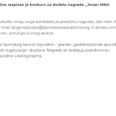
ine raspisao je konkurs za dodelu nagrade „Jovan Mikić
ukoliko imaju svoje kandidate za prestižnu nagradu, dan nam i
mail: dragorad.vasic@sportskisavezsubotice.org ili donesu lič
ice
– poručuju iz ovog saveza.
e Sportskog saveza Vojvodine – granski i gradski/opštinski sports
kih organizacija i društava. Nagrade se dodeljuju pojedincima i
ojvodine u kategorijama: