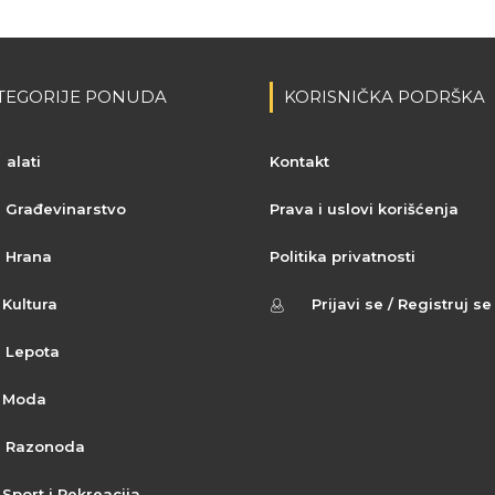
TEGORIJE PONUDA
KORISNIČKA PODRŠKA
alati
Kontakt
Građevinarstvo
Prava i uslovi korišćenja
Hrana
Politika privatnosti
Kultura
Prijavi se / Registruj se
Lepota
Moda
Razonoda
Sport i Rekreacija