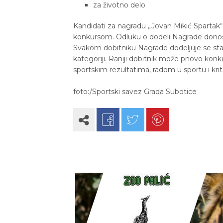
za životno delo
Kandidati za nagradu „Jovan Mikić Spartak“
konkursom. Odluku o dodeli Nagrade donosi
Svakom dobitniku Nagrade dodeljuje se sta
kategoriji. Raniji dobitnik može pnovo konk
sportskim rezultatima, radom u sportu i kr
foto:/Sportski savez Grada Subotice