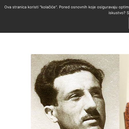
Ova stranica koristi "kolačiće". Pored osnovnih koje osiguravaju optim
iskustvo? S