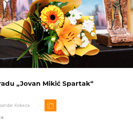
radu „Jovan Mikić Spartak“
sandar Kokeza
ca