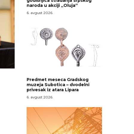
godišnjica stradanja srpskog
naroda u akciji „Oluja“
6. avgust 2026.
Predmet meseca Gradskog
muzeja Subotica – dvodelni
privesak iz atara Lipara
6. avgust 2026.