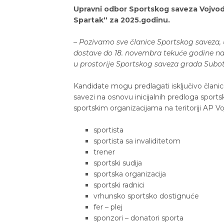
Upravni odbor Sportskog saveza Vojvod
Spartak“ za 2025.godinu.
– Pozivamo sve članice Sportskog saveza, 
dostave do 18. novembra tekuće godine na 
u prostorije Sportskog saveza grada Subot
Kandidate mogu predlagati isključivo članic
savezi na osnovu inicijalnih predloga sports
sportskim organizacijama na teritoriji AP V
sportista
sportista sa invaliditetom
trener
sportski sudija
sportska organizacija
sportski radnici
vrhunsko sportsko dostignuće
fer – plej
sponzori – donatori sporta