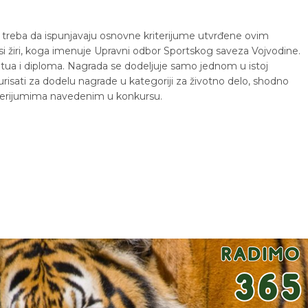
 treba da ispunjavaju osnovne kriterijume utvrđene ovim
 žiri, koga imenuje Upravni odbor Sportskog saveza Vojvodine.
tua i diploma. Nagrada se dodeljuje samo jednom u istoj
urisati za dodelu nagrade u kategoriji za životno delo, shodno
iterijumima navedenim u konkursu.