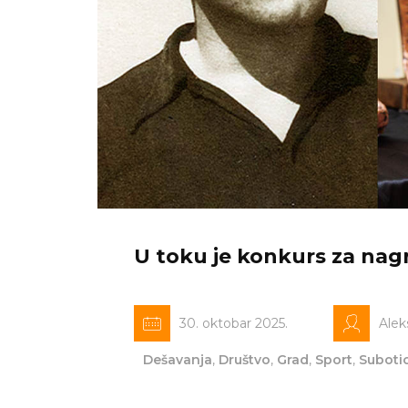
U toku je konkurs za nag
30. oktobar 2025.
Alek
Dešavanja
,
Društvo
,
Grad
,
Sport
,
Suboti