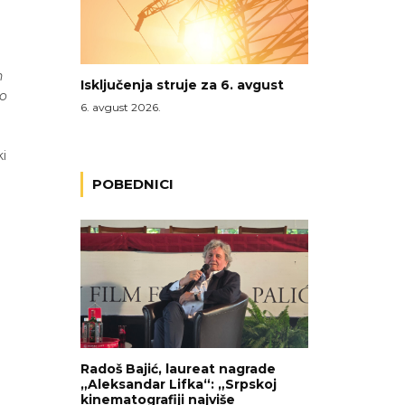
h
Isključenja struje za 6. avgust
no
6. avgust 2026.
ki
POBEDNICI
Radoš Bajić, laureat nagrade
„Aleksandar Lifka“: „Srpskoj
kinematografiji najviše