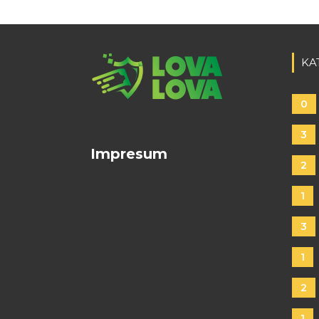
KA
0
3
Impresum
2
1
3
1
2
1