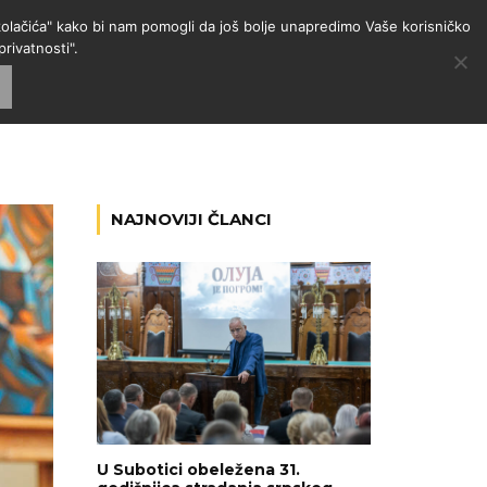
 "kolačića" kako bi nam pomogli da još bolje unapredimo Vaše korisničko
rivatnosti".
GORIJE
VESTI
RADIO
NAJNOVIJI ČLANCI
U Subotici obeležena 31.