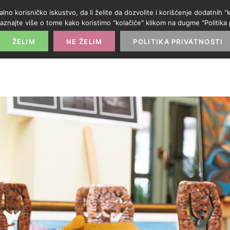
alno korisničko iskustvo, da li želite da dozvolite i korišćenje dodatnih
aznajte više o tome kako koristimo "kolačiće" klikom na dugme "Politika p
POČETNA
PROMO IZLOG
PARTNERI
KATE
ŽELIM
NE ŽELIM
POLITIKA PRIVATNOSTI