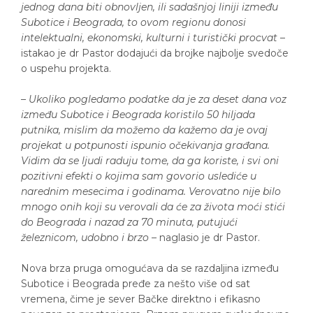
jednog dana biti obnovljen, ili sadašnjoj liniji između
Subotice i Beograda, to ovom regionu donosi
intelektualni, ekonomski, kulturni i turistički procvat
–
istakao je dr Pastor dodajući da brojke najbolje svedoče
o uspehu projekta.
–
Ukoliko pogledamo podatke da je za deset dana voz
između Subotice i Beograda koristilo 50 hiljada
putnika, mislim da možemo da kažemo da je ovaj
projekat u potpunosti ispunio očekivanja građana.
Vidim da se ljudi raduju tome, da ga koriste, i svi oni
pozitivni efekti o kojima sam govorio uslediće u
narednim mesecima i godinama. Verovatno nije bilo
mnogo onih koji su verovali da će za života moći stići
do Beograda i nazad za 70 minuta, putujući
železnicom, udobno i brzo
– naglasio je dr Pastor.
Nova brza pruga omogućava da se razdaljina između
Subotice i Beograda pređe za nešto više od sat
vremena, čime je sever Bačke direktno i efikasno