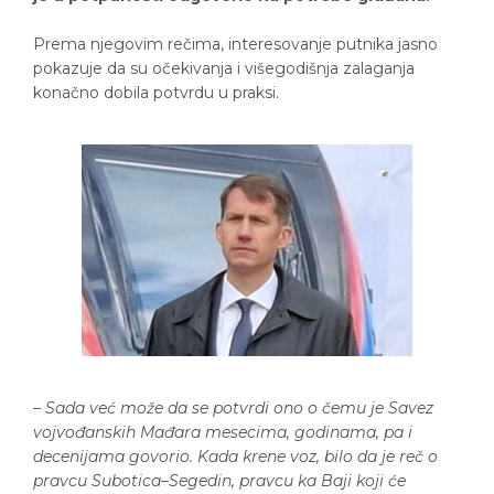
Prema njegovim rečima, interesovanje putnika jasno
pokazuje da su očekivanja i višegodišnja zalaganja
konačno dobila potvrdu u praksi.
–
Sada već može da se potvrdi ono o čemu je Savez
vojvođanskih Mađara mesecima, godinama, pa i
decenijama govorio. Kada krene voz, bilo da je reč o
pravcu Subotica–Segedin, pravcu ka Baji koji će