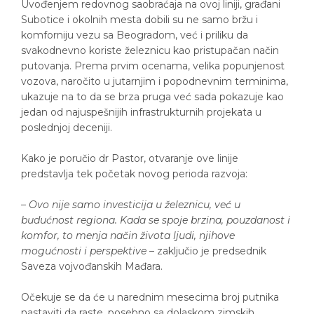
Uvođenjem redovnog saobraćaja na ovoj liniji, građani
Subotice i okolnih mesta dobili su ne samo bržu i
komforniju vezu sa Beogradom, već i priliku da
svakodnevno koriste železnicu kao pristupačan način
putovanja. Prema prvim ocenama, velika popunjenost
vozova, naročito u jutarnjim i popodnevnim terminima,
ukazuje na to da se brza pruga već sada pokazuje kao
jedan od najuspešnijih infrastrukturnih projekata u
poslednjoj deceniji.
Kako je poručio dr Pastor, otvaranje ove linije
predstavlja tek početak novog perioda razvoja:
–
Ovo nije samo investicija u železnicu, već u
budućnost regiona. Kada se spoje brzina, pouzdanost i
komfor, to menja način života ljudi, njihove
mogućnosti i perspektive
– zaključio je predsednik
Saveza vojvođanskih Mađara.
Očekuje se da će u narednim mesecima broj putnika
nastaviti da raste, posebno sa dolaskom zimskih