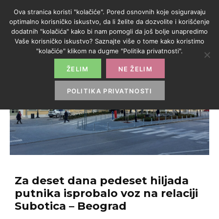
Ova stranica koristi "kolačiće". Pored osnovnih koje osiguravaju
optimalno korisničko iskustvo, da li želite da dozvolite i korišćenje
dodatnih "kolačića" kako bi nam pomogli da još bolje unapredimo
Vaše korisničko iskustvo? Saznajte više o tome kako koristimo
"kolačiće" klikom na dugme "Politika privatnosti".
ŽELIM
NE ŽELIM
POLITIKA PRIVATNOSTI
Za deset dana pedeset hiljada
putnika isprobalo voz na relaciji
Subotica – Beograd