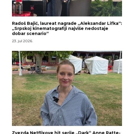
Radoš Bajić, laureat nagrade „Aleksandar Lifka“:
„Srpskoj kinematografiji najviše nedostaje
dobar scenario“
23. jul 2026.
Zvezda Netflixove hit serije „Dark“ Anne Ratte-