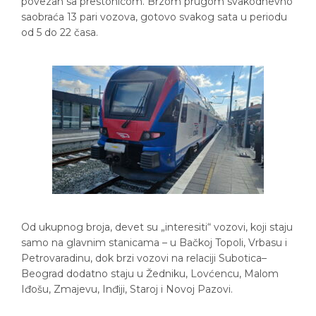
povezan sa prestonicom. Brzom prugom svakodnevno
saobraća 13 pari vozova, gotovo svakog sata u periodu
od 5 do 22 časa.
Od ukupnog broja, devet su „interesiti“ vozovi, koji staju
samo na glavnim stanicama – u Bačkoj Topoli, Vrbasu i
Petrovaradinu, dok brzi vozovi na relaciji Subotica–
Beograd dodatno staju u Žedniku, Lovćencu, Malom
Iđošu, Zmajevu, Inđiji, Staroj i Novoj Pazovi.