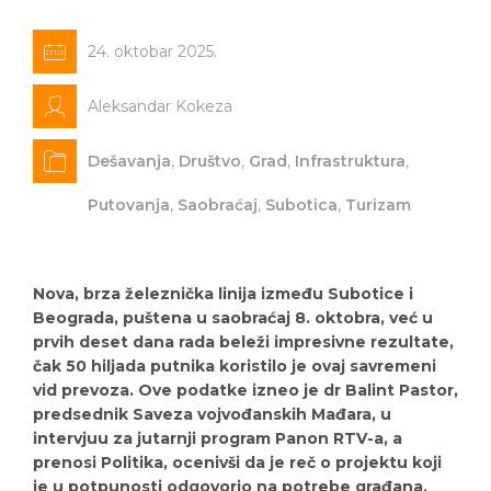
24. oktobar 2025.
Aleksandar Kokeza
Dešavanja
,
Društvo
,
Grad
,
Infrastruktura
,
Putovanja
,
Saobraćaj
,
Subotica
,
Turizam
Nova, brza železnička linija između Subotice i
Beograda, puštena u saobraćaj 8. oktobra, već u
prvih deset dana rada beleži impresivne rezultate,
čak 50 hiljada putnika koristilo je ovaj savremeni
vid prevoza. Ove podatke izneo je dr Balint Pastor,
predsednik Saveza vojvođanskih Mađara, u
intervjuu za jutarnji program Panon RTV-a, a
prenosi Politika, ocenivši da je reč o projektu koji
je u potpunosti odgovorio na potrebe građana.