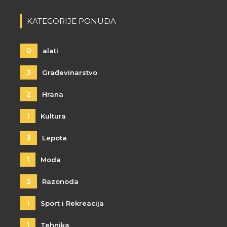
KATEGORIJE PONUDA
0
alati
3
Građevinarstvo
2
Hrana
1
Kultura
3
Lepota
1
Moda
2
Razonoda
1
Sport i Rekreacija
1
Tehnika