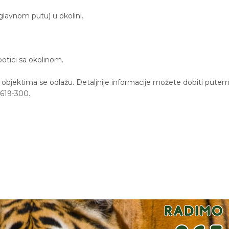
glavnom putu) u okolini.
otici sa okolinom.
a objektima se odlažu. Detaljnije informacije možete dobiti pute
/619-300.