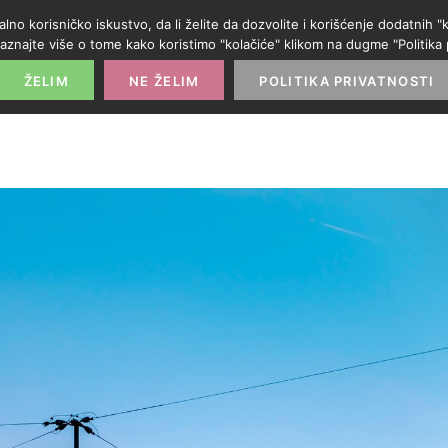
alno korisničko iskustvo, da li želite da dozvolite i korišćenje dodatnih
aznajte više o tome kako koristimo "kolačiće" klikom na dugme "Politika p
POČETNA
PROMO IZLOG
PARTNERI
KATE
ŽELIM
NE ŽELIM
POLITIKA PRIVATNOSTI