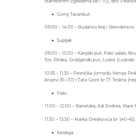
stambenim zgradama 68 i 70), deo Pesničke (
Gornji Tavankut:
09:00 – 14:00 – Budanov kraj i Skenderevo.
Šupljak:
09:00 – 13:00 – Kanjiški put, Palić salaši, No
Šor, Ritska, Grobljanski put, Ludoš (Ludoški 
10:35 – 11:35 – Pesnička (između Heroja Pink
brojevi 35 i 37) i Čata Geze br.17, Teslina (
Palić:
11:00 – 12:00 – Banatska, Adi Endrea, Klare
11:30 – 13:30 – Marka Oreškovića br. (40-45).
Kelebija: