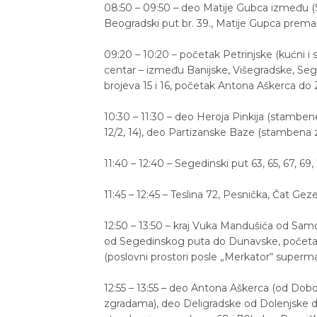
08:50 – 09:50 – deo Matije Gubca između (
Beogradski put br. 39., Matije Gupca prema
09:20 – 10:20 – početak Petrinjske (kućni i st
centar – između Banijske, Višegradske, Seg
brojeva 15 i 16, početak Antona Aškerca do 
10:30 – 11:30 – deo Heroja Pinkija (stambene 
12/2, 14), deo Partizanske Baze (stambena z
11:40 – 12:40 – Segedinski put 63, 65, 67, 69, 
11:45 – 12:45 – Teslina 72, Pesnička, Čat Gez
12:50 – 13:50 – kraj Vuka Mandušića od Sam
od Segedinskog puta do Dunavske, početak
(poslovni prostori posle „Merkator“ superm
12:55 – 13:55 – deo Antona Aškerca (od Dob
zgradama), deo Deligradske od Dolenjske do