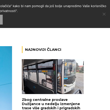
 "kolačića" kako bi nam pomogli da još bolje unapredimo Vaše korisničko
rivatnosti".
GORIJE
VESTI
RADIO
NAJNOVIJI ČLANCI
Zbog centralne proslave
Dužijance u nedelju izmenjene
trase više gradskih i prigradskih