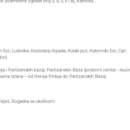
stambene zgrade broj 3, 4, 5, 6 i 8), Kalnička.
vi Šor, Ludoška, Kostolanji Arpada, Kulski put, Halomski Šor, Cijin
šor).
ija i Partizanskih baza), Partizanskih Baza (poslovni centar – kućn
neparna strana – od Heroja Pinkija do Partizanskih Baza)
 Feješ, Rogaška sa okolinom.