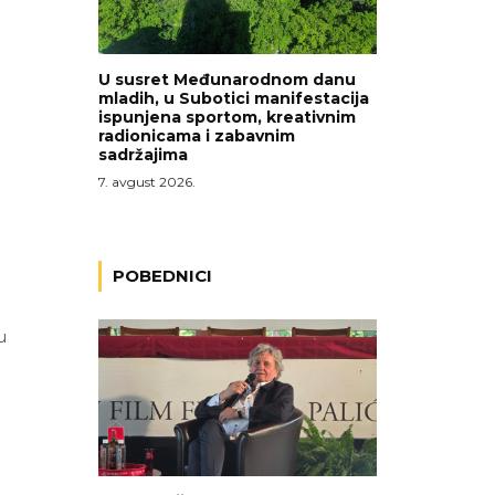
U susret Međunarodnom danu
mladih, u Subotici manifestacija
ispunjena sportom, kreativnim
radionicama i zabavnim
sadržajima
7. avgust 2026.
POBEDNICI
u