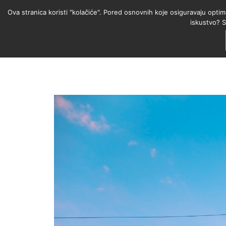
Ova stranica koristi "kolačiće". Pored osnovnih koje osiguravaju optim
iskustvo? S