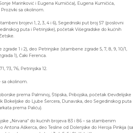
Sonje Marinković i Eugena Kumičića), Eugena Kumičića,
 Prozivki sa okolinom.
ambeni brojevi 1, 2, 3, 4 i 6), Segedniski put broj 57 (poslovni
edinskog puta i Petrinjske), početak Višegradske do kućnih
Zetske.
zgrade 1 i 2), deo Petrinjske (stambene zgrade 5, 7, 8, 9, 10/1,
grada 1), Čaki Ferenca.
71, 73, 76, Petrinjska 12.
e sa okolinom.
oborske prema Palminoj, Štipska, Pribojska, početak Đevđelijske
 Bokeljske do Ljube Šercera, Dunavska, deo Segedinskog puta
arkata prema Paliću).
ojske „Nirvana“ do kućnih brojeva 83 i 86 – sa stambenim
 Antona Aškerca, deo Tesline od Dolenjske do Heroja Pinkija (s