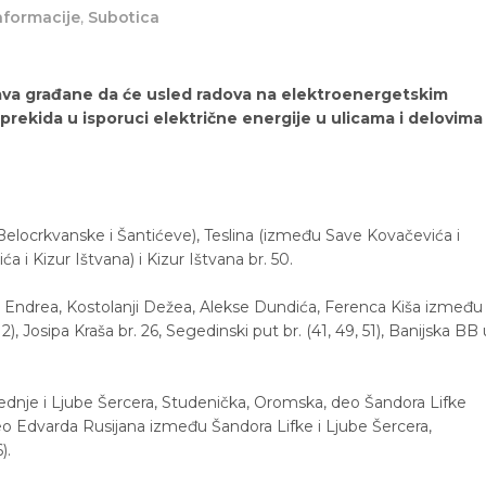
nformacije
,
Subotica
tava građane da će usled radova na elektroenergetskim
rekida u isporuci električne energije u ulicama i delovima
elocrkvanske i Šantićeve), Teslina (između Save Kovačevića i
 i Kizur Ištvana) i Kizur Ištvana br. 50.
 Adi Endrea, Kostolanji Dežea, Alekse Dundića, Ferenca Kiša između
2), Josipa Kraša br. 26, Segedinski put br. (41, 49, 51), Banijska BB 
ednje i Ljube Šercera, Studenička, Oromska, deo Šandora Lifke
o Edvarda Rusijana između Šandora Lifke i Ljube Šercera,
).