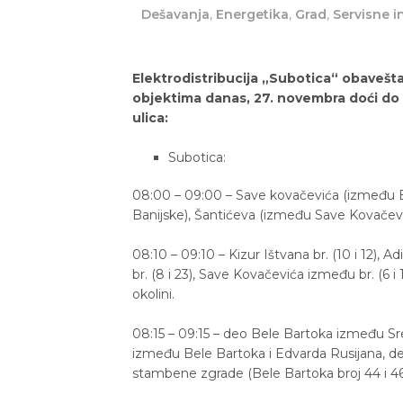
Dešavanja
,
Energetika
,
Grad
,
Servisne i
Elektrodistribucija „Subotica“ obaveš
objektima danas, 27. novembra doći do p
ulica:
Subotica:
08:00 – 09:00 – Save kovačevića (između B
Banijske), Šantićeva (između Save Kovačevića
08:10 – 09:10 – Kizur Ištvana br. (10 i 12),
br. (8 i 23), Save Kovačevića između br. (6 i 1
okolini.
08:15 – 09:15 – deo Bele Bartoka između Sr
između Bele Bartoka i Edvarda Rusijana, de
stambene zgrade (Bele Bartoka broj 44 i 46