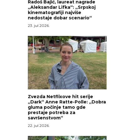
Radoš Bajić, laureat nagrade
„Aleksandar Lifka“: „Srpskoj
kinematografiji najviše
nedostaje dobar scenario“
23. jul 2026.
Zvezda Netflixove hit serije
„Dark“ Anne Ratte-Polle: „Dobra
gluma počinje tamo gde
prestaje potreba za
savršenstvom“
22. jul 2026.
a