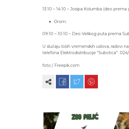
13:10 – 14:10 – Josipa Kolumba (deo prema 
Orom:
09:10 – 10:10 – Deo Velikog puta prema Sub
U slučaju loših vremenskih uslova, radovi n
telefona Elektrodistribucije “Subotica”: 024
foto:/ Freepik.com