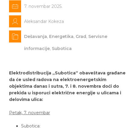
7. novembar 2025.
Aleksandar Kokeza
Dešavanja
,
Energetika
,
Grad
,
Servisne
informacije
,
Subotica
Elektrodistribucija „Subotica“ obaveštava građane
da će usled radova na elektroenergetskim
objektima danas i sutra, 7. i 8. novembra doći do
prekida u isporuci električne energije u ulicama i
delovima ulica:
Petak, 7. novembar
Subotica: