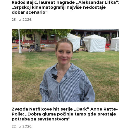
Radoš Bajić, laureat nagrade „Aleksandar Lifka“:
„Srpskoj kinematografiji najviše nedostaje
dobar scenario“
23. jul 2026.
Zvezda Netflixove hit serije „Dark“ Anne Ratte-
Polle: „Dobra gluma počinje tamo gde prestaje
potreba za savršenstvom“
22. jul 2026.