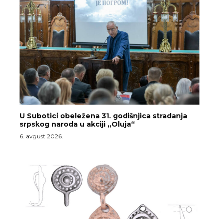
U Subotici obeležena 31. godišnjica stradanja
srpskog naroda u akciji „Oluja“
6. avgust 2026.