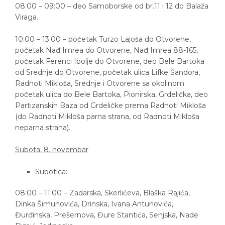
08:00 – 09:00 – deo Samoborske od br.11 i 12 do Balaža
Viraga.
10:00 – 13:00 – početak Turzo Lajoša do Otvorene,
početak Nađ Imrea do Otvorene, Nađ Imrea 88-165,
početak Ferenci Ibolje do Otvorene, deo Bele Bartoka
od Srednje do Otvorene, početak ulica Lifke Šandora,
Radnoti Mikloša, Srednje i Otvorene sa okolinom
početak ulica do Bele Bartoka, Pionirska, Grdelička, deo
Partizanskih Baza od Grdeličke prema Radnoti Mikloša
(do Radnoti Mikloša parna strana, od Radnoti Mikloša
neparna strana).
Subota, 8. novembar
Subotica:
08:00 – 11:00 – Zadarska, Skerlićeva, Blaška Rajića,
Dinka Šimunovića, Drinska, Ivana Antunovića,
Đurđinska, Prešernova, Đure Stantića, Senjska, Nade