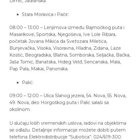
Dimić, Jadranska.
Stara Moravica i Pačir:
08:00 – 13:00 – Lenjimova između Bajmočkog puta i
Masarikove, Sportska, Njegoševa, Ive Lole Ribara,
početak Jovana Mikića da Svetozara Miletića,
Bunjevačka, Visoka, Visoravna, Hladna, Zidana, Laze
Kostić, Beogradska, Blatna, Somborska, Seljačka, Bačka,
Jaša Tomić, Banatska, Hideg Velđ, Senćanska, Mala,
Pap Pala, Makai, Panonska.
Palić:
09:00 – 12:00 – Ulica Slanog jezera, 54. Nova, 55. Nova,
49. Nova, deo Horgoškog puta i Palić salaši sa
okolinom.
U slučaju loših vremenskih uslova, radovi na objektima
se odlažu. Detaljnije informacije možete dobiti putem
telefona Elektrodistribucije “Subotica”: 024/619-300.