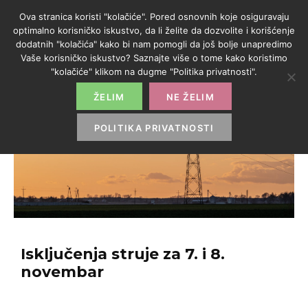
Ova stranica koristi "kolačiće". Pored osnovnih koje osiguravaju
optimalno korisničko iskustvo, da li želite da dozvolite i korišćenje
dodatnih "kolačića" kako bi nam pomogli da još bolje unapredimo
Vaše korisničko iskustvo? Saznajte više o tome kako koristimo
"kolačiće" klikom na dugme "Politika privatnosti".
ŽELIM
NE ŽELIM
POLITIKA PRIVATNOSTI
Isključenja struje za 7. i 8.
novembar