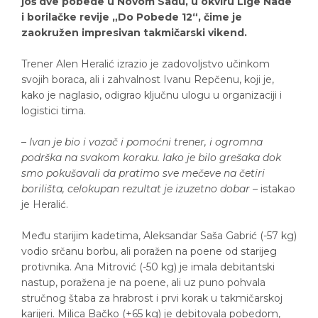
još dve pobede u Novom Sadu, u okviru Lige Nade
i borilačke revije „Do Pobede 12“, čime je
zaokružen impresivan takmičarski vikend.
Trener Alen Heralić izrazio je zadovoljstvo učinkom
svojih boraca, ali i zahvalnost Ivanu Repčenu, koji je,
kako je naglasio, odigrao ključnu ulogu u organizaciji i
logistici tima.
–
Ivan je bio i vozač i pomoćni trener, i ogromna
podrška na svakom koraku. Iako je bilo grešaka dok
smo pokušavali da pratimo sve mečeve na četiri
borilišta, celokupan rezultat je izuzetno dobar
– istakao
je Heralić.
Među starijim kadetima, Aleksandar Saša Gabrić (-57 kg)
vodio srčanu borbu, ali poražen na poene od starijeg
protivnika. Ana Mitrović (-50 kg) je imala debitantski
nastup, poražena je na poene, ali uz puno pohvala
stručnog štaba za hrabrost i prvi korak u takmičarskoj
karijeri. Milica Bačko (+65 kg) je debitovala pobedom,