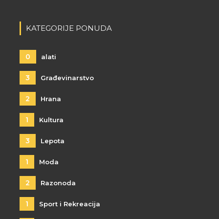
KATEGORIJE PONUDA
0
alati
3
Građevinarstvo
2
Hrana
1
Kultura
3
Lepota
1
Moda
2
Razonoda
1
Sport i Rekreacija