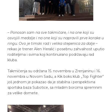
–
Ponosan sam na sve takmičare, i na one koji su
osvojili medalje i na one koji su napravili prve korake u
ringu. Ovo je timski rad i velika stepenica za dalje
–
rekao je trener Alen Heralić i posebnu zahvalnost uputio
roditeljima i svima koji kontinuirano podržavaju rad
kluba.
Takmičenja su održana 15. novembra u Zrenjaninu i 16.
novembra u Novom Sadu, a Kik boks klub „Top Fighter“
još jednom je pokazao da je stabilna i perspektivna
sportska baza Subotice, sa mladim borcima spremnim
za velike domete.