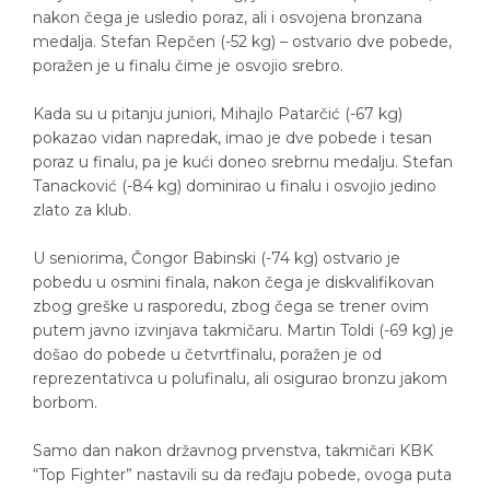
nakon čega je usledio poraz, ali i osvojena bronzana
medalja. Stefan Repčen (-52 kg) – ostvario dve pobede,
poražen je u finalu čime je osvojio srebro.
Kada su u pitanju juniori, Mihajlo Patarčić (-67 kg)
pokazao vidan napredak, imao je dve pobede i tesan
poraz u finalu, pa je kući doneo srebrnu medalju. Stefan
Tanacković (-84 kg) dominirao u finalu i osvojio jedino
zlato za klub.
U seniorima, Čongor Babinski (-74 kg) ostvario je
pobedu u osmini finala, nakon čega je diskvalifikovan
zbog greške u rasporedu, zbog čega se trener ovim
putem javno izvinjava takmičaru. Martin Toldi (-69 kg) je
došao do pobede u četvrtfinalu, poražen je od
reprezentativca u polufinalu, ali osigurao bronzu jakom
borbom.
Samo dan nakon državnog prvenstva, takmičari KBK
“Top Fighter” nastavili su da ređaju pobede, ovoga puta