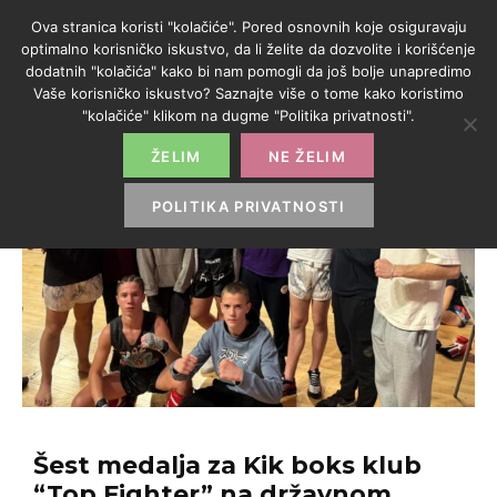
Ova stranica koristi "kolačiće". Pored osnovnih koje osiguravaju
optimalno korisničko iskustvo, da li želite da dozvolite i korišćenje
dodatnih "kolačića" kako bi nam pomogli da još bolje unapredimo
Vaše korisničko iskustvo? Saznajte više o tome kako koristimo
"kolačiće" klikom na dugme "Politika privatnosti".
ŽELIM
NE ŽELIM
POLITIKA PRIVATNOSTI
Šest medalja za Kik boks klub
“Top Fighter” na državnom