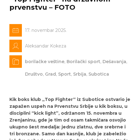
prvenstvu – FOTO
17. novembar 2025.
Aleksandar Kokeza
borilačke veštine
,
Borilački sport
,
Dešavanja
,
Društvo
,
Grad
,
Sport
,
Srbija
,
Subotica
Kik boks klub „Top Fighter“ iz Subotice ostvario je
zapažen uspeh na Prvenstvu Srbije u kik boksu, u
disciplini “kick light”, održanom 15. novembra u
Zrenjaninu, gde je tim od osam takmičara osvojio
ukupno šest medalja: jednu zlatnu, dve srebrne i
tri bronzane. Samo dan kasnije, klub je zabeležio