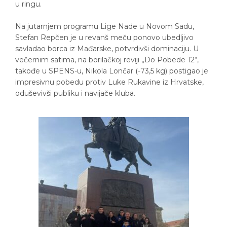
u ringu.
Na jutarnjem programu Lige Nade u Novom Sadu,
Stefan Repčen je u revanš meču ponovo ubedljivo
savladao borca iz Mađarske, potvrdivši dominaciju. U
večernim satima, na borilačkoj reviji „Do Pobede 12“,
takođe u SPENS-u, Nikola Lončar (-73,5 kg) postigao je
impresivnu pobedu protiv Luke Rukavine iz Hrvatske,
oduševivši publiku i navijače kluba.