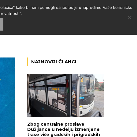
 "kolačića" kako bi nam pomogli da još bolje unapredimo Vaše korisničko
rivatnosti".
GORIJE
VESTI
RADIO
NAJNOVIJI ČLANCI
Zbog centralne proslave
Dužijance u nedelju izmenjene
trase više gradskih i prigradskih