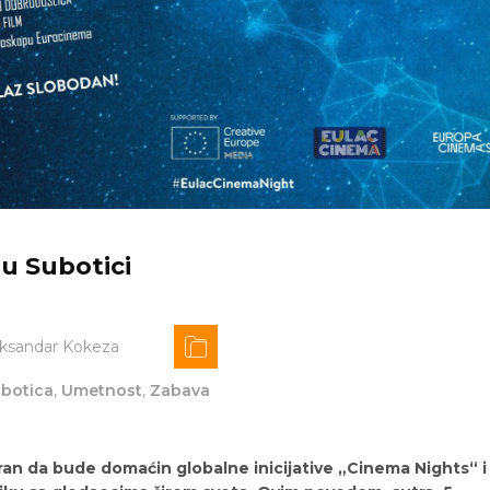
u Subotici
eksandar Kokeza
botica
,
Umetnost
,
Zabava
ran da bude domaćin globalne inicijative „Cinema Nights“ i