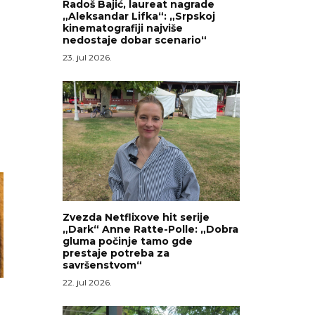
Radoš Bajić, laureat nagrade
„Aleksandar Lifka“: „Srpskoj
kinematografiji najviše
nedostaje dobar scenario“
23. jul 2026.
Zvezda Netflixove hit serije
„Dark“ Anne Ratte-Polle: „Dobra
gluma počinje tamo gde
prestaje potreba za
savršenstvom“
22. jul 2026.