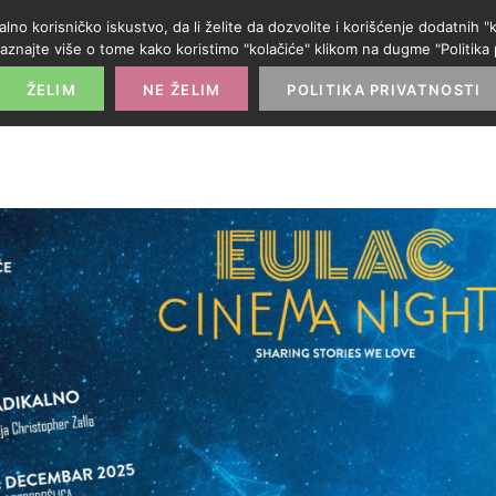
alno korisničko iskustvo, da li želite da dozvolite i korišćenje dodatnih
aznajte više o tome kako koristimo "kolačiće" klikom na dugme "Politika p
POČETNA
PROMO IZLOG
PARTNERI
KATE
ŽELIM
NE ŽELIM
POLITIKA PRIVATNOSTI