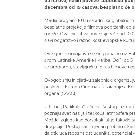
da na ovaj način poveže subotičku publ
decembra od 19 časova, besplatno će bit
Media program EU u saradnji sa globalno
besplatne projekcije filmova podržanih od
mreže. Ova inicijativa povezuje više od 10
slavi bogatstvo i raznolikost evropske kultur
Ove godine inicijativa se širi globalno uz 
širom Latinske Amerike i Kariba. Od 1. do 
se programu, stavljajući u fokus filmove n
Ovogodišnju inicijativu zajednički organiz
poslove, i Europa Cinemas, u saradnji sa Ko
organa (CAACI).
U filmu „Radikalno“, učenici šestog razre
poznaju svet nasilja i teškoća, atmosfera p
Možda izgleda kao ćorsokak, ali je takođe
drugačije. Postoji samo jedan problem, S
da otključa radoznalost učenika, potencijal 