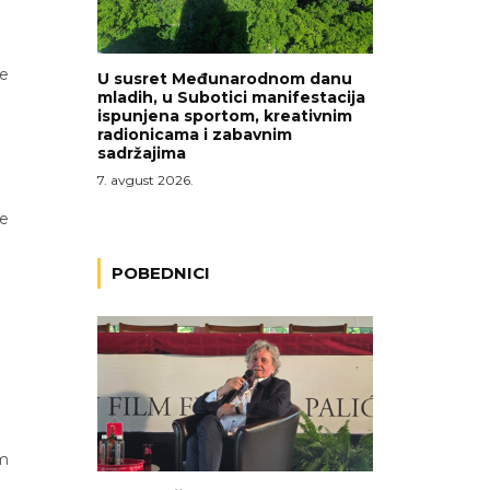
je
U susret Međunarodnom danu
mladih, u Subotici manifestacija
ispunjena sportom, kreativnim
radionicama i zabavnim
sadržajima
7. avgust 2026.
će
POBEDNICI
om