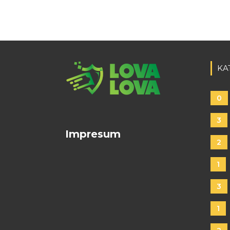
KA
0
3
Impresum
2
1
3
1