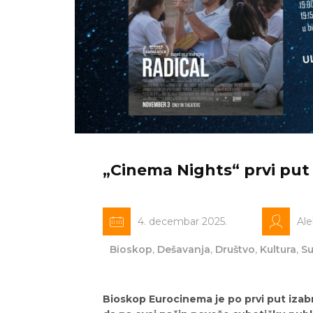
„Cinema Nights“ prvi put 
4. decembar 2025.
Al
Bioskop
,
Dešavanja
,
Društvo
,
Kultura
,
Su
Bioskop Eurocinema je po prvi put izab