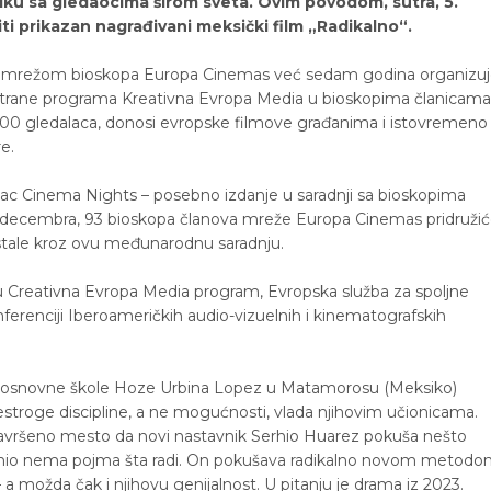
iku sa gledaocima širom sveta. Ovim povodom, sutra, 5.
i prikazan nagrađivani meksički film „Radikalno“.
m mrežom bioskopa Europa Cinemas već sedam godina organizu
 strane programa Kreativna Evropa Media u bioskopima članicama
.000 gledalaca, donosi evropske filmove građanima i istovremeno
e.
Eulac Cinema Nights – posebno izdanje u saradnji sa bioskopima
5. decembra, 93 bioskopa članova mreže Europa Cinemas pridruži
astale kroz ovu međunarodnu saradnju.
uju Creativna Evropa Media program, Evropska služba za spoljne
nferenciji Iberoameričkih audio-vizuelnih i kinematografskih
da osnovne škole Hoze Urbina Lopez u Matamorosu (Meksiko)
restroge discipline, a ne mogućnosti, vlada njihovim učionicama.
 savršeno mesto da novi nastavnik Serhio Huarez pokuša nešto
erhio nema pojma šta radi. On pokušava radikalno novom metod
– a možda čak i njihovu genijalnost. U pitanju je drama iz 2023.