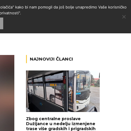
 "kolačića" kako bi nam pomogli da još bolje unapredimo Vaše korisničko
rivatnosti".
GORIJE
VESTI
RADIO
NAJNOVIJI ČLANCI
Zbog centralne proslave
Dužijance u nedelju izmenjene
trase više gradskih i prigradskih