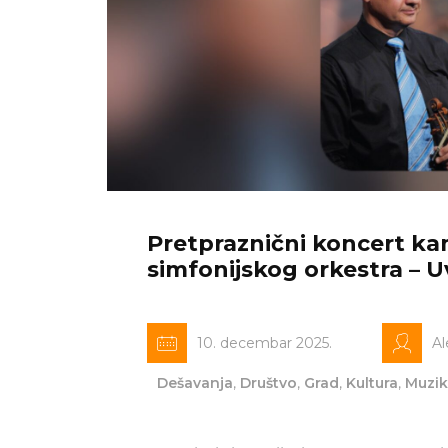
Pretpraznični koncert k
simfonijskog orkestra – 
10. decembar 2025.
Al
Dešavanja
,
Društvo
,
Grad
,
Kultura
,
Muzi