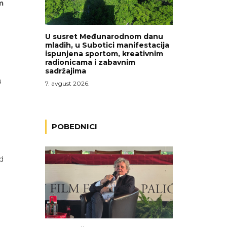
m
U susret Međunarodnom danu
mladih, u Subotici manifestacija
ispunjena sportom, kreativnim
radionicama i zabavnim
sadržajima
u
7. avgust 2026.
POBEDNICI
od