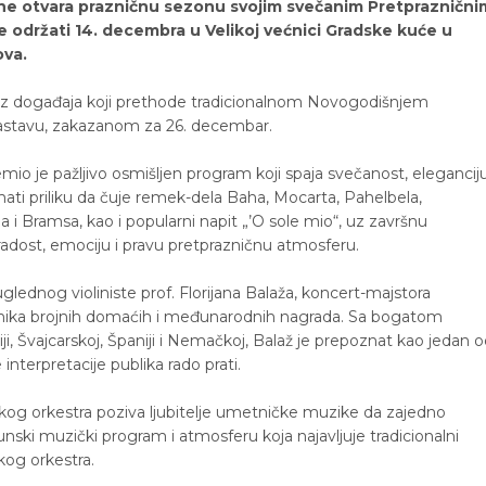
ine otvara prazničnu sezonu svojim svečanim Pretpraznični
 održati 14. decembra u Velikoj većnici Gradske kuće u
ova.
 niz događaja koji prethode tradicionalnom Novogodišnjem
astavu, zakazanom za 26. decembar.
mio je pažljivo osmišljen program koji spaja svečanost, elegancij
imati priliku da čuje remek-dela Baha, Mocarta, Pahelbela,
ela i Bramsa, kao i popularni napit „’O sole mio“, uz završnu
adost, emociju i pravu pretprazničnu atmosferu.
glednog violiniste prof. Florijana Balaža, koncert-majstora
tnika brojnih domaćih i međunarodnih nagrada. Sa bogatom
riji, Švajcarskoj, Španiji i Nemačkoj, Balaž je prepoznat kao jedan 
e interpretacije publika rado prati.
kog orkestra poziva ljubitelje umetničke muzike da zajedno
ski muzički program i atmosferu koja najavljuje tradicionalni
kog orkestra.