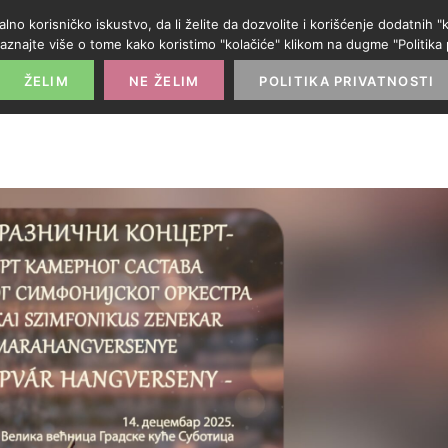
alno korisničko iskustvo, da li želite da dozvolite i korišćenje dodatnih
aznajte više o tome kako koristimo "kolačiće" klikom na dugme "Politika p
POČETNA
PROMO IZLOG
PARTNERI
KATE
ŽELIM
NE ŽELIM
POLITIKA PRIVATNOSTI