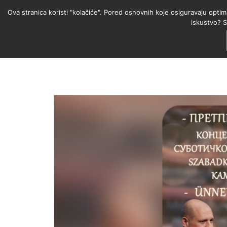
Ova stranica koristi "kolačiće". Pored osnovnih koje osiguravaju optim
iskustvo? S