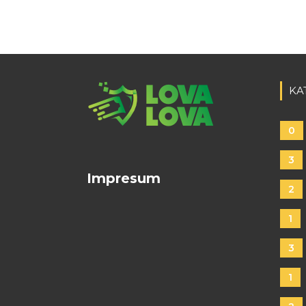
KA
0
3
Impresum
2
1
3
1