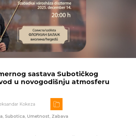
amernog sastava Subotičkog
Uvod u novogodišnju atmosferu
eksandar Kokeza
ka
,
Subotica
,
Umetnost
,
Zabava