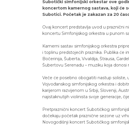
Subotički simfonijski orkestar ove god
koncertom kamernog sastava, koji će se
Subotici. Početak je zakazan za 20 čas
Ovaj koncert predstavlja uvod u praznični
koncertu Simfonijskog orkestra u punom s
Kamerni sastav simfonijskog orkestra pripre
i toplinu predstojećih praznika. Publika će 
Bočerinija, Šuberta, Vivaldija, Štrausa, Gard
Šubertovu Serenadu – muziku koja donosi r
Veče će posebno obogatiti nastup soliste, u
Vojvođanskog simfonijskog orkestra i dobi
karijerom razvijenom u Srbiji, Sloveniji, Aust
najistaknutijih violinista svoje generacije, čij
Pretpraznični koncert Subotičkog simfonijs
dočekaju početak praznične sezone uz vrhun
Novogodišnji koncert Subotičkog simfonijs