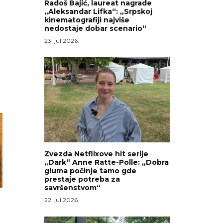
Radoš Bajić, laureat nagrade
„Aleksandar Lifka“: „Srpskoj
kinematografiji najviše
nedostaje dobar scenario“
23. jul 2026.
Zvezda Netflixove hit serije
„Dark“ Anne Ratte-Polle: „Dobra
gluma počinje tamo gde
prestaje potreba za
savršenstvom“
22. jul 2026.