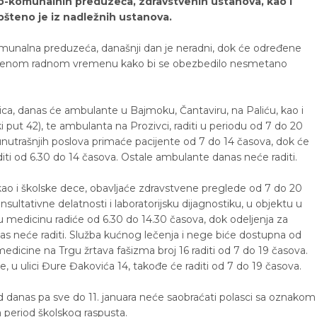
vno-komunalnih preduzeća, zdravstvenih ustanova, kao i
aopšteno je iz nadležnih ustanova.
komunalna preduzeća, današnji dan je neradni, dok će određene
gođenom radnom vremenu kako bi se obezbedilo nesmetano
a, danas će ambulante u Bajmoku, Čantaviru, na Paliću, kao i
i put 42), te ambulanta na Prozivci, raditi u periodu od 7 do 20
nutrašnjih poslova primaće pacijente od 7 do 14 časova, dok će
iti od 6.30 do 14 časova. Ostale ambulante danas neće raditi.
kao i školske dece, obavljaće zdravstvene preglede od 7 do 20
nsultativne delatnosti i laboratorijsku dijagnostiku, u objektu u
nu medicinu radiće od 6.30 do 14.30 časova, dok odeljenja za
as neće raditi. Služba kućnog lečenja i nege biće dostupna od
edicine na Trgu žrtava fašizma broj 16 raditi od 7 do 19 časova.
 u ulici Đure Đakovića 14, takođe će raditi od 7 do 19 časova.
d danas pa sve do 11. januara neće saobraćati polasci sa oznakom
a period školskog raspusta.