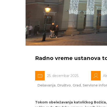
Radno vreme ustanova to
25. decembar 2025.
Al
Dešavanja
,
Društvo
,
Grad
,
Servisne info
Tokom obeležavanja katoličkog Božića