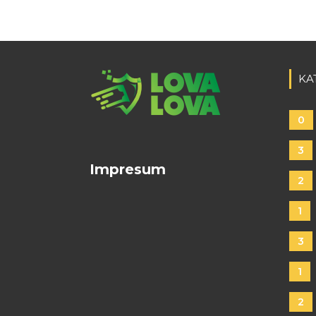
KA
0
3
Impresum
2
1
3
1
2