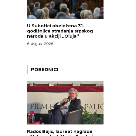
U Subotici obeležena 31.
godišnjica stradanja srpskog
naroda u akciji „Oluja“
6. avgust 2026.
POBEDNICI
Radoš Bajić, laureat nagrade