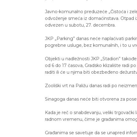
Javno-komunalno preduzeće „Čistoća i zelen
odvoženje smeća iz domaćinstava. Otpad i
odvezen u subotu, 27. decembra.
JKP „Parking” danas neće naplaćivati parkira
pogrebne usluge, bez komunalnih, i to u v
Objekti u nadležnosti JKP „Stadion” takođ
od 6 do 17 časova, Gradsko klizalište radi
raditi ili će u njima biti obezbeđeno dežur
Zooliški vrt na Paližu danas radi po neiz
Sinagoga danas neće biti otvorena za pose
Kada je reč o snabdevanju, veliki trgovački 
radnom vremenu, čime je građanima omogu
Građanima se savetuje da se unapred inform