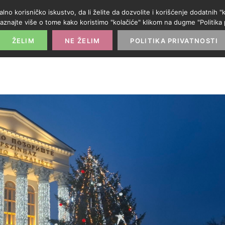
alno korisničko iskustvo, da li želite da dozvolite i korišćenje dodatnih
aznajte više o tome kako koristimo "kolačiće" klikom na dugme "Politika p
POČETNA
PROMO IZLOG
PARTNERI
KATE
ŽELIM
NE ŽELIM
POLITIKA PRIVATNOSTI