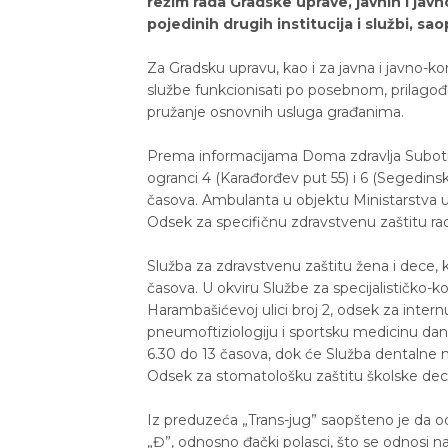
režim rada Gradske uprave, javnih i ja
pojedinih drugih institucija i službi, s
Za Gradsku upravu, kao i za javna i javno-
službe funkcionisati po posebnom, prila
pružanje osnovnih usluga građanima.
Prema informacijama Doma zdravlja Subotic
ogranci 4 (Karađorđev put 55) i 6 (Segedinsk
časova. Ambulanta u objektu Ministarstva u
Odsek za specifičnu zdravstvenu zaštitu rad
Služba za zdravstvenu zaštitu žena i dece, 
časova. U okviru Službe za specijalističko-ko
Harambašićevoj ulici broj 2, odsek za inter
pneumoftiziologiju i sportsku medicinu dan
6.30 do 13 časova, dok će Služba dentalne m
Odsek za stomatološku zaštitu školske dece,
Iz preduzeća „Trans-jug” saopšteno je da o
„Đ”, odnosno đački polasci, što se odnosi n