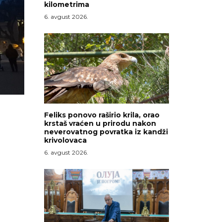
kilometrima
6. avgust 2026.
Feliks ponovo raširio krila, orao
krstaš vraćen u prirodu nakon
neverovatnog povratka iz kandži
krivolovaca
6. avgust 2026.