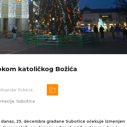
kom katoličkog Božića
eksandar Kokeza
rmacije
,
Subotica
, danas, 25. decembra građane Subotice očekuje izmenjen