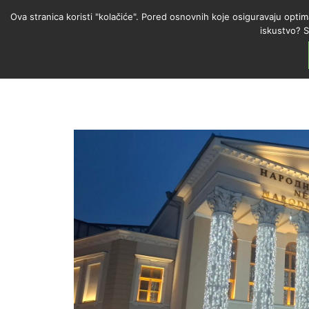
Ova stranica koristi "kolačiće". Pored osnovnih koje osiguravaju optim
iskustvo? S