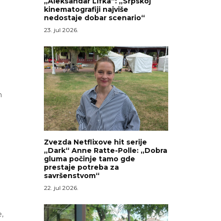
„Aleksandar Lifka“: „Srpskoj
kinematografiji najviše
nedostaje dobar scenario“
23. jul 2026.
n
Zvezda Netflixove hit serije
„Dark“ Anne Ratte-Polle: „Dobra
gluma počinje tamo gde
prestaje potreba za
savršenstvom“
22. jul 2026.
,