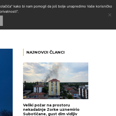
 "kolačića" kako bi nam pomogli da još bolje unapredimo Vaše korisničko
rivatnosti".
GORIJE
VESTI
RADIO
NAJNOVIJI ČLANCI
Veliki požar na prostoru
nekadašnje Zorke uznemirio
Subotičane, gust dim vidljiv