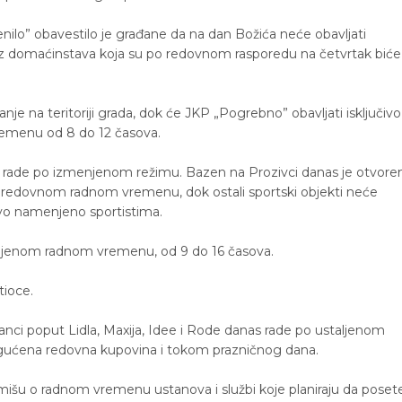
ilo” obavestilo je građane da na dan Božića neće obavljati
z domaćinstava koja su po redovnom rasporedu na četvrtak biće
nje na teritoriji grada, dok će JKP „Pogrebno” obavljati isključivo
remenu od 8 do 12 časova.
e rade po izmenjenom režimu. Bazen na Prozivci danas je otvore
 po redovnom radnom vremenu, dok ostali sportski objekti neće
stvo namenjeno sportistima.
menjenom radnom vremenu, od 9 do 16 časova.
tioce.
lanci poput Lidla, Maxija, Idee i Rode danas rade po ustaljenom
ćena redovna kupovina i tokom prazničnog dana.
išu o radnom vremenu ustanova i službi koje planiraju da posete