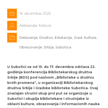
16. decembar 2025.
Aleksandar Kokeza
Dešavanja
,
Društvo
,
Edukacija
,
Grad
,
Kultura
,
Obrazovanje
,
Srbija
,
Subotica
U Subotici se od 15. do 17. decembra održava 22.
godišnja konferencija Bibliotekarskog društva
Srbije (BDS) pod nazivom „Biblioteke u društvu
brzih promena“, u organizaciji Bibliotekarskog
društva Srbije i Gradske biblioteke Subotica. Ovaj
značajan stručni skup prvi put se organizuje u
Subotici i okuplja bibliotekare i stručnjake iz
oblasti kulture, obrazovanja i informacionih nauka