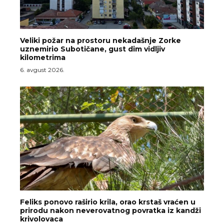
Veliki požar na prostoru nekadašnje Zorke
uznemirio Subotičane, gust dim vidljiv
kilometrima
6. avgust 2026.
Feliks ponovo raširio krila, orao krstaš vraćen u
prirodu nakon neverovatnog povratka iz kandži
krivolovaca