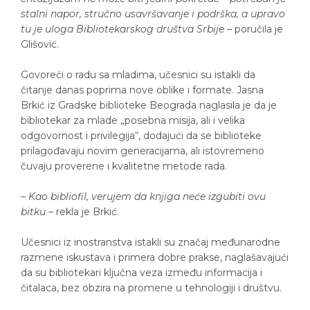
stalni napor, stručno usavršavanje i podrška, a upravo
tu je uloga Bibliotekarskog društva Srbije
– poručila je
Glišović.
Govoreći o radu sa mladima, učesnici su istakli da
čitanje danas poprima nove oblike i formate. Jasna
Brkić iz Gradske biblioteke Beograda naglasila je da je
bibliotekar za mlade „posebna misija, ali i velika
odgovornost i privilegija“, dodajući da se biblioteke
prilagođavaju novim generacijama, ali istovremeno
čuvaju proverene i kvalitetne metode rada.
– Kao bibliofil, verujem da knjiga neće izgubiti ovu
bitku
– rekla je Brkić.
Učesnici iz inostranstva istakli su značaj međunarodne
razmene iskustava i primera dobre prakse, naglašavajući
da su bibliotekari ključna veza između informacija i
čitalaca, bez obzira na promene u tehnologiji i društvu.