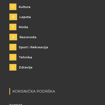
1
Kultura
3
Lepota
1
Moda
2
Razonoda
1
Sport i Rekreacija
1
Tehnika
1
Zdravlje
KORISNIČKA PODRŠKA
Kontakt