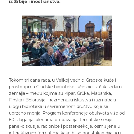
iz Srbije i inostranstva.
Tokom tri dana rada, u Velikoj većnici Gradske kuće i
prostorijama Gradske biblioteke, učesnici iz čak sedam
zemalja – među kojima su Kipar, Grčka, Mađarska,
Finska i Belorusija – razmenjuju iskustva i razmatraju
ulogu biblioteka u savremenom društvu koje se
ubrzano menja. Program konferencije obuhvata više od
60 izlaganja, plenarna predavanja, tematske sesije,
panel-diskusije, radionice i poster-sekcije, osmišljene u
interaktivnim formatima kako bi se podstakao dijalog i