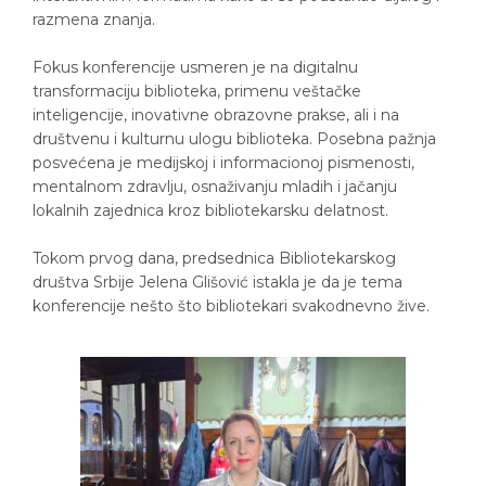
razmena znanja.
Fokus konferencije usmeren je na digitalnu
transformaciju biblioteka, primenu veštačke
inteligencije, inovativne obrazovne prakse, ali i na
društvenu i kulturnu ulogu biblioteka. Posebna pažnja
posvećena je medijskoj i informacionoj pismenosti,
mentalnom zdravlju, osnaživanju mladih i jačanju
lokalnih zajednica kroz bibliotekarsku delatnost.
Tokom prvog dana, predsednica Bibliotekarskog
društva Srbije Jelena Glišović istakla je da je tema
konferencije nešto što bibliotekari svakodnevno žive.