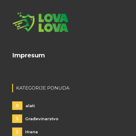
Impresum
KATEGORIJE PONUDA
0
alati
3
Građevinarstvo
2
Hrana