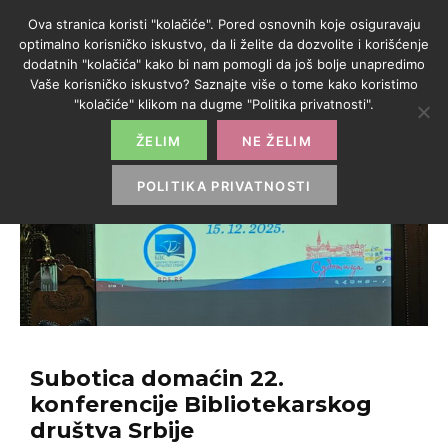
Ova stranica koristi "kolačiće". Pored osnovnih koje osiguravaju
optimalno korisničko iskustvo, da li želite da dozvolite i korišćenje
dodatnih "kolačića" kako bi nam pomogli da još bolje unapredimo
Vaše korisničko iskustvo? Saznajte više o tome kako koristimo
"kolačiće" klikom na dugme "Politika privatnosti".
ŽELIM
NE ŽELIM
POLITIKA PRIVATNOSTI
Subotica domaćin 22.
konferencije Bibliotekarskog
društva Srbije