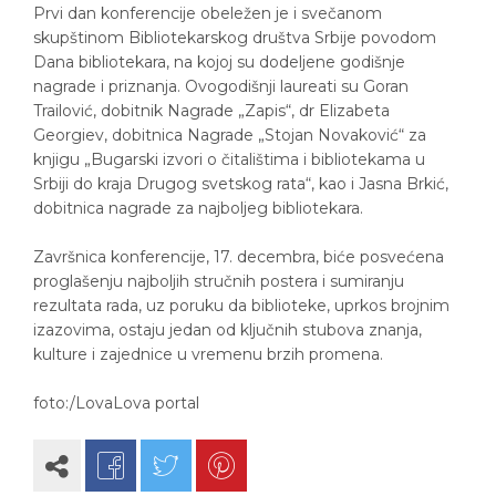
Prvi dan konferencije obeležen je i svečanom
skupštinom Bibliotekarskog društva Srbije povodom
Dana bibliotekara, na kojoj su dodeljene godišnje
nagrade i priznanja. Ovogodišnji laureati su Goran
Trailović, dobitnik Nagrade „Zapis“, dr Elizabeta
Georgiev, dobitnica Nagrade „Stojan Novaković“ za
knjigu „Bugarski izvori o čitalištima i bibliotekama u
Srbiji do kraja Drugog svetskog rata“, kao i Jasna Brkić,
dobitnica nagrade za najboljeg bibliotekara.
Završnica konferencije, 17. decembra, biće posvećena
proglašenju najboljih stručnih postera i sumiranju
rezultata rada, uz poruku da biblioteke, uprkos brojnim
izazovima, ostaju jedan od ključnih stubova znanja,
kulture i zajednice u vremenu brzih promena.
foto:/LovaLova portal