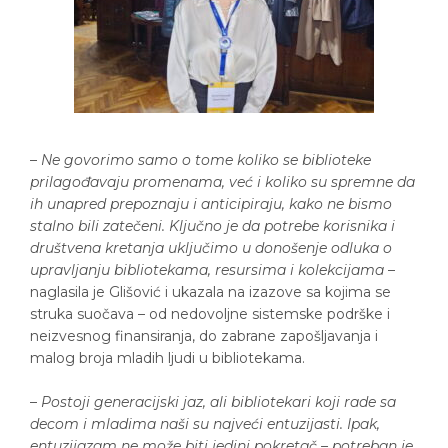
–
Ne govorimo samo o tome koliko se biblioteke
prilagođavaju promenama, već i koliko su spremne da
ih unapred prepoznaju i anticipiraju, kako ne bismo
stalno bili zatečeni. Ključno je da potrebe korisnika i
društvena kretanja uključimo u donošenje odluka o
upravljanju bibliotekama, resursima i kolekcijama
–
naglasila je Glišović i ukazala na izazove sa kojima se
struka suočava – od nedovoljne sistemske podrške i
neizvesnog finansiranja, do zabrane zapošljavanja i
malog broja mladih ljudi u bibliotekama.
–
Postoji generacijski jaz, ali bibliotekari koji rade sa
decom i mladima naši su najveći entuzijasti. Ipak,
entuzijazam ne može biti jedini pokretač – potreban je