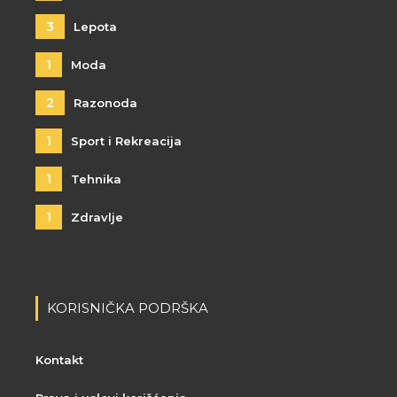
3
Lepota
1
Moda
2
Razonoda
1
Sport i Rekreacija
1
Tehnika
1
Zdravlje
KORISNIČKA PODRŠKA
Kontakt