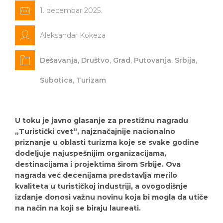
1. decembar 2025.
Aleksandar Kokeza
Dešavanja
,
Društvo
,
Grad
,
Putovanja
,
Srbija
,
Subotica
,
Turizam
U toku je javno glasanje za prestižnu nagradu
„Turistički cvet“, najznačajnije nacionalno
priznanje u oblasti turizma koje se svake godine
dodeljuje najuspešnijim organizacijama,
destinacijama i projektima širom Srbije. Ova
nagrada već decenijama predstavlja merilo
kvaliteta u turističkoj industriji, a ovogodišnje
izdanje donosi važnu novinu koja bi mogla da utiče
na način na koji se biraju laureati.