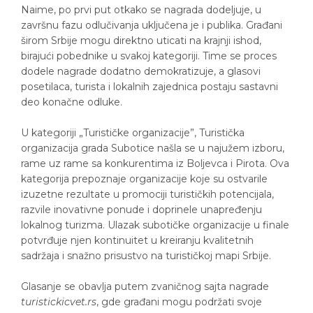
Naime, po prvi put otkako se nagrada dodeljuje, u
završnu fazu odlučivanja uključena je i publika. Građani
širom Srbije mogu direktno uticati na krajnji ishod,
birajući pobednike u svakoj kategoriji. Time se proces
dodele nagrade dodatno demokratizuje, a glasovi
posetilaca, turista i lokalnih zajednica postaju sastavni
deo konačne odluke.
U kategoriji „Turističke organizacije”, Turistička
organizacija grada Subotice našla se u najužem izboru,
rame uz rame sa konkurentima iz Boljevca i Pirota. Ova
kategorija prepoznaje organizacije koje su ostvarile
izuzetne rezultate u promociji turističkih potencijala,
razvile inovativne ponude i doprinele unapređenju
lokalnog turizma. Ulazak subotičke organizacije u finale
potvrđuje njen kontinuitet u kreiranju kvalitetnih
sadržaja i snažno prisustvo na turističkoj mapi Srbije.
Glasanje se obavlja putem zvaničnog sajta nagrade
turistickicvet.rs
, gde građani mogu podržati svoje