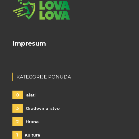
Impresum
KATEGORIJE PONUDA
0
alati
3
Građevinarstvo
2
Hrana
1
Kultura