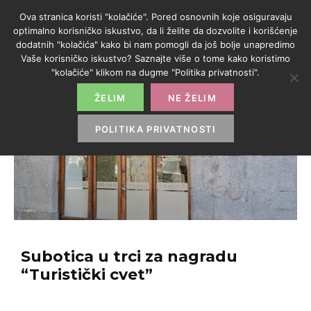
Ova stranica koristi "kolačiće". Pored osnovnih koje osiguravaju
optimalno korisničko iskustvo, da li želite da dozvolite i korišćenje
dodatnih "kolačića" kako bi nam pomogli da još bolje unapredimo
Vaše korisničko iskustvo? Saznajte više o tome kako koristimo
"kolačiće" klikom na dugme "Politika privatnosti".
ŽELIM
NE ŽELIM
POLITIKA PRIVATNOSTI
Subotica u trci za nagradu
“Turistički cvet”