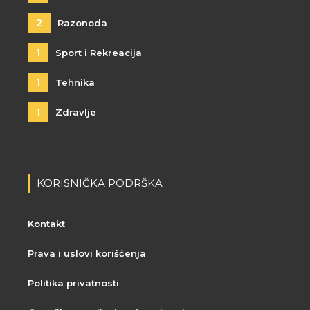
2
Razonoda
1
Sport i Rekreacija
1
Tehnika
1
Zdravlje
KORISNIČKA PODRŠKA
Kontakt
Prava i uslovi korišćenja
Politika privatnosti