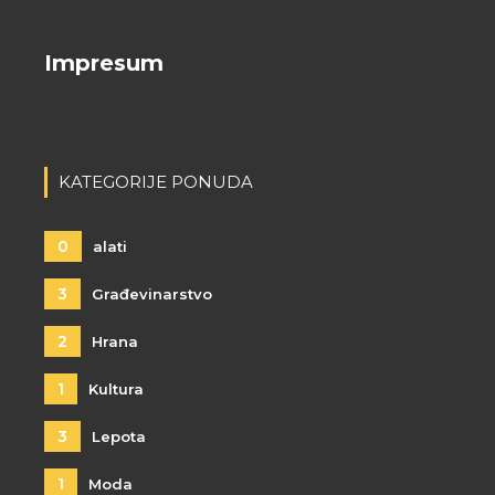
Impresum
KATEGORIJE PONUDA
0
alati
3
Građevinarstvo
2
Hrana
1
Kultura
3
Lepota
1
Moda