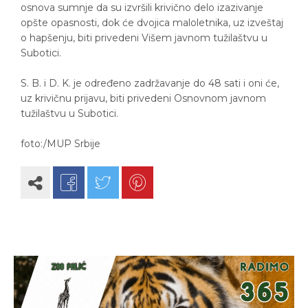
osnova sumnje da su izvršili krivično delo izazivanje
opšte opasnosti, dok će dvojica maloletnika, uz izveštaj
o hapšenju, biti privedeni Višem javnom tužilaštvu u
Subotici.
S. B. i D. K. je određeno zadržavanje do 48 sati i oni će,
uz krivičnu prijavu, biti privedeni Osnovnom javnom
tužilaštvu u Subotici.
foto:/MUP Srbije