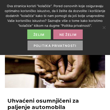
Ova stranica koristi "kolačiće". Pored osnovnih koje osiguravaju
optimalno korisničko iskustvo, da li želite da dozvolite i korišćenje
dodatnih "kolačića" kako bi nam pomogli da još bolje unapredimo
Vaše korisničko iskustvo? Saznajte više o tome kako koristimo
"kolačiće" klikom na dugme "Politika privatnosti".
ŽELIM
NE ŽELIM
POLITIKA PRIVATNOSTI
Uhvaćeni osumnjičeni za
paljenje automobila