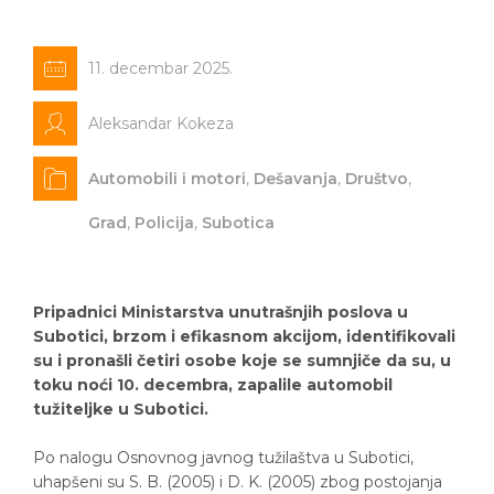
11. decembar 2025.
Aleksandar Kokeza
Automobili i motori
,
Dešavanja
,
Društvo
,
Grad
,
Policija
,
Subotica
Pripadnici Ministarstva unutrašnjih poslova u
Subotici, brzom i efikasnom akcijom, identifikovali
su i pronašli četiri osobe koje se sumnjiče da su, u
toku noći 10. decembra, zapalile automobil
tužiteljke u Subotici.
Po nalogu Osnovnog javnog tužilaštva u Subotici,
uhapšeni su S. B. (2005) i D. K. (2005) zbog postojanja