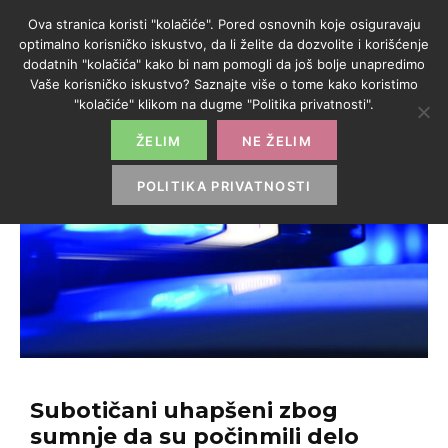
Ova stranica koristi "kolačiće". Pored osnovnih koje osiguravaju
optimalno korisničko iskustvo, da li želite da dozvolite i korišćenje
dodatnih "kolačića" kako bi nam pomogli da još bolje unapredimo
Vaše korisničko iskustvo? Saznajte više o tome kako koristimo
"kolačiće" klikom na dugme "Politika privatnosti".
ŽELIM
NE ŽELIM
POLITIKA PRIVATNOSTI
Subotičani uhapšeni zbog
sumnje da su počinmili delo