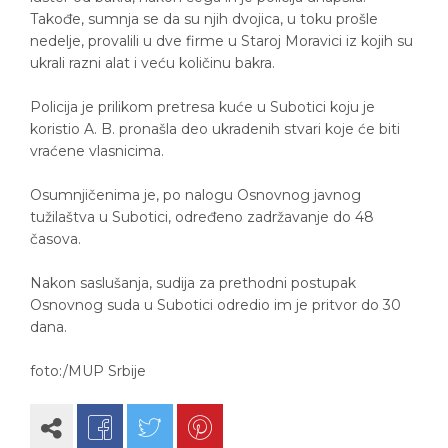
Takođe, sumnja se da su njih dvojica, u toku prošle
nedelje, provalili u dve firme u Staroj Moravici iz kojih su
ukrali razni alat i veću količinu bakra.
Policija je prilikom pretresa kuće u Subotici koju je
koristio A. B. pronašla deo ukradenih stvari koje će biti
vraćene vlasnicima.
Osumnjičenima je, po nalogu Osnovnog javnog
tužilaštva u Subotici, određeno zadržavanje do 48
časova.
Nakon saslušanja, sudija za prethodni postupak
Osnovnog suda u Subotici odredio im je pritvor do 30
dana.
foto:/MUP Srbije