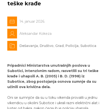
teške krađe
14. januar 2026.
Aleksandar Kokeza
Dešavanja
,
Društvo
,
Grad
,
Policija
,
Subotica
Pripadnici Ministarstva unutrašnjih poslova u
Subotici, intenzivnim radom, rasvetlili su tri teške
krađe i uhapsili A. B. (2005) i B. D. (1998) iz
Subotice, zbog postojanja osnova sumnje da su
učinili ova krivična dela.
Oni se sumnjiče da su u toku vikenda provalili u jednu
vikendicu u okolini Subotice i ukrali razni električni alat i
luster od bakra, nakon čega ih je policija uhapsila.