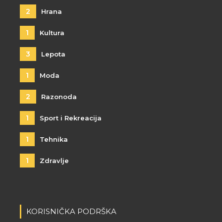
2
Hrana
1
Kultura
3
Lepota
1
Moda
2
Razonoda
1
Sport i Rekreacija
1
Tehnika
1
Zdravlje
KORISNIČKA PODRŠKA