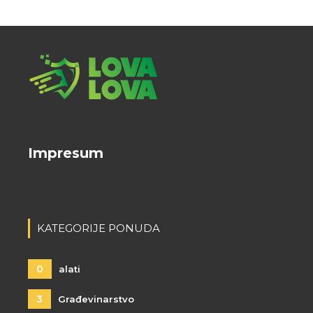
Impresum
KATEGORIJE PONUDA
0
alati
3
Građevinarstvo