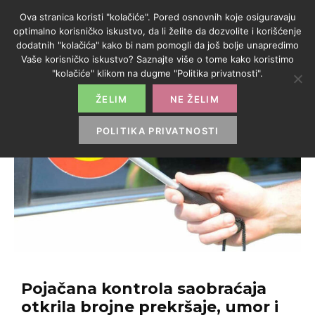
Ova stranica koristi "kolačiće". Pored osnovnih koje osiguravaju
optimalno korisničko iskustvo, da li želite da dozvolite i korišćenje
dodatnih "kolačića" kako bi nam pomogli da još bolje unapredimo
Vaše korisničko iskustvo? Saznajte više o tome kako koristimo
"kolačiće" klikom na dugme "Politika privatnosti".
ŽELIM
NE ŽELIM
POLITIKA PRIVATNOSTI
Pojačana kontrola saobraćaja
otkrila brojne prekršaje, umor i