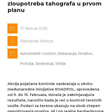
zloupotreba tahografa u prvom
planu
17. februar 2026.
Aleksandar Kokeza
Automobili i motori
,
Dešavanja
,
Društvo
,
Policija
,
Saobraćaj
,
Srbija
Akcija pojačane kontrole saobraćaja u okviru
međunarodne inicijative ROADPOL, sprovedena
od 9. do 15. februara, donela je zabrinjavajuće
rezultate, naročito kada je reč o kontroli teretnih
vozila. Podaci sa terena ukazuju na visok stepen
nepoštovanja propisa, ali i na realne bezbednosne