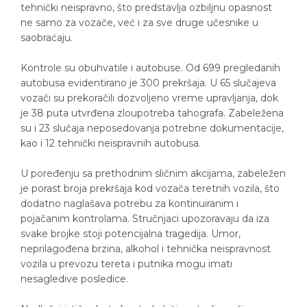
tehnički neispravno, što predstavlja ozbiljnu opasnost
ne samo za vozače, već i za sve druge učesnike u
saobraćaju.
Kontrole su obuhvatile i autobuse. Od 699 pregledanih
autobusa evidentirano je 300 prekršaja. U 65 slučajeva
vozači su prekoračili dozvoljeno vreme upravljanja, dok
je 38 puta utvrđena zloupotreba tahografa. Zabeležena
su i 23 slučaja neposedovanja potrebne dokumentacije,
kao i 12 tehnički neispravnih autobusa.
U poređenju sa prethodnim sličnim akcijama, zabeležen
je porast broja prekršaja kod vozača teretnih vozila, što
dodatno naglašava potrebu za kontinuiranim i
pojačanim kontrolama. Stručnjaci upozoravaju da iza
svake brojke stoji potencijalna tragedija. Umor,
neprilagođena brzina, alkohol i tehnička neispravnost
vozila u prevozu tereta i putnika mogu imati
nesagledive posledice.