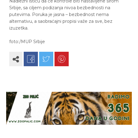
Nadležni ističu da će kontrole biti nastavljene širom
Srbije, sa ciljem podizanja nivoa bezbednosti na
putevima. Poruka je jasna – bezbednost nema
alternativu, a saobraćajni propisi važe za sve, bez
izuzetka.
foto:/MUP Srbije