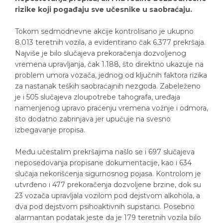
rizike koji pogađaju sve učesnike u saobraćaju.
Tokom sedmodnevne akcije kontrolisano je ukupno
8.013 teretnih vozila, a evidentirano čak 6.377 prekršaja.
Najviše je bilo slučajeva prekoračenja dozvoljenog
vremena upravljanja, čak 1.188, što direktno ukazuje na
problem umora vozača, jednog od ključnih faktora rizika
za nastanak teških saobraćajnih nezgoda. Zabeleženo
je i 505 slučajeva zloupotrebe tahografa, uređaja
namenjenog upravo praćenju vremena vožnje i odmora,
što dodatno zabrinjava jer upućuje na svesno
izbegavanje propisa.
Među učestalim prekršajima našlo se i 697 slučajeva
neposedovanja propisane dokumentacije, kao i 634
slučaja nekorišćenja sigurnosnog pojasa. Kontrolom je
utvrđeno i 477 prekoračenja dozvoljene brzine, dok su
23 vozača upravljala vozilom pod dejstvom alkohola, a
dva pod dejstvom psihoaktivnih supstanci. Posebno
alarmantan podatak jeste da je 179 teretnih vozila bilo