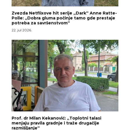
Zvezda Netflixove hit serije „Dark“ Anne Ratte-
Polle: „Dobra gluma počinje tamo gde prestaje
potreba za savršenstvom“
22. jul 2026.
Prof. dr Milan Kekanović: „Toplotni talasi
menjaju pravila gradnje i traže drugačije
razmišljanje“