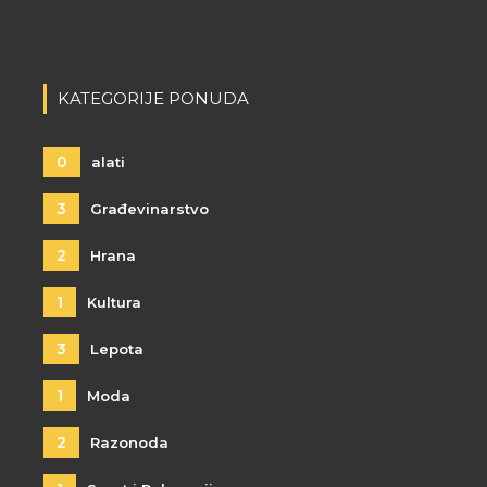
KATEGORIJE PONUDA
0
alati
3
Građevinarstvo
2
Hrana
1
Kultura
3
Lepota
1
Moda
2
Razonoda