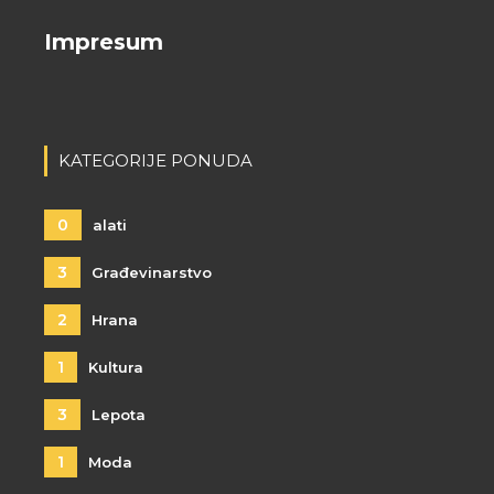
Impresum
KATEGORIJE PONUDA
0
alati
3
Građevinarstvo
2
Hrana
1
Kultura
3
Lepota
1
Moda