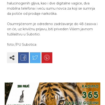
halucinogenih gljiva, kao i dve digitalne vagice, dva
mobilna telefona i veću sumu novca za koji se sumnja
da potiče od prodaje narkotika.
Osumnjičenom je određeno zadržavanje do 48 časova i
on će, uz krivičnu prijavu, biti priveden Višem javnom
tužilaštvu u Subotici.
foto:/PU Subotica