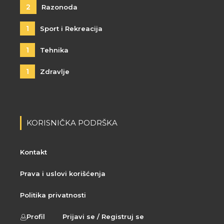
2
Razonoda
1
Sport i Rekreacija
1
Tehnika
1
Zdravlje
KORISNIČKA PODRŠKA
Kontakt
Prava i uslovi korišćenja
Politika privatnosti
Profil
Prijavi se / Registruj se