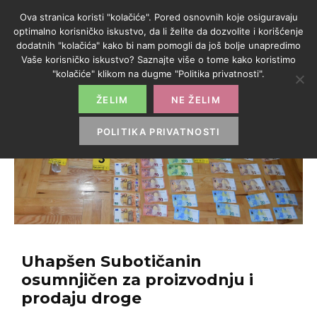
Ova stranica koristi "kolačiće". Pored osnovnih koje osiguravaju
optimalno korisničko iskustvo, da li želite da dozvolite i korišćenje
dodatnih "kolačića" kako bi nam pomogli da još bolje unapredimo
Vaše korisničko iskustvo? Saznajte više o tome kako koristimo
"kolačiće" klikom na dugme "Politika privatnosti".
ŽELIM
NE ŽELIM
POLITIKA PRIVATNOSTI
Uhapšen Subotičanin
osumnjičen za proizvodnju i
prodaju droge