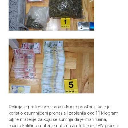
Policija je pretresom stana i drugih prostorija koje je
koristio osumnjičeni pronašla i zaplenila oko 1,1 kilogram
biljne materije za koju se sumnja da je marihuana,
manju količinu materije nalik na amfetamin, 947 grama