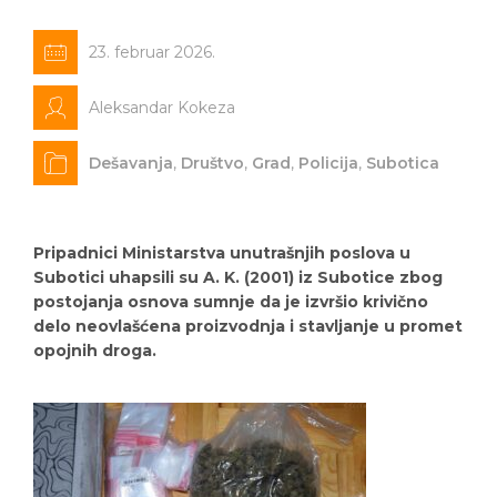
23. februar 2026.
Aleksandar Kokeza
Dešavanja
,
Društvo
,
Grad
,
Policija
,
Subotica
Pripadnici Ministarstva unutrašnjih poslova u
Subotici uhapsili su A. K. (2001) iz Subotice zbog
postojanja osnova sumnje da je izvršio krivično
delo neovlašćena proizvodnja i stavljanje u promet
opojnih droga.