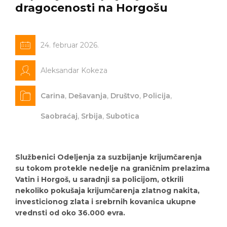
dragocenosti na Horgošu
24. februar 2026.
Aleksandar Kokeza
Carina
,
Dešavanja
,
Društvo
,
Policija
,
Saobraćaj
,
Srbija
,
Subotica
Službenici Odeljenja za suzbijanje krijumčarenja
su tokom protekle nedelje na graničnim prelazima
Vatin i Horgoš, u saradnji sa policijom, otkrili
nekoliko pokušaja krijumčarenja zlatnog nakita,
investicionog zlata i srebrnih kovanica ukupne
vrednsti od oko 36.000 evra.