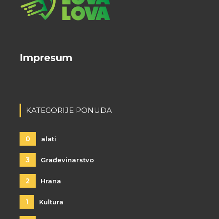
Impresum
KATEGORIJE PONUDA
0
alati
3
Građevinarstvo
2
Hrana
1
Kultura