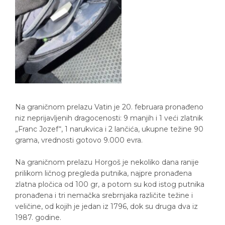
Na graničnom prelazu Vatin je 20. februara pronađeno
niz neprijavljenih dragocenosti: 9 manjih i 1 veći zlatnik
„Franc Jozef“, 1 narukvica i 2 lančića, ukupne težine 90
grama, vrednosti gotovo 9.000 evra.
Na graničnom prelazu Horgoš je nekoliko dana ranije
prilikom ličnog pregleda putnika, najpre pronađena
zlatna pločica od 100 gr, a potom su kod istog putnika
pronađena i tri nemačka srebrnjaka različite težine i
veličine, od kojih je jedan iz 1796, dok su druga dva iz
1987. godine.