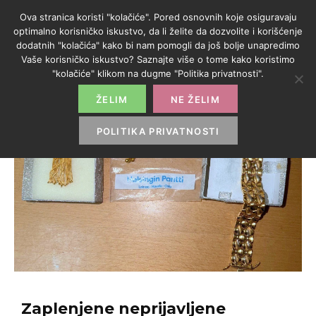
Ova stranica koristi "kolačiće". Pored osnovnih koje osiguravaju
optimalno korisničko iskustvo, da li želite da dozvolite i korišćenje
dodatnih "kolačića" kako bi nam pomogli da još bolje unapredimo
Vaše korisničko iskustvo? Saznajte više o tome kako koristimo
"kolačiće" klikom na dugme "Politika privatnosti".
ŽELIM
NE ŽELIM
POLITIKA PRIVATNOSTI
Zaplenjene neprijavljene