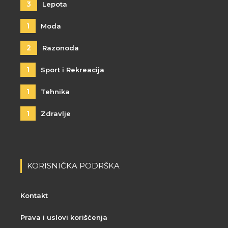
3
Lepota
1
Moda
2
Razonoda
1
Sport i Rekreacija
1
Tehnika
1
Zdravlje
KORISNIČKA PODRŠKA
Kontakt
Prava i uslovi korišćenja